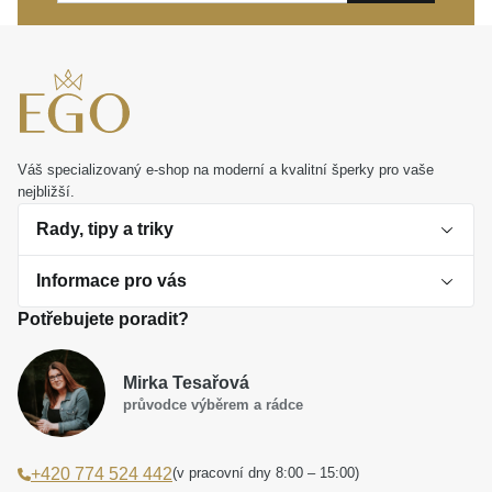
Dopřejte si tento osvěžující doplněk pro vaše
každodenní dny, nebo jím potěšte někoho, na kom
vám záleží. Je to ideální osobní dárek, který oslavuje
individualitu i nadčasovou eleganci.
Váš specializovaný e-shop na moderní a kvalitní šperky pro vaše
nejbližší.
Rady, tipy a triky
Informace pro vás
O perlách
Potřebujete poradit?
Jak vybrat perlový šperk
Doprava a platba Česká republika
Dárková inspirace
Mirka Tesařová
Obchodní podmínky
průvodce výběrem a rádce
Smaltované a korálkové šperky jako trend
Reklamační řád
(v pracovní dny 8:00 – 15:00)
+420 774 524 442
Laboratorní diamanty jsou budoucnost
Poučení o právu na odstoupení od smlouvy