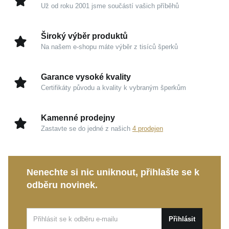
Výška přívěsku s očkem
13 mm
Už od roku 2001 jsme součástí vašich příběhů
Kouzlo v detailech
Široký výběr produktů
Ušlechtilé stříbro 925/1000:
Rhodiová úprava
Na našem e-shopu máte výběr z tisíců šperků
poskytuje kovu zářivý zrcadlový odlesk a
mimořádnou odolnost pro každodenní nošení.
Garance vysoké kvality
Precizní smaltování:
Žluté, černé a bílé detaily si
Certifikáty původu a kvality k vybraným šperkům
díky odolnému smaltu dlouhodobě zachovávají
svůj hladký povrch a nezaměnitelnou intenzitu
Kamenné prodejny
barev.
Zastavte se do jedné z našich
4 prodejen
Zářivé zirkony:
Krystalicky čisté kameny odrážejí
světlo v každé fasétě a přinášejí vizuální
bezchybnost.
Nenechte si nic uniknout, přihlašte se k
Důmyslné rozměry:
Přívěsek o výšce 13 mm a
odběru novinek.
šířce 11 mm je velmi decentní, přesto zanechává
krásný estetický dojem.
Přihlásit