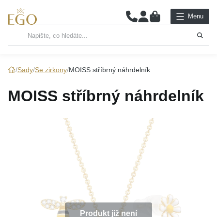
0
Menu
Hlavní kategorie
NÁHRDELNÍKY
Sady
Se zirkony
MOISS stříbrný náhrdelník
PŘÍVĚSKY
MOISS stříbrný náhrdelník
ŘETÍZKY
NÁRAMKY
PRSTENY
NÁUŠNICE
SADY
Produkt již není