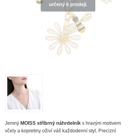
určený k prodeji.
KOLEKCE
VŠE
O NÁS
BLOG
Vyberte region
Česko
Slovensko
Jemný
MOISS stříbrný náhrdelník
s hravým motivem
včely a kopretiny oživí váš každodenní styl. Precizní