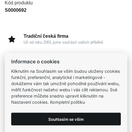
Kód produktu
S0000692
Tradiční česká firma
Už od roku 2001 jsme součástí vašich příběhů
Široký výběr produktů
Informace o cookies
Na našem e-shopu máte výběr z tisíců šperků
Kliknutím na Souhlasím se vším budou uloženy cookies
funkční, preferenční, analytické i marketingové -
Garance vysoké kvality
dokážeme vám tak umožnit pohodlné používání webu,
měřit funkčnost našeho webu i vás cílit reklamou. Své
Certifikáty původu a kvality k vybraným šperkům
preference můžete snadno upravit kliknutím na
Nastavení cookies. Kompletní politiku
Kamenné prodejny
Zastavte se do jedné z našich
4 prodejen
Souhlasím se vším