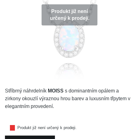
KOLEKCE
Produkt již není
určený k prodeji.
VŠE
O NÁS
BLOG
Vyberte region
Česko
Slovensko
Stříbrný náhrdelník
MOISS
s dominantním opálem a
zirkony okouzlí výraznou hrou barev a luxusním třpytem v
elegantním provedení.
Produkt již není určený k prodeji.