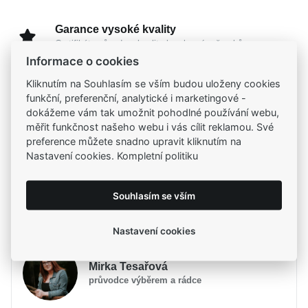
Garance vysoké kvality
Certifikáty původu a kvality k vybraným šperkům
Informace o cookies
Kliknutím na Souhlasím se vším budou uloženy cookies
Kamenné prodejny
funkční, preferenční, analytické i marketingové -
Zastavte se do jedné z našich
4 prodejen
dokážeme vám tak umožnit pohodlné používání webu,
měřit funkčnost našeho webu i vás cílit reklamou. Své
preference můžete snadno upravit kliknutím na
Nastavení cookies. Kompletní politiku
Parametry
Popis
Parametry a specifikace
Souhlasím se vším
Potřebujete poradit?
Značka
Popis
MOISS
Nastavení cookies
Kolekce
RAINBOW
MOISS stříbrný náhrdelník – dominantní OPÁL a
Určení
Dámské
Mirka Tesařová
zirkony
je výjimečný šperk, který se stane
Materiál
Stříbro 925/1000
průvodce výběrem a rádce
nepřehlédnutelným středem každého outfitu.
Osazení
Opál, Zirkon
Dominantní opál
přitahuje pozornost svou typickou