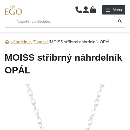
0
Menu
Hlavní kategorie
NÁHRDELNÍKY
Náhrdelníky
Dámské
MOISS stříbrný náhrdelník OPÁL
PŘÍVĚSKY
MOISS stříbrný náhrdelník
ŘETÍZKY
OPÁL
NÁRAMKY
PRSTENY
NÁUŠNICE
SADY