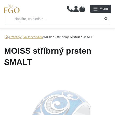
0
Menu
Hlavní kategorie
NÁHRDELNÍKY
Prsteny
Se zirkonem
MOISS stříbrný prsten SMALT
PŘÍVĚSKY
MOISS stříbrný prsten
ŘETÍZKY
SMALT
NÁRAMKY
PRSTENY
NÁUŠNICE
SADY