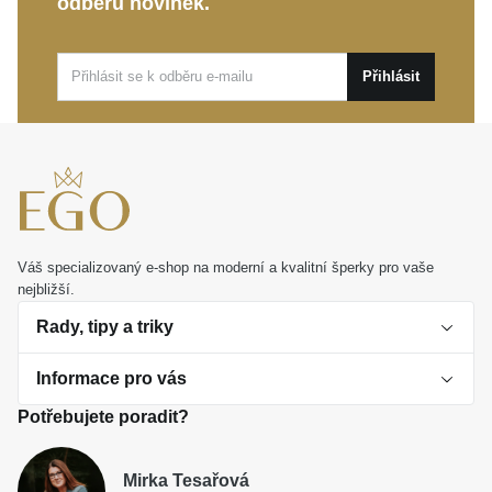
odběru novinek.
Přihlásit
Váš specializovaný e-shop na moderní a kvalitní šperky pro vaše
nejbližší.
Rady, tipy a triky
Informace pro vás
O perlách
Potřebujete poradit?
Jak vybrat perlový šperk
Doprava a platba Česká republika
Dárková inspirace
Mirka Tesařová
Obchodní podmínky