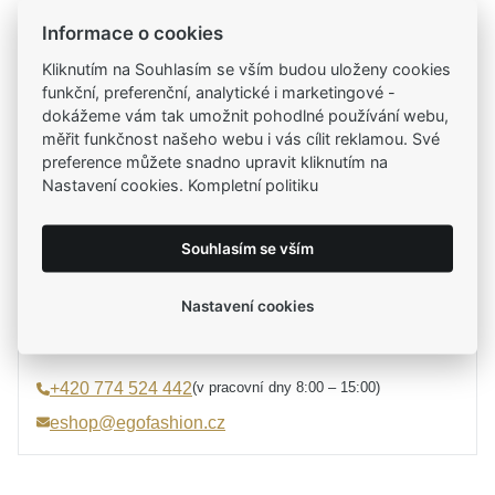
Informace o cookies
Kamenné prodejny
Kliknutím na Souhlasím se vším budou uloženy cookies
Zastavte se do jedné z našich
4 prodejen
funkční, preferenční, analytické i marketingové -
dokážeme vám tak umožnit pohodlné používání webu,
měřit funkčnost našeho webu i vás cílit reklamou. Své
preference můžete snadno upravit kliknutím na
Parametry
Nastavení cookies. Kompletní politiku
Potřebujete poradit?
Parametry a specifikace
Souhlasím se vším
Určení
Dámské
Mirka Tesařová
Materiál
Smalt, Stříbro 925/1000
Nastavení cookies
průvodce výběrem a rádce
Typ prstenu
Na ruku
Osazení
Zirkon
(v pracovní dny 8:00 – 15:00)
+420 774 524 442
Specifikace kamene
Zirkon syntetický
eshop@egofashion.cz
Barva
modrá, stříbrná, čirá
Úprava
Lesk, Rhodium
Velikost prstenu
56, 58, 60, 62