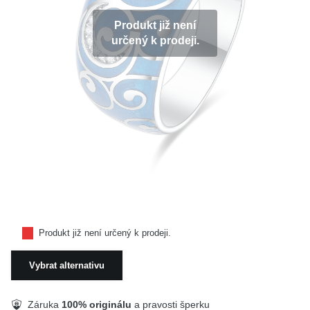
KOLEKCE
Produkt již není
určený k prodeji.
VŠE
O NÁS
BLOG
Vyberte region
Česko
Slovensko
Produkt již není určený k prodeji.
Vybrat alternativu
Záruka
100% originálu
a pravosti šperku