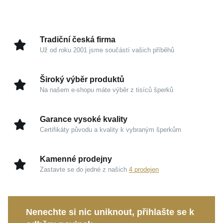
Symbolika
Květina
Úprava
Lesk, Rhodium
Hmotnost
10,95 g
Tradiční česká firma
Šířka náušnice
11 mm
Už od roku 2001 jsme součástí vašich příběhů
Šířka přívěsku
20 mm
Výška náušnice
18 mm
Široký výběr produktů
Na našem e-shopu máte výběr z tisíců šperků
Výška přívěsku s očkem
33 mm
Garance vysoké kvality
Certifikáty původu a kvality k vybraným šperkům
Kamenné prodejny
Zastavte se do jedné z našich
4 prodejen
Nenechte si nic uniknout, přihlašte se k