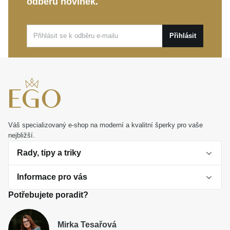
odběru novinek.
Přihlásit
Váš specializovaný e-shop na moderní a kvalitní šperky pro vaše
nejbližší.
Rady, tipy a triky
Informace pro vás
O perlách
Potřebujete poradit?
Jak vybrat perlový šperk
Doprava a platba Česká republika
Dárková inspirace
Mirka Tesařová
Obchodní podmínky