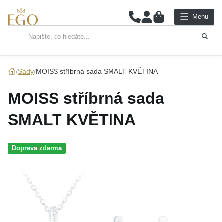
0
Menu
Hlavní kategorie
NÁHRDELNÍKY
Sady
MOISS stříbrná sada SMALT KVĚTINA
PŘÍVĚSKY
MOISS stříbrná sada
ŘETÍZKY
SMALT KVĚTINA
NÁRAMKY
Doprava zdarma
PRSTENY
NÁUŠNICE
SADY