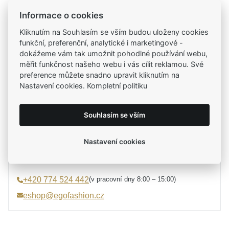
Informace o cookies
Kamenné prodejny
Kliknutím na Souhlasím se vším budou uloženy cookies
Zastavte se do jedné z našich
4 prodejen
funkční, preferenční, analytické i marketingové -
dokážeme vám tak umožnit pohodlné používání webu,
měřit funkčnost našeho webu i vás cílit reklamou. Své
preference můžete snadno upravit kliknutím na
Parametry
Nastavení cookies. Kompletní politiku
Potřebujete poradit?
Parametry a specifikace
Souhlasím se vším
Značka
MOISS
Mirka Tesařová
Kolekce
RAINBOW
Nastavení cookies
průvodce výběrem a rádce
Určení
Dámské
Materiál
Smalt, Stříbro 925/1000
(v pracovní dny 8:00 – 15:00)
+420 774 524 442
Osazení
Zirkon
eshop@egofashion.cz
Specifikace kamene
Zirkon syntetický
Barva
oranžová, růžová, stříbrná,
červená