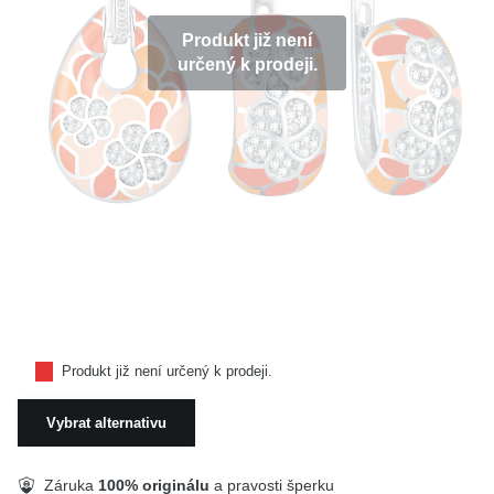
KOLEKCE
Produkt již není
určený k prodeji.
VŠE
O NÁS
BLOG
Vyberte region
Česko
Slovensko
Produkt již není určený k prodeji.
Vybrat alternativu
Záruka
100% originálu
a pravosti šperku