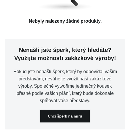
KOLEKCE
Kolekce
bílá
(21)
Stříbro 925/1000
(37)
stříbrná
(23)
Zlato bílé 585/1000
(21)
Hmotnost
VŠE
Nebyly nalezeny žádné produkty.
Zlato žluté 585/1000
(59)
čirá
(21)
žlutá
(73)
O NÁS
IDENTITY
(117)
až
Nenašli jste šperk, který hledáte?
BLOG
Využijte možnosti zakázkové výroby!
Vyberte region
Česko
Slovensko
Pokud jste nenašli šperk, který by odpovídal vašim
představám, neváhejte využít naší zakázkové
výroby. Společně vytvoříme jedinečný kousek
přesně podle vašich přání, který bude dokonale
splňovat vaše představy.
Chci šperk na míru