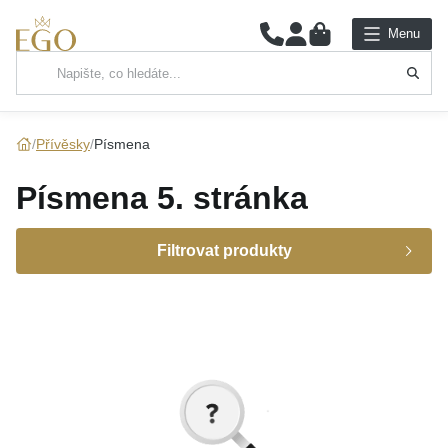
0
Menu
Hlavní kategorie
NÁHRDELNÍKY
Přívěsky
Písmena
PŘÍVĚSKY
Písmena
5. stránka
ŘETÍZKY
Filtrovat produkty
NÁRAMKY
Cena
PRSTENY
Značka
NÁUŠNICE
Materiál
až
SADY
Barva
MOISS
(117)