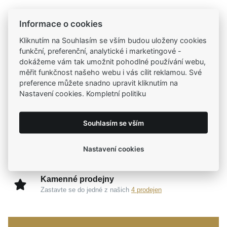
Informace o cookies
Kliknutím na Souhlasím se vším budou uloženy cookies
funkční, preferenční, analytické i marketingové -
Tradiční česká firma
dokážeme vám tak umožnit pohodlné používání webu,
Už od roku 2001 jsme součástí vašich příběhů
měřit funkčnost našeho webu i vás cílit reklamou. Své
preference můžete snadno upravit kliknutím na
Nastavení cookies. Kompletní politiku
Široký výběr produktů
Na našem e-shopu máte výběr z tisíců šperků
Souhlasím se vším
Garance vysoké kvality
Nastavení cookies
Certifikáty původu a kvality k vybraným šperkům
Kamenné prodejny
Zastavte se do jedné z našich
4 prodejen