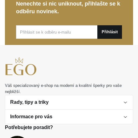
Nenechte si nic uniknout, přihlašte se k
odběru novinek.
Přihlásit
Váš specializovaný e-shop na moderní a kvalitní šperky pro vaše
nejbližší.
Rady, tipy a triky
Informace pro vás
O perlách
Potřebujete poradit?
Jak vybrat perlový šperk
Doprava a platba Česká republika