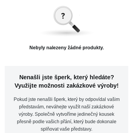
KOLEKCE
Určení
MOISS
(35)
Materiál
VŠE
LG DIAMOND
(35)
Typ prstenu
O NÁS
Dámské
(35)
Typ prstenu na ruku
Nebyly nalezeny žádné produkty.
BLOG
Zlato bílé 585/1000
(20)
Zlato žluté 585/1000
(15)
Osazení
Na ruku
(35)
Vyberte region
Česko
Slovensko
Barva
Nenašli jste šperk, který hledáte?
Snubní
(11)
Zásnubní
(25)
Využijte možnosti zakázkové výroby!
Úprava
bílá
(20)
Diamant
(35)
čirá
(35)
Velikost prstenu
Pokud jste nenašli šperk, který by odpovídal vašim
žlutá
(15)
představám, neváhejte využít naší zakázkové
Cena
výroby. Společně vytvoříme jedinečný kousek
Lesk
(35)
přesně podle vašich přání, který bude dokonale
Specifikace kamene
splňovat vaše představy.
50
(2)