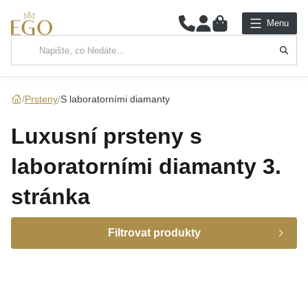
0
Menu
Hlavní kategorie
NÁHRDELNÍKY
Prsteny
S laboratorními diamanty
PŘÍVĚSKY
Luxusní prsteny s
ŘETÍZKY
laboratorními diamanty
3.
NÁRAMKY
stránka
PRSTENY
Filtrovat produkty
NÁUŠNICE
Značka
SADY
Kolekce