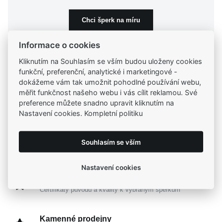
52
(5)
Hmotnost
54
(19)
až
Chci šperk na míru
56
(14)
58
(5)
Lab Grown Diamant
(35)
Informace o cookies
až
Kliknutím na Souhlasím se vším budou uloženy cookies
funkční, preferenční, analytické i marketingové -
dokážeme vám tak umožnit pohodlné používání webu,
měřit funkčnost našeho webu i vás cílit reklamou. Své
Tradiční česká firma
preference můžete snadno upravit kliknutím na
Už od roku 2001 jsme součástí vašich příběhů
Nastavení cookies. Kompletní politiku
Široký výběr produktů
Souhlasím se vším
Na našem e-shopu máte výběr z tisíců šperků
Nastavení cookies
Garance vysoké kvality
Certifikáty původu a kvality k vybraným šperkům
Kamenné prodejny