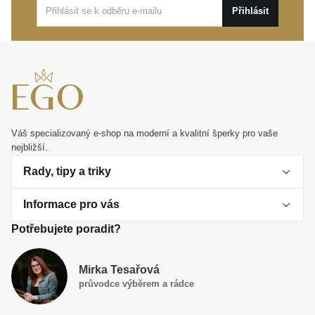
vaší identity. Je to také ideální dar s dlouhodobou
Přihlásit
hodnotou pro elegantního muže, který si potrpí na
kvalitu a autenticitu.
Váš specializovaný e-shop na moderní a kvalitní šperky pro vaše
nejbližší.
Rady, tipy a triky
Informace pro vás
O perlách
Potřebujete poradit?
Jak vybrat perlový šperk
Doprava a platba Česká republika
Dárková inspirace
Mirka Tesařová
Obchodní podmínky
průvodce výběrem a rádce
Smaltované a korálkové šperky jako trend
Reklamační řád