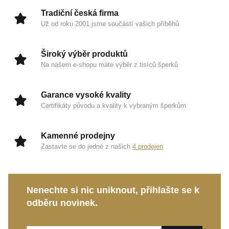
okázalostí a ocení jeho neotřelou eleganci v moderní
Tradiční česká firma
kanceláři i v interiéru vozu.
Už od roku 2001 jsme součástí vašich příběhů
Charakter a zpracování
Široký výběr produktů
Na našem e-shopu máte výběr z tisíců šperků
Chirurgická ocel:
Vysoce odolný a pevný
materiál, který hravě zvládne každodenní
Garance vysoké kvality
nositelnost, nevyžaduje složitou údržbu a
Certifikáty původu a kvality k vybraným šperkům
zachovává si svůj stálý charakter.
Matná úprava:
Precizní černo-šedé tóny absorbují
Kamenné prodejny
odlesky a dodávají šperku hluboký, maskulinní
Zastavte se do jedné z našich
4 prodejen
výraz.
Kolekce DIVERSE:
Odvaha být svůj, vyjádřená
skrze elementární spojení síly a surového designu.
Nenechte si nic uniknout, přihlašte se k
odběru novinek.
Tento osobitý náramek s vámi bude s lehkostí sdílet
každý důležitý okamžik a stane se pevnou součástí