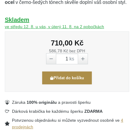
ocel
v černo-šedých tónech skvěle doplní váš osobní styl.
Skladem
ve středu 12. 8. u vás, v úterý 11. 8. na 2 pobočkách
710,00 Kč
586,78 Kč
bez DPH
ks
Přidat do košíku
Záruka
100% originálu
a pravosti šperku
Dárková krabička ke každému šperku
ZDARMA
Potvrzenou objednávku si můžete vyzvednout osobně ve
4
prodejnách