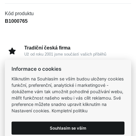
Kód produktu
B1000765
Tradiční česká firma
Už od roku 2001 jsme součástí vašich příběhů
Informace o cookies
Široký výběr produktů
Kliknutím na Souhlasím se vším budou uloženy cookies
Na našem e-shopu máte výběr z tisíců šperků
funkční, preferenční, analytické i marketingové -
dokážeme vám tak umožnit pohodlné používání webu,
Garance vysoké kvality
měřit funkčnost našeho webu i vás cílit reklamou. Své
Certifikáty původu a kvality k vybraným šperkům
preference můžete snadno upravit kliknutím na
Nastavení cookies. Kompletní politiku
Kamenné prodejny
Zastavte se do jedné z našich
4 prodejen
Souhlasím se vším