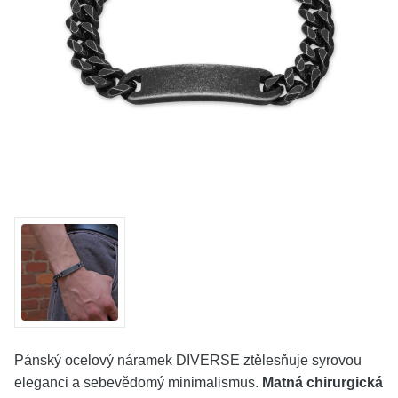
KOLEKCE
VŠE
O NÁS
BLOG
Vyberte region
Česko
Slovensko
Pánský ocelový náramek DIVERSE ztělesňuje syrovou
eleganci a sebevědomý minimalismus.
Matná chirurgická