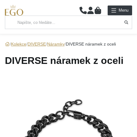
0
Menu
Hlavní kategorie
NÁHRDELNÍKY
Kolekce
DIVERSE
Náramky
DIVERSE náramek z oceli
PŘÍVĚSKY
DIVERSE náramek z oceli
ŘETÍZKY
NÁRAMKY
PRSTENY
NÁUŠNICE
SADY