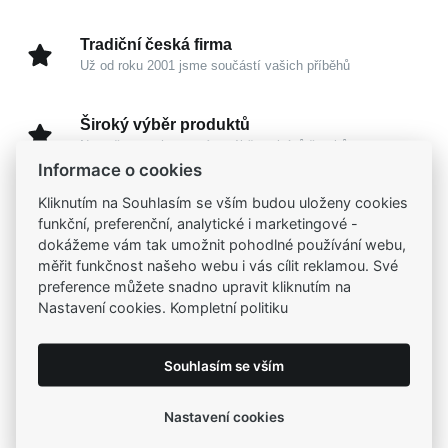
Tradiční česká firma
Už od roku 2001 jsme součástí vašich příběhů
Široký výběr produktů
Na našem e-shopu máte výběr z tisíců šperků
Informace o cookies
Kliknutím na Souhlasím se vším budou uloženy cookies
Garance vysoké kvality
funkční, preferenční, analytické i marketingové -
Certifikáty původu a kvality k vybraným šperkům
dokážeme vám tak umožnit pohodlné používání webu,
měřit funkčnost našeho webu i vás cílit reklamou. Své
Kamenné prodejny
preference můžete snadno upravit kliknutím na
Zastavte se do jedné z našich
4 prodejen
Nastavení cookies. Kompletní politiku
Souhlasím se vším
Parametry
Nastavení cookies
Popis
Parametry a specifikace