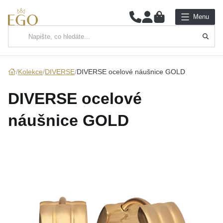
0
Menu
Hlavní kategorie
NÁHRDELNÍKY
Kolekce
DIVERSE
DIVERSE ocelové náušnice GOLD
PŘÍVĚSKY
DIVERSE ocelové
ŘETÍZKY
náušnice GOLD
NÁRAMKY
PRSTENY
NÁUŠNICE
SADY