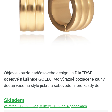
KOLEKCE
VŠE
O NÁS
BLOG
Vyberte region
Česko
Slovensko
Objevte kouzlo nadčasového designu s
DIVERSE
ocelové náušnice GOLD
. Tyto výrazné pozlacené kruhy
dodají vašemu stylu jiskru a sebevědomí pro každý den.
Skladem
ve středu 12. 8. u vás, v úterý 11. 8. na 4 pobočkách