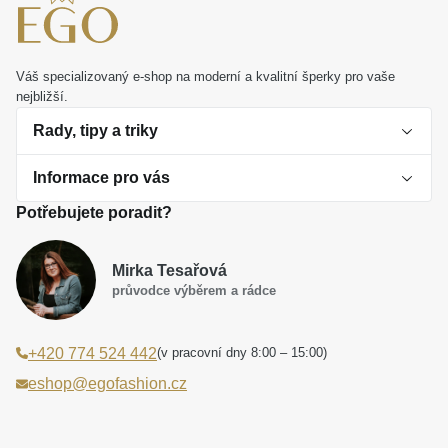
Váš specializovaný e-shop na moderní a kvalitní šperky pro vaše
nejbližší.
Rady, tipy a triky
Informace pro vás
O perlách
Potřebujete poradit?
Jak vybrat perlový šperk
Doprava a platba Česká republika
Dárková inspirace
Mirka Tesařová
Obchodní podmínky
průvodce výběrem a rádce
Smaltované a korálkové šperky jako trend
Reklamační řád
(v pracovní dny 8:00 – 15:00)
+420 774 524 442
Laboratorní diamanty jsou budoucnost
Poučení o právu na odstoupení od smlouvy
eshop@egofashion.cz
Jak správně pečovat o šperky
Souhlas se zpracováním osobních údajů
Cookies a podmínky používání