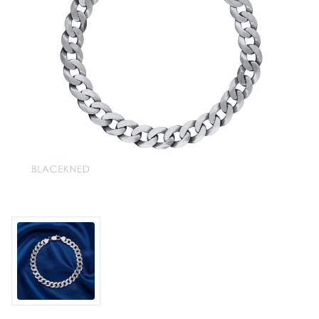
KOLEKCE
VŠE
O NÁS
BLOG
Vyberte region
Česko
Slovensko