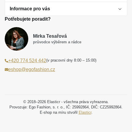
Informace pro vás
O perlách
Potřebujete poradit?
Jak vybrat perlový šperk
Doprava a platba Česká republika
Dárková inspirace
Mirka Tesařová
Obchodní podmínky
průvodce výběrem a rádce
Smaltované a korálkové šperky jako trend
Reklamační řád
(v pracovní dny 8:00 – 15:00)
+420 774 524 442
Laboratorní diamanty jsou budoucnost
Poučení o právu na odstoupení od smlouvy
eshop@egofashion.cz
Jak správně pečovat o šperky
Souhlas se zpracováním osobních údajů
Cookies a podmínky používání
Podmínky slev a akčních nabídek
© 2018–2026 Elasticr - všechna práva vyhrazena.
Provozuje: Ego Fashion, s. r. o., IČ: 25992864, DIČ: CZ25992864.
E-shop na míru stvořil
Elasticr
.
Projekt registrace ochranné známky