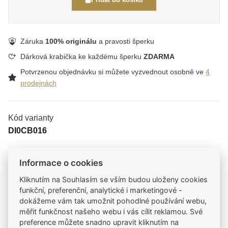
Záruka
100% originálu
a pravosti šperku
Dárková krabička ke každému šperku
ZDARMA
Potvrzenou objednávku si můžete vyzvednout osobně ve
4
prodejnách
Kód varianty
DI0CB016
Informace o cookies
Tradiční česká firma
Kliknutím na Souhlasím se vším budou uloženy cookies
Už od roku 2001 jsme součástí vašich příběhů
funkční, preferenční, analytické i marketingové -
dokážeme vám tak umožnit pohodlné používání webu,
měřit funkčnost našeho webu i vás cílit reklamou. Své
Široký výběr produktů
preference můžete snadno upravit kliknutím na
Na našem e-shopu máte výběr z tisíců šperků