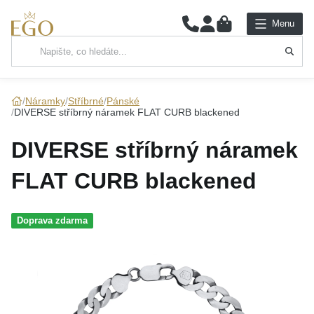
0
Menu
Hlavní kategorie
NÁHRDELNÍKY
Náramky
Stříbrné
Pánské
DIVERSE stříbrný náramek FLAT CURB blackened
PŘÍVĚSKY
DIVERSE stříbrný náramek
ŘETÍZKY
FLAT CURB blackened
NÁRAMKY
Doprava zdarma
PRSTENY
NÁUŠNICE
SADY