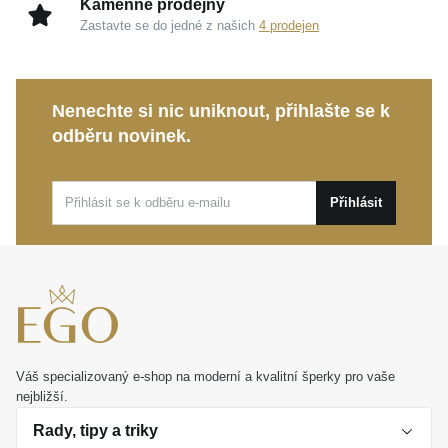
Kamenné prodejny
neotřelý charakter s diskrétním luxusem.
Zastavte se do jedné z našich
4 prodejen
Kolekce DIVERSE:
Reprezentuje elementární
spojení síly a jemnosti pro autentické vyjádření
vaší osobitosti.
Nenechte si nic uniknout, přihlašte se k
odběru novinek.
Tento výjimečný
DIVERSE stříbrný náramek FLAT
CURB blackened
je dokonalým společníkem pro
denní nošení i stylovým dárkem s hlubší hodnotou.
Přihlásit
Věnujte sobě nebo svým blízkým kousek, který
vkusně ukotví důležité životní okamžiky.
Váš specializovaný e-shop na moderní a kvalitní šperky pro vaše
nejbližší.
Rady, tipy a triky