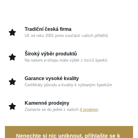
Precizní zpracování drahého kovu zaujme hrou světla
a stínu. Chladivá elegance stříbra se zde potkává s
temnější patinou, která šperku dodává neotřelý vzhled
Tradiční česká firma
a autentický charakter. Je to kousek stvořený pro
Už od roku 2001 jsme součástí vašich příběhů
muže, kteří vyhledávají diskrétní luxus a prvotřídní
kvalitu bez zbytečné okázalosti.
Široký výběr produktů
Na našem e-shopu máte výběr z tisíců šperků
Kouzlo v detailech
Garance vysoké kvality
Ryzí stříbro 925/1000:
Ušlechtilý kov zaručuje
Certifikáty původu a kvality k vybraným šperkům
garanci kvality, nadčasovost a odolnost při
každodenním nošení.
Kamenné prodejny
Úprava starostříbro:
Působivý kontrast stříbrné a
Zastavte se do jedné z našich
4 prodejen
černé barvy propůjčuje šperku uhrančivou hloubku.
Vyladěné proporce:
S výškou 43 mm a šířkou 23
mm tvoří vkusný, avšak sebevědomý detail na
Nenechte si nic uniknout, přihlašte se k