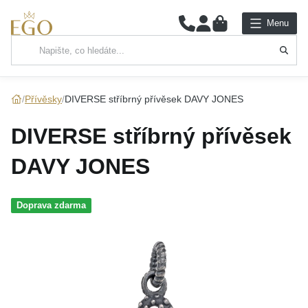
0
Menu
Hlavní kategorie
NÁHRDELNÍKY
Přívěsky
DIVERSE stříbrný přívěsek DAVY JONES
PŘÍVĚSKY
DIVERSE stříbrný přívěsek
ŘETÍZKY
DAVY JONES
NÁRAMKY
Doprava zdarma
PRSTENY
NÁUŠNICE
SADY