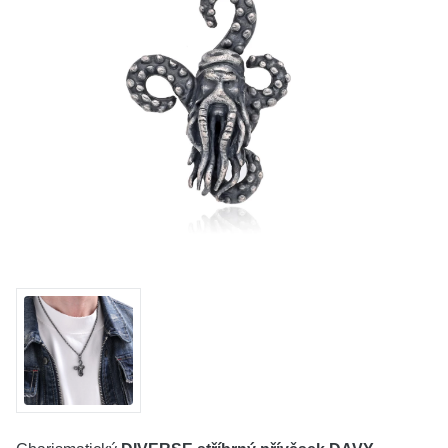
KOLEKCE
VŠE
O NÁS
BLOG
Vyberte region
Česko
Slovensko