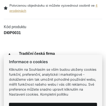
Potvrzenou objednávku si můžete vyzvednout osobně ve
4
prodejnách
Kód produktu
DI0P0031
Tradiční česká firma
Už od roku 2001 jsme součástí vašich příběhů
Informace o cookies
Kliknutím na Souhlasím se vším budou uloženy cookies
Široký výběr produktů
funkční, preferenční, analytické i marketingové -
Na našem e-shopu máte výběr z tisíců šperků
dokážeme vám tak umožnit pohodlné používání webu,
měřit funkčnost našeho webu i vás cílit reklamou. Své
preference můžete snadno upravit kliknutím na
Garance vysoké kvality
Nastavení cookies. Kompletní politiku
Certifikáty původu a kvality k vybraným šperkům