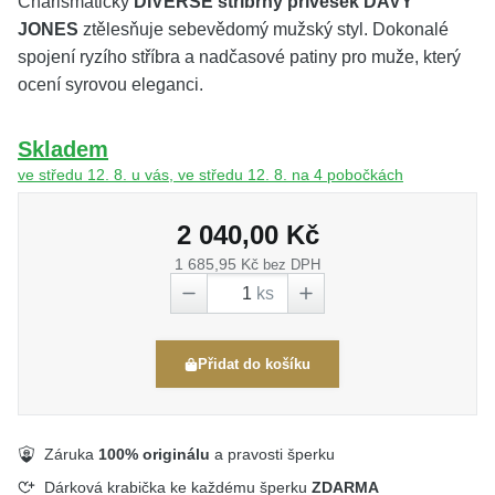
Charismatický
DIVERSE stříbrný přívěsek DAVY
JONES
ztělesňuje sebevědomý mužský styl. Dokonalé
spojení ryzího stříbra a nadčasové patiny pro muže, který
ocení syrovou eleganci.
Skladem
ve středu 12. 8. u vás, ve středu 12. 8. na 4 pobočkách
2 040,00 Kč
1 685,95 Kč
bez DPH
ks
Přidat do košíku
Záruka
100% originálu
a pravosti šperku
Dárková krabička ke každému šperku
ZDARMA