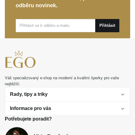
tvoří výrazný, avšak stále velmi diskrétní prvek vaší
odběru novinek.
image.
Stříbrný přívěsek z kolekce DIVERSE představuje
Přihlásit
ideální dárek s hlubší hodnotou pro každého
elegantního muže. Jde o šperk s vlastním názorem,
připravený doprovázet vás při každodenních
pracovních výzvách i výjimečných životních
okamžicích.
Váš specializovaný e-shop na moderní a kvalitní šperky pro vaše
nejbližší.
Rady, tipy a triky
Informace pro vás
O perlách
Potřebujete poradit?
Jak vybrat perlový šperk
Doprava a platba Česká republika