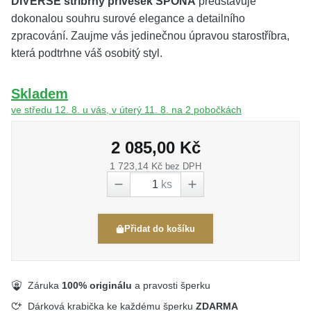
DIVERSE stříbrný přívěsek SPONA
představuje
dokonalou souhru surové elegance a detailního
zpracování. Zaujme vás jedinečnou úpravou starostříbra,
která podtrhne váš osobitý styl.
Skladem
ve středu 12. 8. u vás, v úterý 11. 8. na 2 pobočkách
2 085,00 Kč
1 723,14 Kč
bez DPH
ks
Přidat do košíku
Záruka
100% originálu
a pravosti šperku
Dárková krabička ke každému šperku
ZDARMA