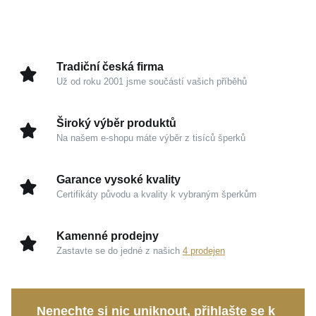
Detailní zpracování dává naplno vyniknout
přitažlivému kontrastu
černé a stříbrné barvy
. Na
hrudi pod kvalitní košilí nebo v ležérní kombinaci s
vlněným svetrem působí tento doplněk vysoce
Tradiční česká firma
kultivovaně. Je navržen tak, aby se stal přirozenou
Už od roku 2001 jsme součástí vašich příběhů
součástí vaší osobní identity a podtrhl váš styl bez
zbytečné okázalosti.
Široký výběr produktů
Na našem e-shopu máte výběr z tisíců šperků
Kouzlo v detailech
Garance vysoké kvality
Stříbro 925/1000:
Ušlechtilý drahý kov, který je
Certifikáty původu a kvality k vybraným šperkům
garancí špičkové kvality, jemného lesku a trvalé
nadčasové hodnoty.
Kamenné prodejny
Úprava starostříbro:
Přináší do designu temnější
Zastavte se do jedné z našich
4 prodejen
stíny, jež šperku propůjčují uhrančivý a osobitý
vzhled.
Ideální proporce:
S výškou 38 mm a šířkou 20 mm
Nenechte si nic uniknout, přihlašte se k