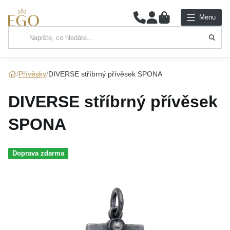
0
Menu
Hlavní kategorie
NÁHRDELNÍKY
Přívěsky
DIVERSE stříbrný přívěsek SPONA
PŘÍVĚSKY
DIVERSE stříbrný přívěsek
ŘETÍZKY
SPONA
NÁRAMKY
Doprava zdarma
PRSTENY
NÁUŠNICE
SADY