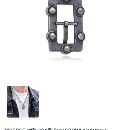
KOLEKCE
VŠE
O NÁS
BLOG
Vyberte region
Česko
Slovensko