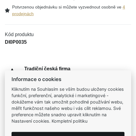
Potvrzenou objednávku si můžete vyzvednout osobně ve
4
prodejnách
Kód produktu
DI0P0035
Tradiční česká firma
Už od roku 2001 jsme součástí vašich příběhů
Informace o cookies
Kliknutím na Souhlasím se vším budou uloženy cookies
Široký výběr produktů
funkční, preferenční, analytické i marketingové -
Na našem e-shopu máte výběr z tisíců šperků
dokážeme vám tak umožnit pohodlné používání webu,
měřit funkčnost našeho webu i vás cílit reklamou. Své
preference můžete snadno upravit kliknutím na
Garance vysoké kvality
Nastavení cookies. Kompletní politiku
Certifikáty původu a kvality k vybraným šperkům