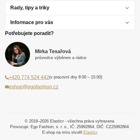
Rady, tipy a triky
Informace pro vás
O perlách
Potřebujete poradit?
Jak vybrat perlový šperk
Doprava a platba Česká republika
Dárková inspirace
Mirka Tesařová
Obchodní podmínky
průvodce výběrem a rádce
Smaltované a korálkové šperky jako trend
Reklamační řád
(v pracovní dny 8:00 – 15:00)
+420 774 524 442
Laboratorní diamanty jsou budoucnost
Poučení o právu na odstoupení od smlouvy
eshop@egofashion.cz
Jak správně pečovat o šperky
Souhlas se zpracováním osobních údajů
Cookies a podmínky používání
Podmínky slev a akčních nabídek
© 2018–2026 Elasticr - všechna práva vyhrazena.
Provozuje: Ego Fashion, s. r. o., IČ: 25992864, DIČ: CZ25992864.
E-shop na míru stvořil
Elasticr
.
Projekt registrace ochranné známky