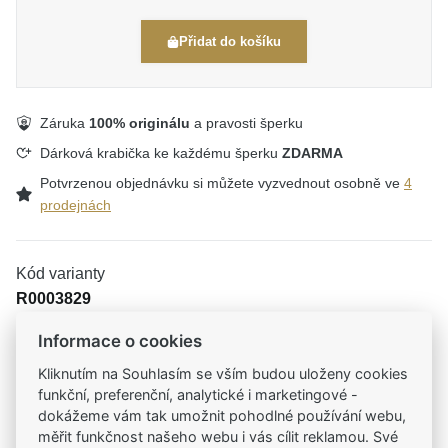
Přidat do košíku
Záruka
100% originálu
a pravosti šperku
Dárková krabička ke každému šperku
ZDARMA
Potvrzenou objednávku si můžete vyzvednout osobně ve
4
prodejnách
Kód varianty
R0003829
Informace o cookies
Kliknutím na Souhlasím se vším budou uloženy cookies
Tradiční česká firma
funkční, preferenční, analytické i marketingové -
Už od roku 2001 jsme součástí vašich příběhů
dokážeme vám tak umožnit pohodlné používání webu,
měřit funkčnost našeho webu i vás cílit reklamou. Své