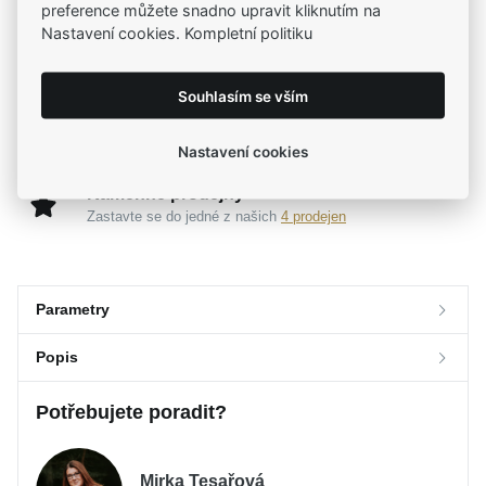
preference můžete snadno upravit kliknutím na
Široký výběr produktů
Nastavení cookies. Kompletní politiku
Na našem e-shopu máte výběr z tisíců šperků
Souhlasím se vším
Garance vysoké kvality
Certifikáty původu a kvality k vybraným šperkům
Nastavení cookies
Kamenné prodejny
Zastavte se do jedné z našich
4 prodejen
Parametry
Popis
Parametry a specifikace
Potřebujete poradit?
Značka
Popis
DIVERSE
Kolekce
SILVER
Charismatický
DIVERSE stříbrný prsten
s temným
Určení
Pánské
Mirka Tesařová