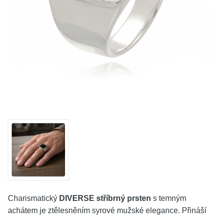
KOLEKCE
VŠE
O NÁS
BLOG
Vyberte region
Česko
Slovensko
Charismatický
DIVERSE stříbrný prsten
s temným
achátem je ztělesněním syrové mužské elegance. Přináší