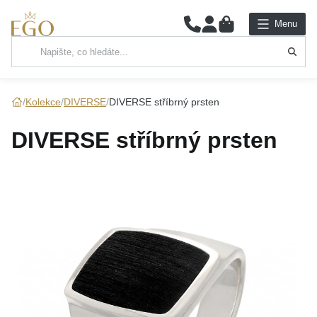
0
Menu
Hlavní kategorie
NÁHRDELNÍKY
Kolekce
DIVERSE
DIVERSE stříbrný prsten
PŘÍVĚSKY
DIVERSE stříbrný prsten
ŘETÍZKY
NÁRAMKY
PRSTENY
NÁUŠNICE
SADY