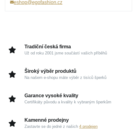
chladivé odlesky, jež rafinovaně kontrastují s tmavou
eshop@egofashion.cz
Šířka náhrdelníku
patinou.
3 mm
Hmotnost
16,5 g
Tento šperk nevyžaduje pozornost, přesto ji přirozeně
přitahuje. Skvěle vynikne v otevřeném límci kvalitní
košile i na struktuře vlněného svetru. Přináší diskrétní
luxus pro muže, kteří oceňují nadčasovost a
Tradiční česká firma
řemeslnou preciznost bez zbytečné okázalosti.
Už od roku 2001 jsme součástí vašich příběhů
Charismatický design v detailech
Široký výběr produktů
Na našem e-shopu máte výběr z tisíců šperků
Ušlechtilé stříbro 925/1000:
Garance prémiové
kvality a dlouhodobé hodnoty s dokonalými
Garance vysoké kvality
chladivými tóny.
Certifikáty původu a kvality k vybraným šperkům
Úprava starostříbro:
Harmonická kombinace
stříbrného lesku a černé barvy propůjčuje šperku
Kamenné prodejny
uhrančivou mužnou patinu.
Zastavte se do jedné z našich
4 prodejen
Ideální proporce:
S délkou 55 cm a šířkou 3 mm