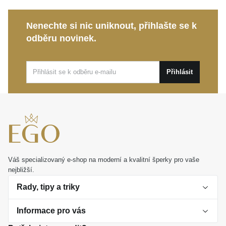
nabízí optimální rovnováhu mezi výrazným
vzhledem a každodenním komfortem.
Nenechte si nic uniknout, přihlašte se k
odběru novinek.
DIVERSE stříbrný řetízek
představuje styl s vlastním
názorem. Je to sebevědomý kousek pro denní nošení
i mimořádný dárek, který elegantně ukotví důležité
Přihlásit
okamžiky vašeho života.
Váš specializovaný e-shop na moderní a kvalitní šperky pro vaše
nejbližší.
Rady, tipy a triky
Informace pro vás
O perlách