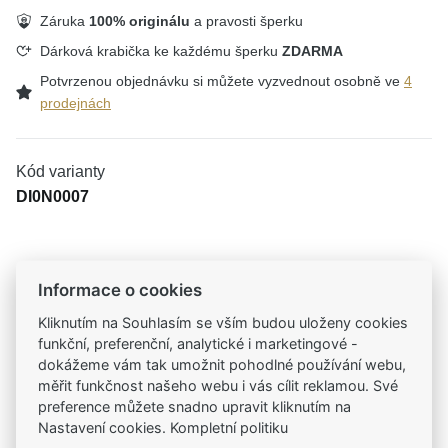
Záruka
100% originálu
a pravosti šperku
Dárková krabička ke každému šperku
ZDARMA
Potvrzenou objednávku si můžete vyzvednout osobně ve
4
prodejnách
Kód varianty
DI0N0007
Tradiční česká firma
Informace o cookies
Už od roku 2001 jsme součástí vašich příběhů
Kliknutím na Souhlasím se vším budou uloženy cookies
funkční, preferenční, analytické i marketingové -
dokážeme vám tak umožnit pohodlné používání webu,
Široký výběr produktů
měřit funkčnost našeho webu i vás cílit reklamou. Své
Na našem e-shopu máte výběr z tisíců šperků
preference můžete snadno upravit kliknutím na
Nastavení cookies. Kompletní politiku
Garance vysoké kvality