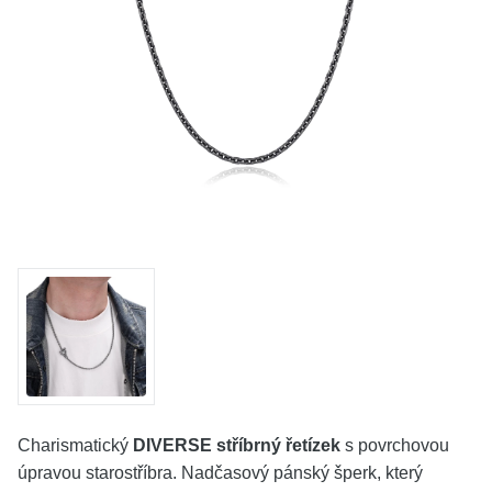
KOLEKCE
VŠE
O NÁS
BLOG
Vyberte region
Česko
Slovensko
Charismatický
DIVERSE stříbrný řetízek
s povrchovou
úpravou starostříbra. Nadčasový pánský šperk, který