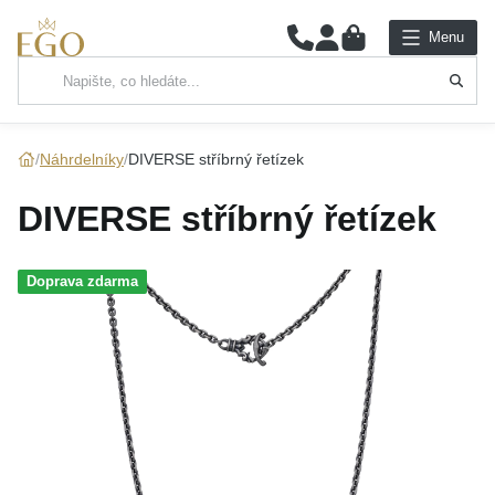
0
Menu
Hlavní kategorie
NÁHRDELNÍKY
Náhrdelníky
DIVERSE stříbrný řetízek
PŘÍVĚSKY
DIVERSE stříbrný řetízek
ŘETÍZKY
Doprava zdarma
NÁRAMKY
PRSTENY
NÁUŠNICE
SADY