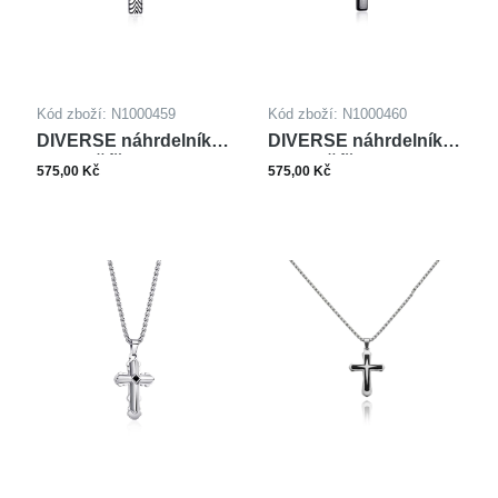
Kód zboží: N1000459
Kód zboží: N1000460
DIVERSE náhrdelník z
DIVERSE náhrdelník z
oceli KŘÍŽEK
oceli KŘÍŽEK
575,00 Kč
575,00 Kč