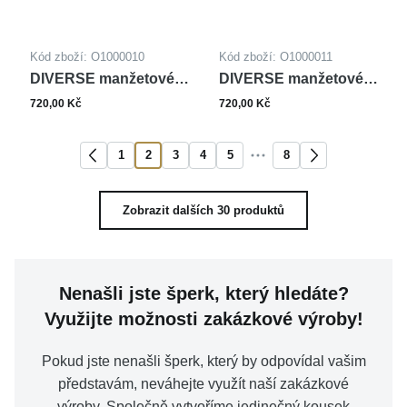
Kód zboží: O1000010
Kód zboží: O1000011
DIVERSE manžetové
DIVERSE manžetové
knoflíčky
knoflíčky
720,00 Kč
720,00 Kč
1
2
3
4
5
8
Zobrazit dalších 30 produktů
Nenašli jste šperk, který hledáte?
Využijte možnosti zakázkové výroby!
Pokud jste nenašli šperk, který by odpovídal vašim
představám, neváhejte využít naší zakázkové
výroby. Společně vytvoříme jedinečný kousek