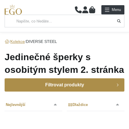
0
Menu
Hlavní kategorie
NÁHRDELNÍKY
Kolekce
DIVERSE STEEL
PŘÍVĚSKY
Jedinečné šperky s
ŘETÍZKY
osobitým stylem
2. stránka
NÁRAMKY
Filtrovat produkty
PRSTENY
Určení
Nejlevnější
Dlaždice
NÁUŠNICE
Materiál
SADY
Barva
Dámské
(14)