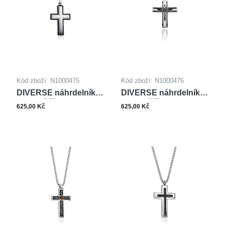
Kód zboží: N1000475
Kód zboží: N1000476
DIVERSE náhrdelník z
DIVERSE náhrdelník z
oceli KŘÍŽEK
oceli KŘÍŽEK
625,00 Kč
625,00 Kč