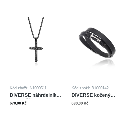
Kód zboží: N1000511
Kód zboží: B1000142
DIVERSE náhrdelník z
DIVERSE kožený
oceli KŘÍŽEK
náramek z oceli
670,00 Kč
680,00 Kč
KOTVA