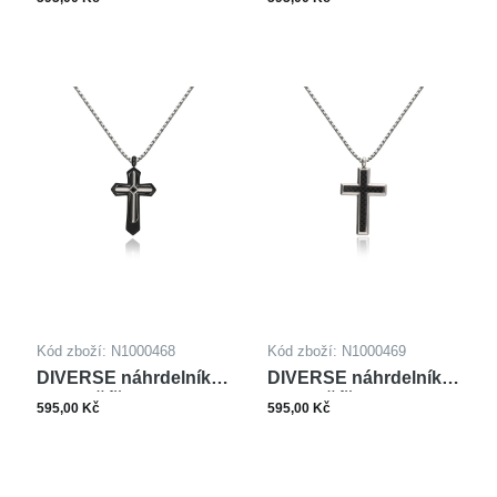
Kód zboží: N1000468
Kód zboží: N1000469
DIVERSE náhrdelník z
DIVERSE náhrdelník z
oceli KŘÍŽEK
oceli KŘÍŽEK
595,00 Kč
595,00 Kč