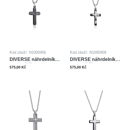
Dračí krev
(7)
Howlit
(2)
Jaspis
(8)
Labradorit
(1)
Láva
(8)
Obsidián
(1)
Regalit
(4)
Sodalit
(2)
Tygří oko
(27)
Kód zboží: N1000456
Kód zboží: N1000458
DIVERSE náhrdelník z
DIVERSE náhrdelník z
oceli KŘÍŽEK
oceli KŘÍŽEK
575,00 Kč
575,00 Kč