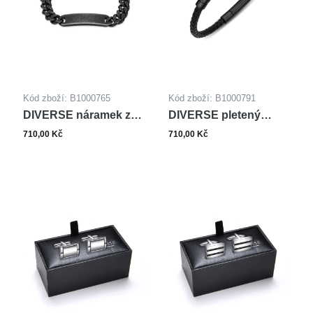
Kód zboží: B1000765
Kód zboží: B1000791
DIVERSE náramek z
DIVERSE pletený
oceli
náramek z oceli
710,00 Kč
710,00 Kč