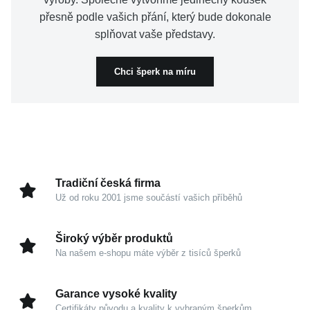
přesně podle vašich přání, který bude dokonale
splňovat vaše představy.
Chci šperk na míru
Tradiční česká firma
Už od roku 2001 jsme součástí vašich příběhů
Široký výběr produktů
Na našem e-shopu máte výběr z tisíců šperků
Garance vysoké kvality
Certifikáty původu a kvality k vybraným šperkům