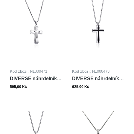
Kód zboží: N1000471
Kód zboží: N1000473
DIVERSE náhrdelník z
DIVERSE náhrdelník z
oceli KŘÍŽEK
oceli KŘÍŽEK
595,00 Kč
625,00 Kč