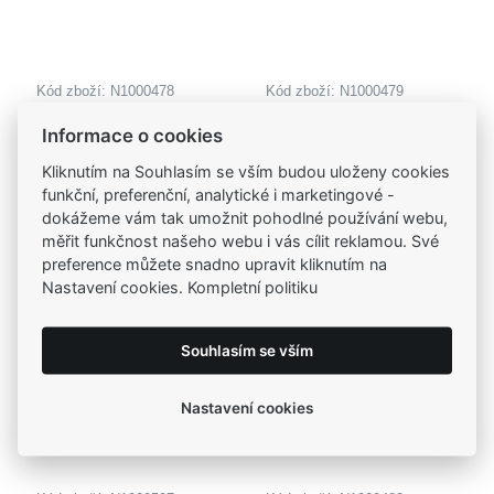
Kód zboží: N1000478
Kód zboží: N1000479
DIVERSE náhrdelník z
DIVERSE náhrdelník z
Informace o cookies
oceli KŘÍŽEK
oceli KŘÍŽEK
625,00 Kč
625,00 Kč
Kliknutím na Souhlasím se vším budou uloženy cookies
funkční, preferenční, analytické i marketingové -
dokážeme vám tak umožnit pohodlné používání webu,
měřit funkčnost našeho webu i vás cílit reklamou. Své
preference můžete snadno upravit kliknutím na
Nastavení cookies. Kompletní politiku
Souhlasím se vším
Nastavení cookies