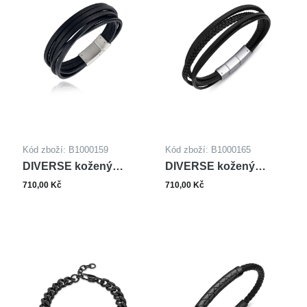
Kód zboží: B1000159
Kód zboží: B1000165
DIVERSE kožený
DIVERSE kožený
náramek z oceli
náramek z oceli
710,00 Kč
710,00 Kč