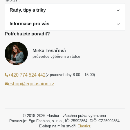
nejbližší.
Rady, tipy a triky
Informace pro vás
O perlách
Potřebujete poradit?
Jak vybrat perlový šperk
Doprava a platba Česká republika
Dárková inspirace
Mirka Tesařová
Obchodní podmínky
průvodce výběrem a rádce
Smaltované a korálkové šperky jako trend
Reklamační řád
(v pracovní dny 8:00 – 15:00)
+420 774 524 442
Laboratorní diamanty jsou budoucnost
Poučení o právu na odstoupení od smlouvy
eshop@egofashion.cz
Jak správně pečovat o šperky
Souhlas se zpracováním osobních údajů
Cookies a podmínky používání
Podmínky slev a akčních nabídek
© 2018–2026 Elasticr - všechna práva vyhrazena.
Provozuje: Ego Fashion, s. r. o., IČ: 25992864, DIČ: CZ25992864.
E-shop na míru stvořil
Elasticr
.
Projekt registrace ochranné známky