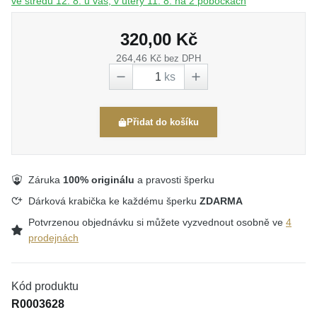
ve středu 12. 8. u vás, v úterý 11. 8. na 2 pobočkách
320,00 Kč
264,46 Kč
bez DPH
ks
Přidat do košíku
Záruka
100% originálu
a pravosti šperku
Dárková krabička ke každému šperku
ZDARMA
Potvrzenou objednávku si můžete vyzvednout osobně ve
4
prodejnách
Kód produktu
R0003628