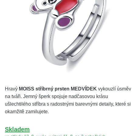
KOLEKCE
VŠE
O NÁS
BLOG
Vyberte region
Česko
Slovensko
Hravý
MOISS stříbrný prsten MEDVÍDEK
vykouzlí úsměv
na tváři. Jemný šperk spojuje nadčasovou krásu
ušlechtilého stříbra s radostnými barevnými detaily, které si
okamžitě zamilujete.
Skladem