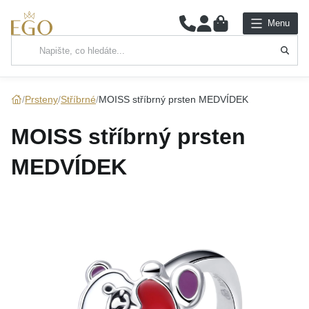
0
Menu
Hlavní kategorie
NÁHRDELNÍKY
Prsteny
Stříbrné
MOISS stříbrný prsten MEDVÍDEK
PŘÍVĚSKY
MOISS stříbrný prsten
ŘETÍZKY
MEDVÍDEK
NÁRAMKY
PRSTENY
NÁUŠNICE
SADY