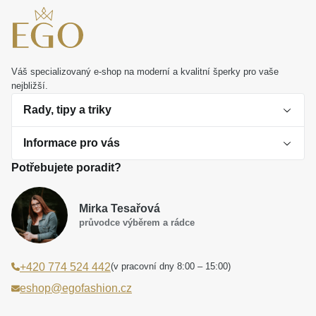
vzpomínkou na ty nejkrásnější chvíle radostného
dětství.
Váš specializovaný e-shop na moderní a kvalitní šperky pro vaše
nejbližší.
Rady, tipy a triky
Informace pro vás
O perlách
Potřebujete poradit?
Jak vybrat perlový šperk
Doprava a platba Česká republika
Dárková inspirace
Mirka Tesařová
Obchodní podmínky
průvodce výběrem a rádce
Smaltované a korálkové šperky jako trend
Reklamační řád
(v pracovní dny 8:00 – 15:00)
+420 774 524 442
Laboratorní diamanty jsou budoucnost
Poučení o právu na odstoupení od smlouvy
eshop@egofashion.cz
Jak správně pečovat o šperky
Souhlas se zpracováním osobních údajů