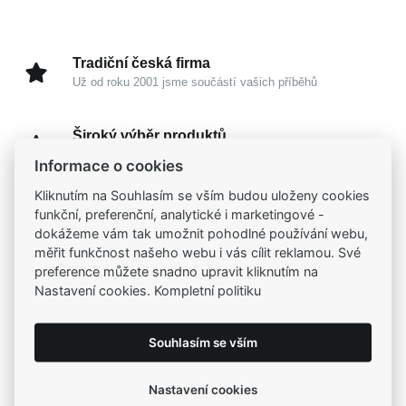
Tradiční česká firma
Už od roku 2001 jsme součástí vašich příběhů
Široký výběr produktů
Na našem e-shopu máte výběr z tisíců šperků
Informace o cookies
Kliknutím na Souhlasím se vším budou uloženy cookies
Garance vysoké kvality
funkční, preferenční, analytické i marketingové -
Certifikáty původu a kvality k vybraným šperkům
dokážeme vám tak umožnit pohodlné používání webu,
měřit funkčnost našeho webu i vás cílit reklamou. Své
preference můžete snadno upravit kliknutím na
Kamenné prodejny
Nastavení cookies. Kompletní politiku
Zastavte se do jedné z našich
4 prodejen
Souhlasím se vším
Parametry
Nastavení cookies