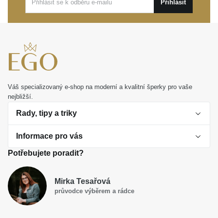
Přihlásit
Váš specializovaný e-shop na moderní a kvalitní šperky pro vaše
nejbližší.
Rady, tipy a triky
Informace pro vás
O perlách
Potřebujete poradit?
Jak vybrat perlový šperk
Doprava a platba Česká republika
Dárková inspirace
Mirka Tesařová
Obchodní podmínky
průvodce výběrem a rádce
Smaltované a korálkové šperky jako trend
Reklamační řád