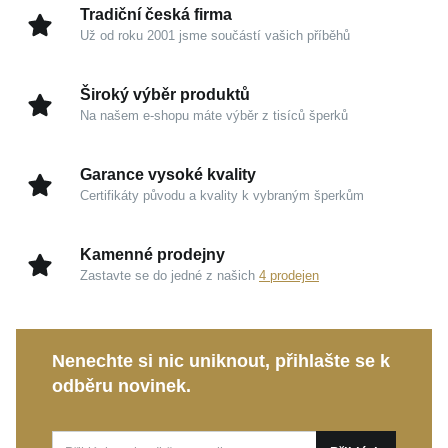
Tradiční česká firma
Už od roku 2001 jsme součástí vašich příběhů
Kouzlo v detailech
Ryzí stříbro 925/1000 s rhodiem
: Zaručuje
Široký výběr produktů
zrcadlový lesk, vysokou odolnost a chrání šperk
Na našem e-shopu máte výběr z tisíců šperků
před zčernáním.
Pohodlné zapínání na puzetu
: Zajišťuje
Garance vysoké kvality
bezpečné a komfortní celodenní nošení.
Certifikáty původu a kvality k vybraným šperkům
Třpytivý syntetický zirkon
: Přináší oslnivou hru
světla, která jemně rozjasní vaši tvář.
Kamenné prodejny
Zastavte se do jedné z našich
4 prodejen
Nadčasový design pecek
: Sedí přímo na uchu a
snadno se kombinuje s dalšími šperky.
MOISS stříbrné náušnice SRDCE
jsou perfektní
Nenechte si nic uniknout, přihlašte se k
volbou pro každodenní nošení i výjimečné příležitosti.
odběru novinek.
Poslouží také jako krásný dárek z lásky nebo
vděčnosti, který potěší každou ženu.