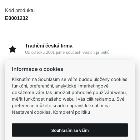
Kód produktu
E0001232
Tradiční česká firma
Už od roku 2001 jsme součástí vašich příběhů
Informace o cookies
Široký výběr produktů
Na našem e-shopu máte výběr z tisíců šperků
Kliknutím na Souhlasím se vším budou uloženy cookies
funkční, preferenční, analytické i marketingové -
dokážeme vám tak umožnit pohodlné používání webu,
Garance vysoké kvality
měřit funkčnost našeho webu i vás cílit reklamou. Své
Certifikáty původu a kvality k vybraným šperkům
preference můžete snadno upravit kliknutím na
Nastavení cookies. Kompletní politiku
Kamenné prodejny
Zastavte se do jedné z našich
4 prodejen
Souhlasím se vším