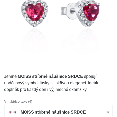
KOLEKCE
VŠE
O NÁS
BLOG
Vyberte region
Česko
Slovensko
Jemné
MOISS stříbrné náušnice SRDCE
spojují
nadčasový symbol lásky s jiskřivou elegancí. Ideální
doplněk pro každý den i výjimečné okamžiky.
V nabídce také (4)
MOISS stříbrné náušnice SRDCE