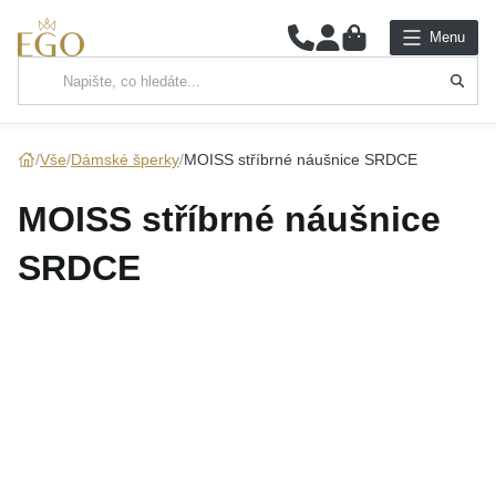
0
Menu
Hlavní kategorie
NÁHRDELNÍKY
Vše
Dámské šperky
MOISS stříbrné náušnice SRDCE
PŘÍVĚSKY
MOISS stříbrné náušnice
ŘETÍZKY
SRDCE
NÁRAMKY
PRSTENY
NÁUŠNICE
SADY