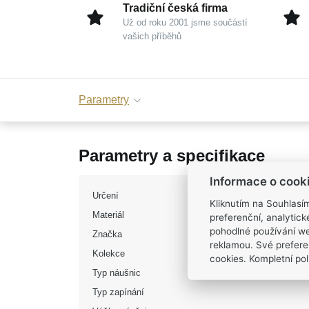
Tradiční česká firma
Už od roku 2001 jsme součástí
vašich příběhů
Parametry
Parametry a specifikace
Informace o cook
Určení
Kliknutím na Souhlasí
Materiál
preferenční, analytic
pohodlné používání we
Značka
reklamou. Své prefere
Kolekce
cookies. Kompletní poli
Typ náušnic
Typ zapínání