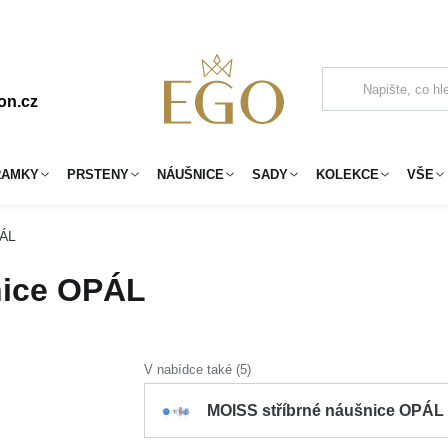
on.cz
RAMKY
PRSTENY
NÁUŠNICE
SADY
KOLEKCE
VŠE
PÁL
nice OPÁL
V nabídce také (5)
MOISS stříbrné náušnice OPÁL