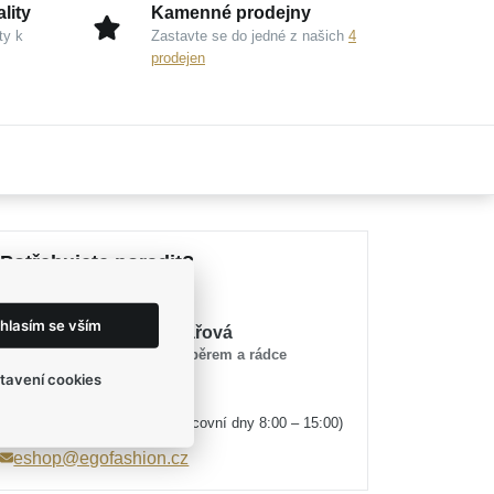
lity
Kamenné prodejny
ty k
Zastavte se do jedné z našich
4
prodejen
Potřebujete poradit?
hlasím se vším
Mirka Tesařová
průvodce výběrem a rádce
tavení cookies
(v pracovní dny 8:00 – 15:00)
+420 774 524 442
eshop@egofashion.cz