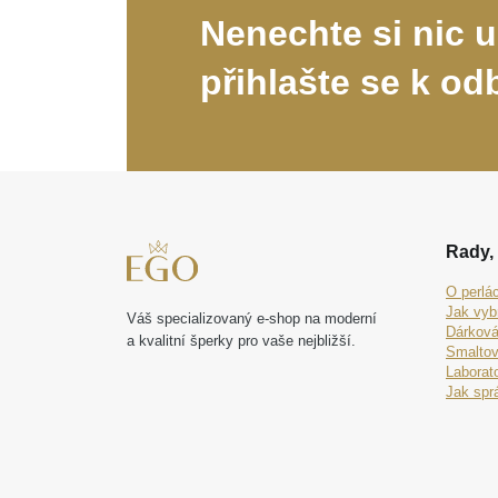
Nenechte si nic u
přihlašte se k od
Rady, 
O perlá
Jak vyb
Váš specializovaný e-shop na moderní
Dárková
a kvalitní šperky pro vaše nejbližší.
Smaltov
Laborat
Jak spr