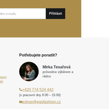
Přihlásit
Potřebujete poradit?
Mirka Tesařová
průvodce výběrem a
rádce
louvy
jů
+420 774 524 442
(v pracovní dny 8:00 – 15:00)
eshop@egofashion.cz