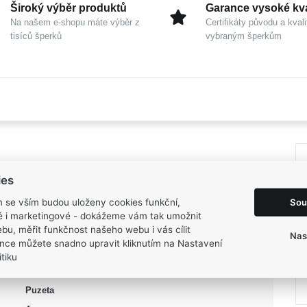
Široký výběr produktů
Garance vysoké kva
Na našem e-shopu máte výběr z
Certifikáty původu a kvali
tisíců šperků
vybraným šperkům
ies
Dámské
Sou
m se vším budou uloženy cookies funkční,
Stříbro 925/1000
ké i marketingové - dokážeme vám tak umožnit
bu, měřit funkčnost našeho webu i vás cílit
MOISS
Nas
nce můžete snadno upravit kliknutím na Nastavení
RAINBOW
tiku
Pecky
Puzeta