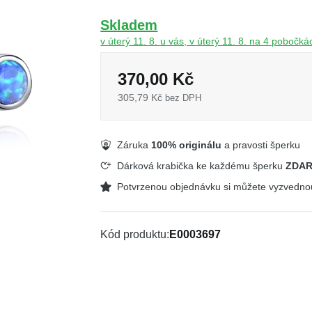
Skladem
v úterý 11. 8. u vás, v úterý 11. 8. na 4 pobočká
370,00 Kč
305,79 Kč
bez DPH
Záruka
100% originálu
a pravosti šperku
Dárková krabička ke každému šperku
ZDA
Potvrzenou objednávku si můžete vyzvedn
Kód produktu
E0003697