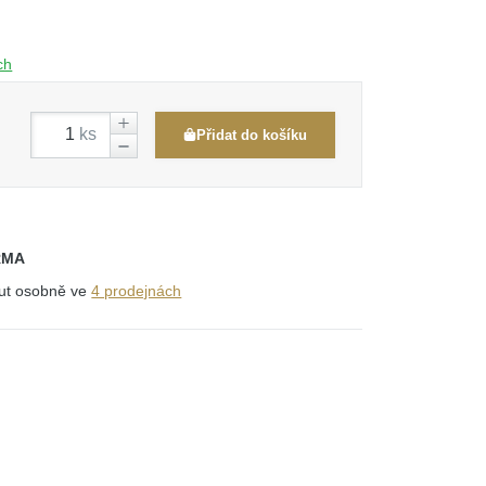
ch
ks
Přidat do košíku
RMA
out osobně ve
4 prodejnách