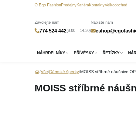
O Ego Fashion
Prodejny
Kariéra
Kontakty
Velkoobchod
Zavolejte nám
Napište nám
(8:00 – 14:30)
774 524 442
eshop@egofashi
NÁHRDELNÍKY
PŘÍVĚSKY
ŘETÍZKY
NÁ
Vše
Dámské šperky
MOISS stříbrné náušnice O
MOISS stříbrné náuš