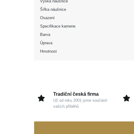
Výška náušnice
Šířka náušnice
Osazení
Specifikace kamene
Barva
Úprava
Hmotnost
Tradiční česká firma
Už od roku 2001 jsme součástí
vašich příběhů