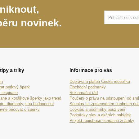
niknout,
běru novinek.
tipy a triky
Informace pro vás
ch
Doprava a platba Česká republika
rat perlový šperk
Obchodní podmínky
 inspirace
Reklamační řád
ané a korálkové šperky jako trend
Poučení o právu na odstoupení od sm
orní diamanty jsou budoucnost
Souhlas se zpracováním osobních úda
ávně pečovat o šperky
Cookies a podmínky používání
Podmínky slev a akčních nabídek
Projekt registrace ochranné známky