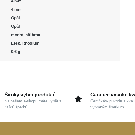
4 mm
4 mm
Opál
Opál
modrá, stříbrná
Lesk, Rhodium
0,6 g
Široký výběr produktů
Garance vysoké kva
Na našem e-shopu máte výběr z
Certifikáty původu a kvali
tisíců šperků
vybraným šperkům