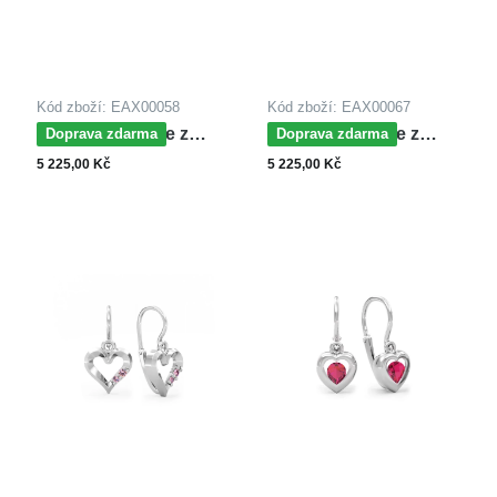
Kód zboží: EAX00058
Kód zboží: EAX00067
MOISS náušnice z
MOISS náušnice z
Doprava zdarma
Doprava zdarma
bílého zlata SRDCE
bílého zlata SRDCE
5 225,00 Kč
5 225,00 Kč