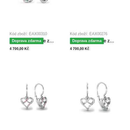
Kód zboží: EAX00310
Kód zboží: EAX00276
MOISS náušnice z
MOISS náušnice z
Doprava zdarma
Doprava zdarma
bílého zlata
bílého zlata SRDCE
4 700,00 Kč
4 700,00 Kč