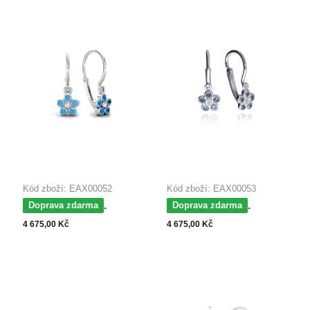
Kód zboží: EAX00052
Kód zboží: EAX00053
MOISS dětské
MOISS dětské
Doprava zdarma
Doprava zdarma
náušnice z bílého zlata
náušnice z bílého zlata
4 675,00 Kč
4 675,00 Kč
KVĚTINA
KVĚTINA