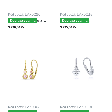
Kód zboží: EAX00299
Kód zboží: EAX00115
MOISS náušnice z
MOISS dětské
Doprava zdarma
Doprava zdarma
bílého zlata SRDCE
náušnice z bílého zlata
3 990,00 Kč
3 995,00 Kč
Kód zboží: EAX00066
Kód zboží: EAX00101