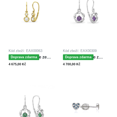
Kód zboží: EAX00063
Kód zboží: EAX00309
MOISS náušnice ze
MOISS náušnice z
Doprava zdarma
Doprava zdarma
žlutého zlata
bílého zlata
4 675,00 Kč
4 700,00 Kč