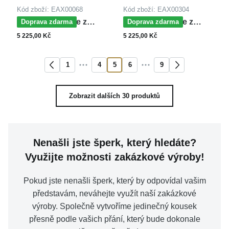
Kód zboží: EAX00068
Kód zboží: EAX00304
MOISS náušnice z
MOISS náušnice z
Doprava zdarma
Doprava zdarma
bílého zlata SRDCE
bílého zlata SRDCE
5 225,00 Kč
5 225,00 Kč
1
4
5
6
9
Zobrazit dalších 30 produktů
Nenašli jste šperk, který hledáte?
Využijte možnosti zakázkové výroby!
Pokud jste nenašli šperk, který by odpovídal vašim
představám, neváhejte využít naší zakázkové
výroby. Společně vytvoříme jedinečný kousek
přesně podle vašich přání, který bude dokonale