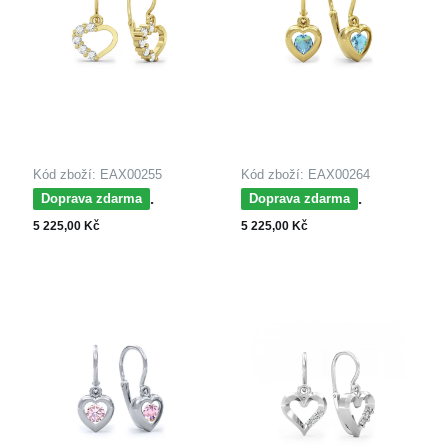
Kód zboží: EAX00255
Kód zboží: EAX00264
MOISS dětské
MOISS dětské
Doprava zdarma
Doprava zdarma
náušnice ze žlutého
náušnice ze žlutého
5 225,00 Kč
5 225,00 Kč
zlata SRDCE
zlata SRDCE