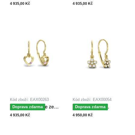
bílého zlata SRDCE
bílého zlata SRDCE
4 935,00 Kč
4 935,00 Kč
Kód zboží: EAX00263
Kód zboží: EAX00054
MOISS náušnice ze
MOISS dětské
Doprava zdarma
Doprava zdarma
žlutého zlata SRDCE
náušnice ze žlutého
4 935,00 Kč
4 950,00 Kč
zlata KVĚTINA