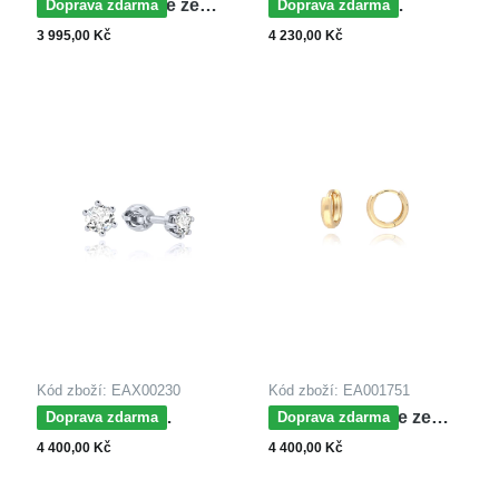
MOISS náušnice ze
MOISS dětské
Doprava zdarma
Doprava zdarma
žlutého zlata
náušnice z bílého zlata
3 995,00 Kč
4 230,00 Kč
Kód zboží: EAX00230
Kód zboží: EA001751
MOISS dětské
MOISS náušnice ze
Doprava zdarma
Doprava zdarma
náušnice z bílého zlata
žlutého zlata
4 400,00 Kč
4 400,00 Kč