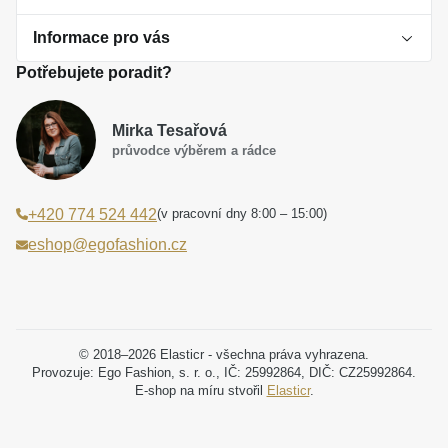
Informace pro vás
O perlách
Potřebujete poradit?
Jak vybrat perlový šperk
Doprava a platba Česká republika
Dárková inspirace
Mirka Tesařová
Obchodní podmínky
průvodce výběrem a rádce
Smaltované a korálkové šperky jako trend
Reklamační řád
(v pracovní dny 8:00 – 15:00)
+420 774 524 442
Laboratorní diamanty jsou budoucnost
Poučení o právu na odstoupení od smlouvy
eshop@egofashion.cz
Jak správně pečovat o šperky
Souhlas se zpracováním osobních údajů
Cookies a podmínky používání
Podmínky slev a akčních nabídek
© 2018–2026 Elasticr - všechna práva vyhrazena.
Provozuje: Ego Fashion, s. r. o., IČ: 25992864, DIČ: CZ25992864.
E-shop na míru stvořil
Elasticr
.
Projekt registrace ochranné známky