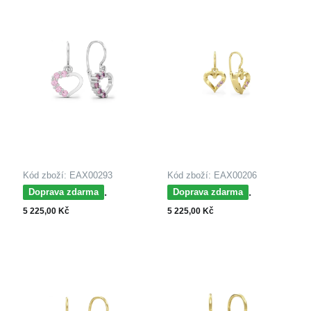
Kód zboží: EAX00293
Kód zboží: EAX00206
MOISS dětské
MOISS dětské
Doprava zdarma
Doprava zdarma
náušnice z bílého zlata
náušnice ze žlutého
5 225,00 Kč
5 225,00 Kč
SRDCE
zlata