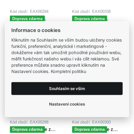
Kód zboží: EAX00294
Kód zboží: EAX00338
MOISS dětské
MOISS dětské
Doprava zdarma
Doprava zdarma
náušnice z bílého zlata
náušnice z bílého zlata
4 935,00 Kč
4 935,00 Kč
Informace o cookies
SRDCE
SRDCE
Kliknutím na Souhlasím se vším budou uloženy cookies
funkční, preferenční, analytické i marketingové -
dokážeme vám tak umožnit pohodlné používání webu,
měřit funkčnost našeho webu i vás cílit reklamou. Své
preference můžete snadno upravit kliknutím na
Nastavení cookies. Kompletní politiku
Souhlasím se vším
Nastavení cookies
Kód zboží: EAX00298
Kód zboží: EAX00300
MOISS náušnice z
MOISS náušnice z
Doprava zdarma
Doprava zdarma