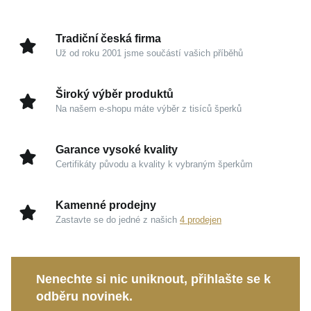
Barva
růžová, žlutá
pečlivě navržen tak, aby tvořil krásnou hmatatelnou
Symbolika
Srdce
vzpomínku, která bude vaší rodině přinášet
Tradiční česká firma
Úprava
Lesk
každodenní úsměv.
Už od roku 2001 jsme součástí vašich příběhů
Hmotnost
1,05 g
Kouzlo v detailech
Široký výběr produktů
Na našem e-shopu máte výběr z tisíců šperků
Žluté zlato 585/1000:
Nadčasový drahý kov s
vysokým leskem, který šperku propůjčuje trvalou
Garance vysoké kvality
hodnotu a prémiový vzhled.
Certifikáty původu a kvality k vybraným šperkům
Jiskřivé zirkony:
Hravá barevná kombinace
růžových a žlutých kamenů odráží světlo a dodává
Kamenné prodejny
náušnicím živost.
Zastavte se do jedné z našich
4 prodejen
Visací tvar (14 x 6 mm):
Působí mimořádně
jemně, nezaměnitelně a přirozeně kopíruje každý
drobný pohyb.
Nenechte si nic uniknout, přihlašte se k
Zapínání na brizuru:
Tradiční mechanismus, který
odběru novinek.
nabízí bezkonkurenční pohodlí a spolehlivě sedí