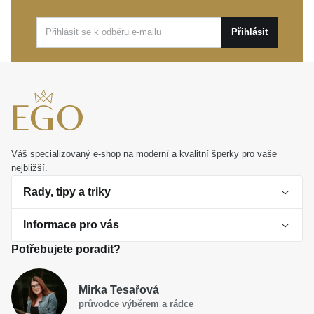
na svém místě během celého dne.
Přihlásit
Tyto půvabné náušnice z kolekce Kids představují
ideální volbu pro první šperk nebo úžasný dárek k
narozeninám. Stanou se milou součástí
bezstarostných dětských let, kterou si zamilujete vy i
obdarovaná.
Váš specializovaný e-shop na moderní a kvalitní šperky pro vaše
nejbližší.
Rady, tipy a triky
Informace pro vás
O perlách
Potřebujete poradit?
Jak vybrat perlový šperk
Doprava a platba Česká republika
Dárková inspirace
Mirka Tesařová
Obchodní podmínky
průvodce výběrem a rádce