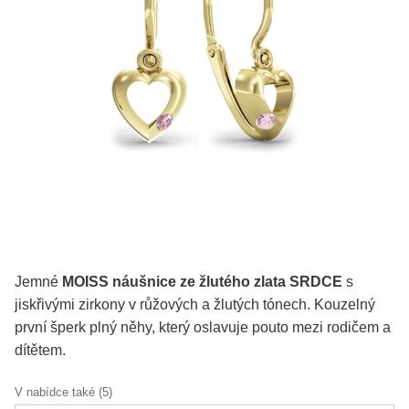
KOLEKCE
VŠE
O NÁS
BLOG
Vyberte region
Česko
Slovensko
Jemné
MOISS náušnice ze žlutého zlata SRDCE
s
jiskřivými zirkony v růžových a žlutých tónech. Kouzelný
první šperk plný něhy, který oslavuje pouto mezi rodičem a
dítětem.
V nabídce také (5)