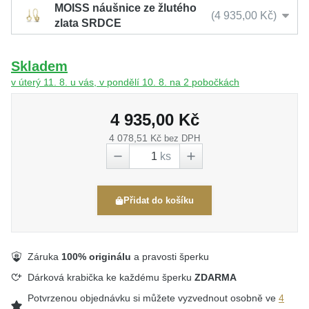
MOISS náušnice ze žlutého
4 935,00 Kč
zlata SRDCE
Skladem
v úterý 11. 8. u vás, v pondělí 10. 8. na 2 pobočkách
4 935,00 Kč
4 078,51 Kč
bez DPH
ks
Přidat do košíku
Záruka
100% originálu
a pravosti šperku
Dárková krabička ke každému šperku
ZDARMA
Potvrzenou objednávku si můžete vyzvednout osobně ve
4