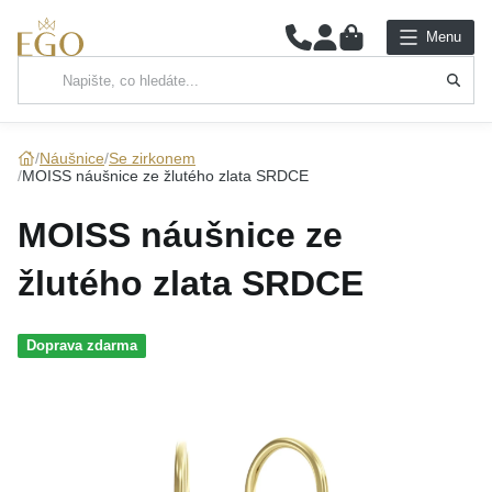
0
Menu
Hlavní kategorie
NÁHRDELNÍKY
Náušnice
Se zirkonem
MOISS náušnice ze žlutého zlata SRDCE
PŘÍVĚSKY
MOISS náušnice ze
ŘETÍZKY
žlutého zlata SRDCE
NÁRAMKY
Doprava zdarma
PRSTENY
NÁUŠNICE
SADY