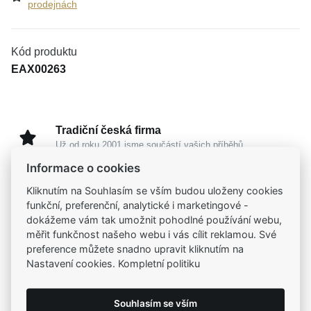
prodejnách
Kód produktu
EAX00263
Tradiční česká firma
Už od roku 2001 jsme součástí vašich příběhů
Informace o cookies
Široký výběr produktů
Kliknutím na Souhlasím se vším budou uloženy cookies
Na našem e-shopu máte výběr z tisíců šperků
funkční, preferenční, analytické i marketingové -
dokážeme vám tak umožnit pohodlné používání webu,
měřit funkčnost našeho webu i vás cílit reklamou. Své
Garance vysoké kvality
preference můžete snadno upravit kliknutím na
Certifikáty původu a kvality k vybraným šperkům
Nastavení cookies. Kompletní politiku
Kamenné prodejny
Souhlasím se vším