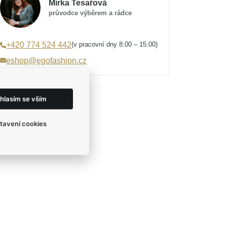
Mirka Tesařová
průvodce výběrem a rádce
(v pracovní dny 8:00 – 15:00)
+420 774 524 442
eshop@egofashion.cz
hlasím se vším
tavení cookies