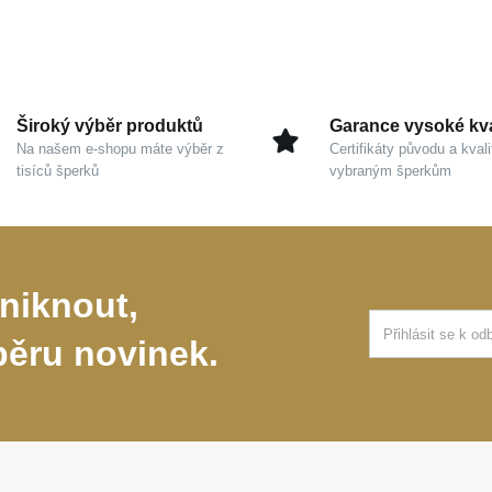
Široký výběr produktů
Garance vysoké kva
Na našem e-shopu máte výběr z
Certifikáty původu a kvali
tisíců šperků
vybraným šperkům
niknout,
běru novinek.