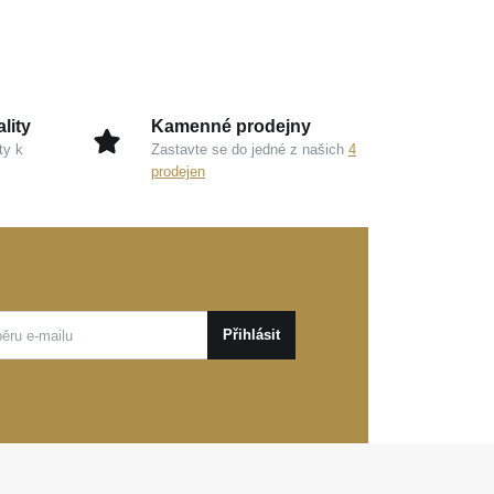
lity
Kamenné prodejny
ty k
Zastavte se do jedné z našich
4
prodejen
Přihlásit