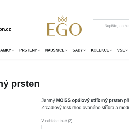
on.cz
RAMKY
PRSTENY
NÁUŠNICE
SADY
KOLEKCE
VŠE
ný prsten
Jemný
MOISS opálový stříbrný prsten
při
Zrcadlový lesk rhodiovaného stříbra a mod
V nabídce také (2)