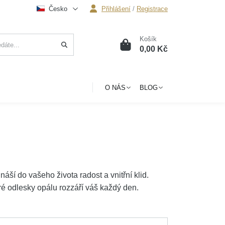
Česko
Přihlášení
/
Registrace
Košík
0
0,00 Kč
O NÁS
BLOG
náší do vašeho života radost a vnitřní klid.
ré odlesky opálu rozzáří váš každý den.