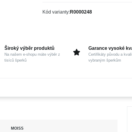
Kód varianty
R0000248
Široký výběr produktů
Garance vysoké kva
Na našem e-shopu máte výběr z
Certifikáty původu a kvali
tisíců šperků
vybraným šperkům
MOISS