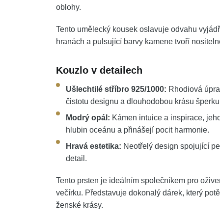
oblohy.
Tento umělecký kousek oslavuje odvahu vyjádřit
hranách a pulsující barvy kamene tvoří nositeln
Kouzlo v detailech
Ušlechtilé stříbro 925/1000:
Rhodiová úprav
čistotu designu a dlouhodobou krásu šperku
Modrý opál:
Kámen intuice a inspirace, jeho
hlubin oceánu a přinášejí pocit harmonie.
Hravá estetika:
Neotřelý design spojující pe
detail.
Tento prsten je ideálním společníkem pro ožive
večírku. Představuje dokonalý dárek, který pot
ženské krásy.