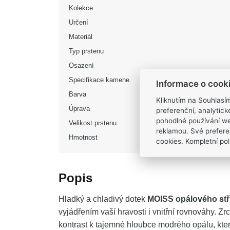
Kolekce
Určení
Materiál
Typ prstenu
Osazení
Specifikace kamene
Informace o cook
Barva
Kliknutím na Souhlasí
Úprava
preferenční, analytic
pohodlné používání we
Velikost prstenu
reklamou. Své prefere
Hmotnost
cookies. Kompletní poli
Popis
Hladký a chladivý dotek
MOISS opálového stř
vyjádřením vaší hravosti i vnitřní rovnováhy. Z
kontrast k tajemné hloubce modrého opálu, kter