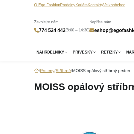
O Ego Fashion
Prodejny
Kariéra
Kontakty
Velkoobchod
Zavolejte nám
Napište nám
(8:00 – 14:30)
774 524 442
eshop@egofashi
NÁHRDELNÍKY
PŘÍVĚSKY
ŘETÍZKY
NÁ
Prsteny
Stříbrné
MOISS opálový stříbrný prsten
MOISS opálový stříbr