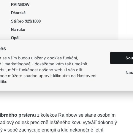
RAINBOW
Dámské
Stříbro 925/1000
Na ruku
Opál
Opál
ies
modrá, stříbrná
Sou
m se vším budou uloženy cookies funkční,
Lesk, Rhodium
ké i marketingové - dokážeme vám tak umožnit
bu, měřit funkčnost našeho webu i vás cílit
53
Nas
nce můžete snadno upravit kliknutím na Nastavení
4,45 g
tiku
íbrného prstenu
z kolekce Rainbow se stane osobním
rcadlový odlesk precizně leštěného kovu vytváří dokonalý
ý v sobě zachycuje energii a klid nekonečné letní