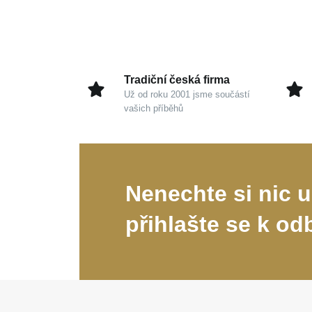
Tradiční česká firma
Už od roku 2001 jsme součástí
vašich příběhů
Nenechte si nic u
přihlašte se k od