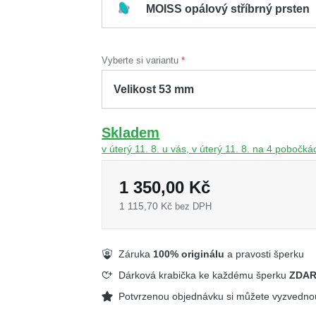
MOISS opálový stříbrný prsten
Vyberte si variantu
Skladem
v úterý 11. 8. u vás, v úterý 11. 8. na 4 pobočká
1 350,00 Kč
1 115,70 Kč
bez DPH
Záruka
100% originálu
a pravosti šperku
Dárková krabička ke každému šperku
ZDA
Potvrzenou objednávku si můžete vyzvedn