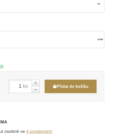
ch
ks
Přidat do košíku
RMA
out osobně ve
4 prodejnách