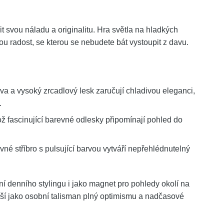
 svou náladu a originalitu. Hra světla na hladkých
ou radost, se kterou se nebudete bát vystoupit z davu.
a a vysoký zrcadlový lesk zaručují chladivou eleganci,
.
ž fascinující barevné odlesky připomínají pohled do
vné stříbro s pulsující barvou vytváří nepřehlédnutelný
ní denního stylingu i jako magnet pro pohledy okolí na
ěší jako osobní talisman plný optimismu a nadčasové