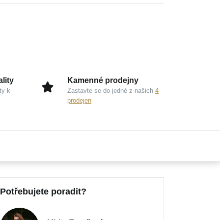
lity
Kamenné prodejny
ty k
Zastavte se do jedné z našich
4
prodejen
Potřebujete poradit?