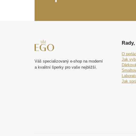
Rady, 
O perlá
Jak vyb
Váš specializovaný e-shop na moderní
Dárková
a kvalitní šperky pro vaše nejbližší.
Smaltov
Laborat
Jak spr