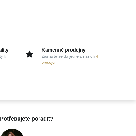
lity
Kamenné prodejny
ty k
Zastavte se do jedné z našich
4
prodejen
Potřebujete poradit?