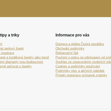
tipy a triky
Informace pro vás
ch
Doprava a platba Česká republika
rat perlový šperk
Obchodní podmínky
 inspirace
Reklamační řád
ané a korálkové šperky jako trend
Poučení o právu na odstoupení od sm
orní diamanty jsou budoucnost
Souhlas se zpracováním osobních úda
ávně pečovat o šperky
Cookies a podmínky používání
Podmínky slev a akčních nabídek
Projekt registrace ochranné známky