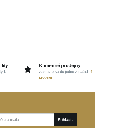
lity
Kamenné prodejny
ty k
Zastavte se do jedné z našich
4
prodejen
Přihlásit