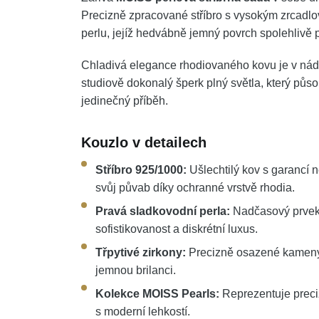
Precizně zpracované stříbro s vysokým zrcadlo
perlu, jejíž hedvábně jemný povrch spolehlivě p
Chladivá elegance rhodiovaného kovu je v nádh
studiově dokonalý šperk plný světla, který půs
jedinečný příběh.
Kouzlo v detailech
Stříbro 925/1000:
Ušlechtilý kov s garancí n
svůj půvab díky ochranné vrstvě rhodia.
Pravá sladkovodní perla:
Nadčasový prvek
sofistikovanost a diskrétní luxus.
Třpytivé zirkony:
Precizně osazené kameny od
jemnou brilanci.
Kolekce MOISS Pearls:
Reprezentuje preciz
s moderní lehkostí.