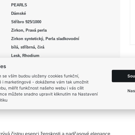
PEARLS
Dámské
Stříbro 925/1000
Zirkon, Pravá perla
Zirkon syntetický, Perla sladkovodní
bílá, stříbrná, čirá
Lesk, Rhodium
2,35 g
ies
7 mm
Sou
m se vším budou uloženy cookies funkční,
9 mm
ké i marketingové - dokážeme vám tak umožnit
bu, měřit funkčnost našeho webu i vás cílit
7 mm
Nas
nce můžete snadno upravit kliknutím na Nastavení
16 mm
tiku
rývá čistou esenci ženskosti a nadčasové elegance.