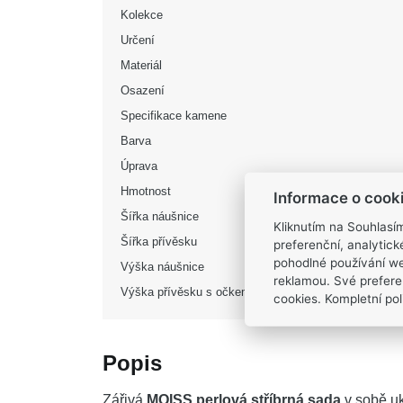
Kolekce
Určení
Materiál
Osazení
Specifikace kamene
Barva
Úprava
Hmotnost
Informace o cook
Šířka náušnice
Kliknutím na Souhlasí
Šířka přívěsku
preferenční, analytic
pohodlné používání we
Výška náušnice
reklamou. Své prefere
Výška přívěsku s očkem
cookies. Kompletní poli
Popis
Zářivá
MOISS perlová stříbrná sada
v sobě uk