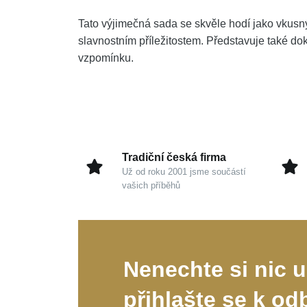
Tato výjimečná sada se skvěle hodí jako vkus
slavnostním příležitostem. Představuje také do
vzpomínku.
Tradiční česká firma
Už od roku 2001 jsme součástí
vašich příběhů
Nenechte si nic u
přihlašte se k od