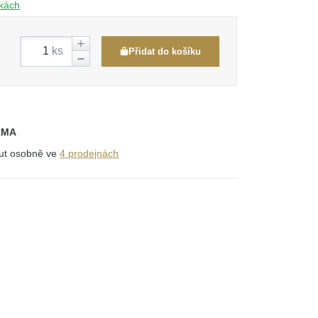
čkách
ks
Přidat do košíku
RMA
out osobně ve
4 prodejnách