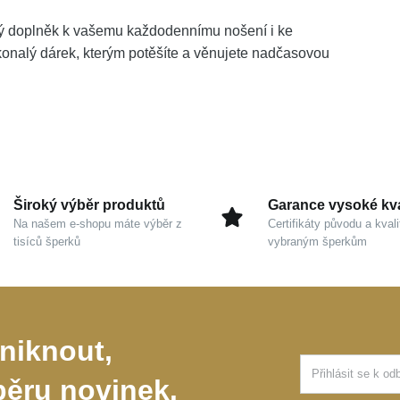
ný doplněk k vašemu každodennímu nošení i ke
konalý dárek, kterým potěšíte a věnujete nadčasovou
Široký výběr produktů
Garance vysoké kva
Na našem e-shopu máte výběr z
Certifikáty původu a kvali
tisíců šperků
vybraným šperkům
niknout,
běru novinek.