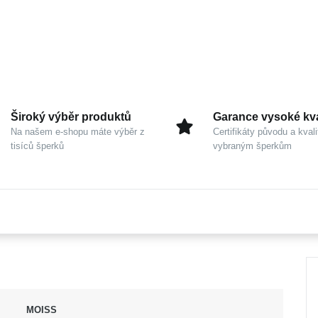
Široký výběr produktů
Garance vysoké kva
Na našem e-shopu máte výběr z
Certifikáty původu a kvali
tisíců šperků
vybraným šperkům
MOISS