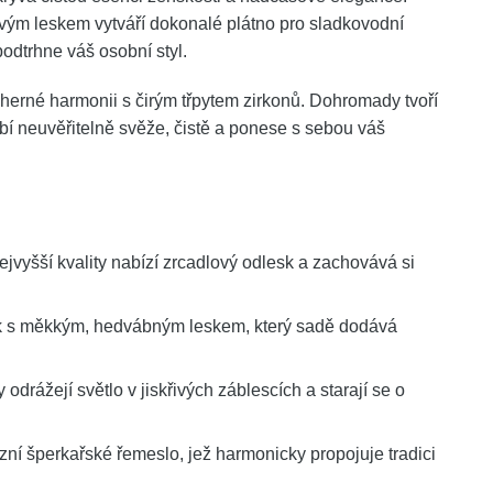
vým leskem vytváří dokonalé plátno pro sladkovodní
odtrhne váš osobní styl.
erné harmonii s čirým třpytem zirkonů. Dohromady tvoří
obí neuvěřitelně svěže, čistě a ponese s sebou váš
ejvyšší kvality nabízí zrcadlový odlesk a zachovává si
 s měkkým, hedvábným leskem, který sadě dodává
rážejí světlo v jiskřivých záblescích a starají se o
ní šperkařské řemeslo, jež harmonicky propojuje tradici