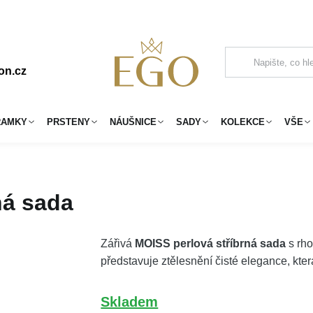
on.cz
RAMKY
PRSTENY
NÁUŠNICE
SADY
KOLEKCE
VŠE
ná sada
Zářivá
MOISS perlová stříbrná sada
s rho
představuje ztělesnění čisté elegance, kte
Skladem