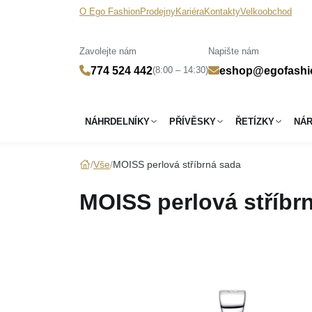
O Ego Fashion
Prodejny
Kariéra
Kontakty
Velkoobchod
Zavolejte nám
Napište nám
(8:00 – 14:30)
774 524 442
eshop@egofashi
NÁHRDELNÍKY
PŘÍVĚSKY
ŘETÍZKY
NÁ
Vše
MOISS perlová stříbrná sada
MOISS perlová stříbr