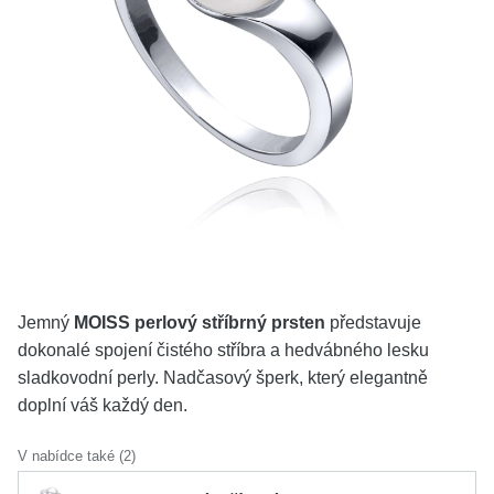
KOLEKCE
VŠE
O NÁS
BLOG
Vyberte region
Česko
Slovensko
Jemný
MOISS perlový stříbrný prsten
představuje
dokonalé spojení čistého stříbra a hedvábného lesku
sladkovodní perly. Nadčasový šperk, který elegantně
doplní váš každý den.
V nabídce také (2)