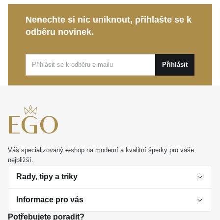
Nenechte si nic uniknout, přihlašte se k
Tento
MOISS perlový stříbrný prsten
je mimořádně
odběru novinek.
pohodlný a stane se vaším vyhledávaným doplňkem
pro denní nošení i slavnostnější okamžiky.
Představuje také promyšlený dárek, který spolehlivě
Přihlásit
potěší a uchová si svou trvalou hodnotu.
Váš specializovaný e-shop na moderní a kvalitní šperky pro vaše
nejbližší.
Rady, tipy a triky
Informace pro vás
O perlách
Potřebujete poradit?