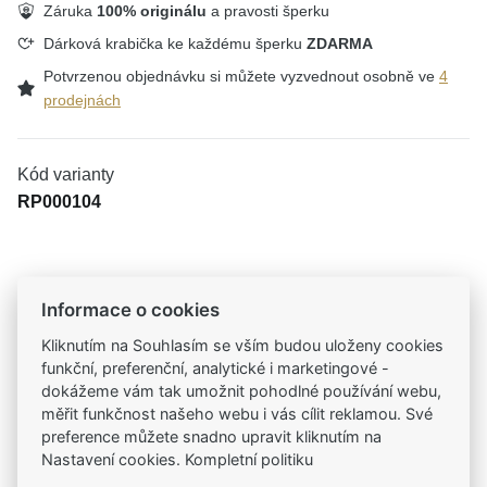
Záruka
100% originálu
a pravosti šperku
Dárková krabička ke každému šperku
ZDARMA
Potvrzenou objednávku si můžete vyzvednout osobně ve
4
prodejnách
Kód varianty
RP000104
Tradiční česká firma
Informace o cookies
Už od roku 2001 jsme součástí vašich příběhů
Kliknutím na Souhlasím se vším budou uloženy cookies
funkční, preferenční, analytické i marketingové -
Široký výběr produktů
dokážeme vám tak umožnit pohodlné používání webu,
Na našem e-shopu máte výběr z tisíců šperků
měřit funkčnost našeho webu i vás cílit reklamou. Své
preference můžete snadno upravit kliknutím na
Nastavení cookies. Kompletní politiku
Garance vysoké kvality