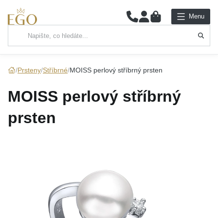
0
Menu
Hlavní kategorie
NÁHRDELNÍKY
Prsteny
Stříbrné
MOISS perlový stříbrný prsten
PŘÍVĚSKY
MOISS perlový stříbrný
ŘETÍZKY
prsten
NÁRAMKY
PRSTENY
NÁUŠNICE
SADY