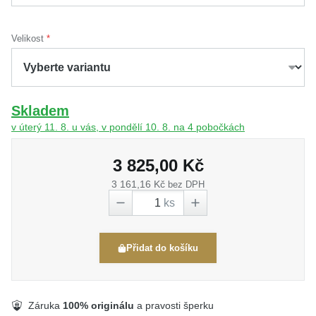
Velikost
Skladem
v úterý 11. 8. u vás, v pondělí 10. 8. na 4 pobočkách
3 825,00 Kč
3 161,16 Kč
bez DPH
ks
Přidat do košíku
Záruka
100% originálu
a pravosti šperku