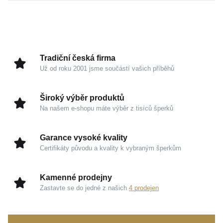
precizní zpracování a vizuální lehkost prémiových
materiálů. Výjimečně ladí s jakýmkoli osobním stylem,
ať už vás čeká běžný den v práci, nebo slavnostní
událost.
Tradiční česká firma
Už od roku 2001 jsme součástí vašich příběhů
Kouzlo v detailech
Bílé zlato 585/1000:
Ušlechtilý materiál garantuje
Široký výběr produktů
trvalou hodnotu, bezchybný vzhled a naprostou
Na našem e-shopu máte výběr z tisíců šperků
spolehlivost při nošení.
Zářivý lesk:
Precizní povrchová úprava zachytává
Garance vysoké kvality
a láme světlo, čímž propůjčuje šperku moderní a
Certifikáty původu a kvality k vybraným šperkům
čistou auru.
Čisté linie:
Harmonický a nadčasový tvar zaručuje
Kamenné prodejny
absolutní komfort a dává naplno vyniknout vaší
Zastavte se do jedné z našich
4 prodejen
ženskosti.
Věnujte šperk, který nese skutečnou emoci a zachová