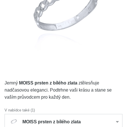
KOLEKCE
VŠE
O NÁS
BLOG
Vyberte region
Česko
Slovensko
Jemný
MOISS prsten z bílého zlata
ztělesňuje
nadčasovou eleganci. Podtrhne vaši krásu a stane se
vaším průvodcem pro každý den.
V nabídce také (1)
MOISS prsten z bílého zlata