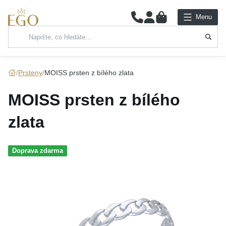
0
Menu
Hlavní kategorie
NÁHRDELNÍKY
Prsteny
MOISS prsten z bílého zlata
PŘÍVĚSKY
MOISS prsten z bílého
ŘETÍZKY
zlata
NÁRAMKY
Doprava zdarma
PRSTENY
NÁUŠNICE
SADY