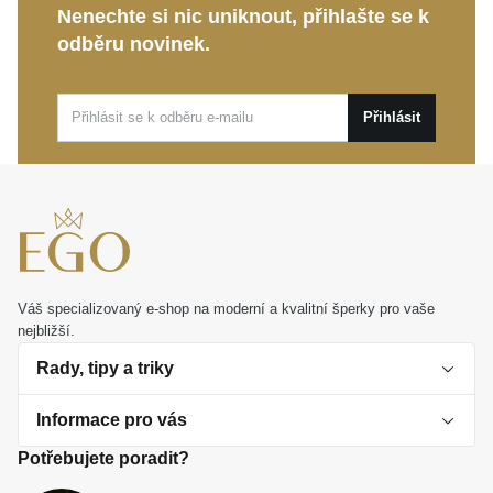
Nenechte si nic uniknout, přihlašte se k
si svůj půvab po celé generace. Elegantní
MOISS
odběru novinek.
prsten z bílého zlata
je symbolem
nezapomenutelných momentů, který si zaručeně
zamilujete vy i vaši blízcí.
Přihlásit
Váš specializovaný e-shop na moderní a kvalitní šperky pro vaše
nejbližší.
Rady, tipy a triky
Informace pro vás
O perlách
Potřebujete poradit?
Jak vybrat perlový šperk
Doprava a platba Česká republika