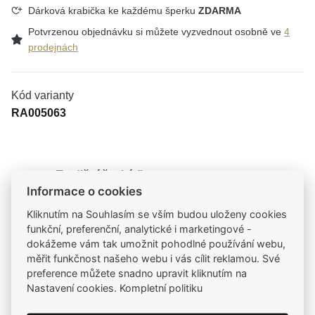
Dárková krabička ke každému šperku
ZDARMA
Potvrzenou objednávku si můžete vyzvednout osobně ve
4
prodejnách
Kód varianty
RA005063
Tradiční česká firma
Informace o cookies
Už od roku 2001 jsme součástí vašich příběhů
Kliknutím na Souhlasím se vším budou uloženy cookies
funkční, preferenční, analytické i marketingové -
Široký výběr produktů
dokážeme vám tak umožnit pohodlné používání webu,
Na našem e-shopu máte výběr z tisíců šperků
měřit funkčnost našeho webu i vás cílit reklamou. Své
preference můžete snadno upravit kliknutím na
Garance vysoké kvality
Nastavení cookies. Kompletní politiku
Certifikáty původu a kvality k vybraným šperkům