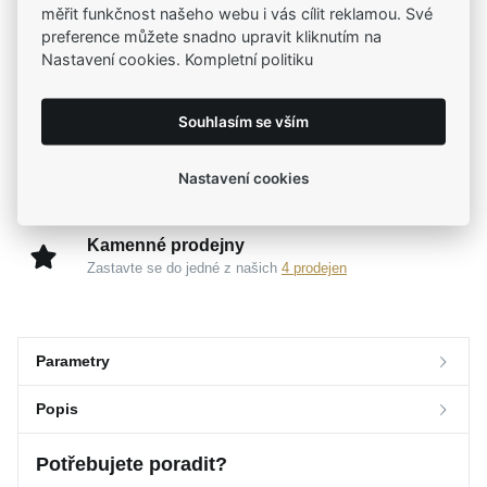
Už od roku 2001 jsme součástí vašich příběhů
měřit funkčnost našeho webu i vás cílit reklamou. Své
preference můžete snadno upravit kliknutím na
Nastavení cookies. Kompletní politiku
Široký výběr produktů
Na našem e-shopu máte výběr z tisíců šperků
Souhlasím se vším
Garance vysoké kvality
Nastavení cookies
Certifikáty původu a kvality k vybraným šperkům
Kamenné prodejny
Zastavte se do jedné z našich
4 prodejen
Parametry
Popis
Parametry a specifikace
Potřebujete poradit?
Značka
Popis
MOISS