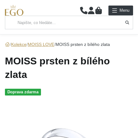
0
Menu
Hlavní kategorie
NÁHRDELNÍKY
Kolekce
MOISS LOVE
MOISS prsten z bílého zlata
PŘÍVĚSKY
MOISS prsten z bílého
ŘETÍZKY
zlata
NÁRAMKY
Doprava zdarma
PRSTENY
NÁUŠNICE
SADY