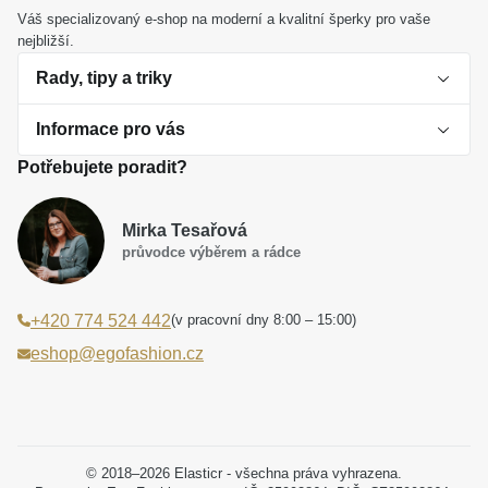
Váš specializovaný e-shop na moderní a kvalitní šperky pro vaše
nejbližší.
Rady, tipy a triky
Informace pro vás
O perlách
Potřebujete poradit?
Jak vybrat perlový šperk
Doprava a platba Česká republika
Dárková inspirace
Mirka Tesařová
Obchodní podmínky
průvodce výběrem a rádce
Smaltované a korálkové šperky jako trend
Reklamační řád
(v pracovní dny 8:00 – 15:00)
+420 774 524 442
Laboratorní diamanty jsou budoucnost
Poučení o právu na odstoupení od smlouvy
eshop@egofashion.cz
Jak správně pečovat o šperky
Souhlas se zpracováním osobních údajů
Cookies a podmínky používání
Podmínky slev a akčních nabídek
© 2018–2026 Elasticr - všechna práva vyhrazena.