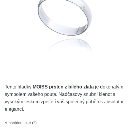
KOLEKCE
VŠE
O NÁS
BLOG
Vyberte region
Česko
Slovensko
Tento hladký
MOISS prsten z bílého zlata
je dokonalým
symbolem vašeho pouta. Nadčasový snubní klenot s
vysokým leskem zpečetí váš společný příběh s absolutní
elegancí.
V nabídce také (2)