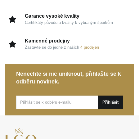
Bílé zlato 585/1000:
Zrcadlově čistý a vysoce
Garance vysoké kvality
leštěný kov, který dodává šperku nadčasovou
Certifikáty původu a kvality k vybraným šperkům
eleganci a zachovává si svůj dokonalý vzhled.
Přírodní diamant:
Matematicky přesná symetrie
Kamenné prodejny
brusu propůjčuje kameni neochvějnou brilanci a
Zastavte se do jedné z našich
4 prodejen
činí z něj pravý symbol věčnosti.
Ušlechtilý ametyst:
Hluboký fialový tón vnáší do
designu sofistikovaný kontrast a zrcadlí pocit
Nenechte si nic uniknout, přihlašte se k
dokonalé harmonie.
odběru novinek.
Promyšlený design:
Precizní zpracování zajišťuje
absolutní pohodlí, aby se šperk stal vaší
Přihlásit
neoddělitelnou součástí po celý život.
Tento
prsten z bílého zlata s ametystem a
diamantem
představuje víc než jen krásný doplněk,
je to hmatatelná investice do rodinného dědictví.