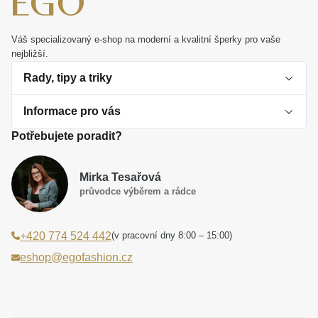
Promění váš významný slib ve vzpomínku, která vás
bude s lehkostí a elegancí provázet každým dnem.
Váš specializovaný e-shop na moderní a kvalitní šperky pro vaše
nejbližší.
Rady, tipy a triky
Informace pro vás
O perlách
Potřebujete poradit?
Jak vybrat perlový šperk
Doprava a platba Česká republika
Dárková inspirace
Mirka Tesařová
Obchodní podmínky
průvodce výběrem a rádce
Smaltované a korálkové šperky jako trend
Reklamační řád
(v pracovní dny 8:00 – 15:00)
+420 774 524 442
Laboratorní diamanty jsou budoucnost
Poučení o právu na odstoupení od smlouvy
eshop@egofashion.cz
Jak správně pečovat o šperky
Souhlas se zpracováním osobních údajů
Cookies a podmínky používání