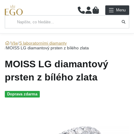
0
Menu
Hlavní kategorie
NÁHRDELNÍKY
Vše
S laboratorními diamanty
MOISS LG diamantový prsten z bílého zlata
PŘÍVĚSKY
MOISS LG diamantový
ŘETÍZKY
prsten z bílého zlata
NÁRAMKY
Doprava zdarma
PRSTENY
NÁUŠNICE
SADY