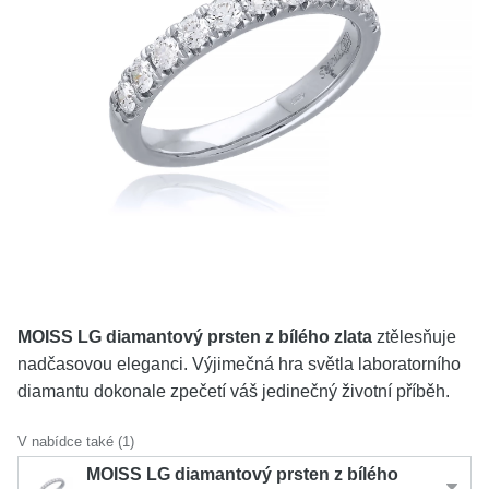
KOLEKCE
VŠE
O NÁS
BLOG
Vyberte region
Česko
Slovensko
MOISS LG diamantový prsten z bílého zlata
ztělesňuje
nadčasovou eleganci. Výjimečná hra světla laboratorního
diamantu dokonale zpečetí váš jedinečný životní příběh.
V nabídce také (1)
MOISS LG diamantový prsten z bílého