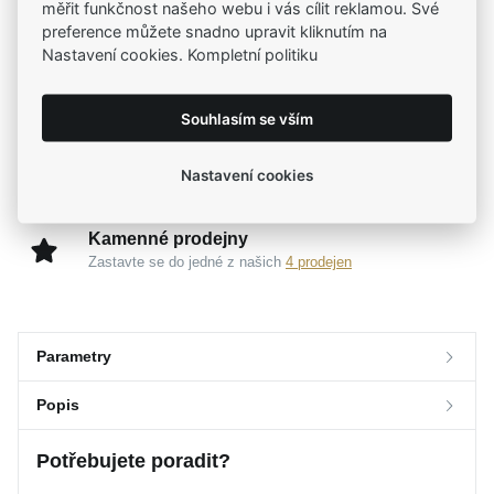
měřit funkčnost našeho webu i vás cílit reklamou. Své
preference můžete snadno upravit kliknutím na
Nastavení cookies. Kompletní politiku
Široký výběr produktů
Na našem e-shopu máte výběr z tisíců šperků
Souhlasím se vším
Garance vysoké kvality
Certifikáty původu a kvality k vybraným šperkům
Nastavení cookies
Kamenné prodejny
Zastavte se do jedné z našich
4 prodejen
Parametry
Popis
Parametry a specifikace
Potřebujete poradit?
Značka
Popis
MOISS
Kolekce
LG DIAMOND