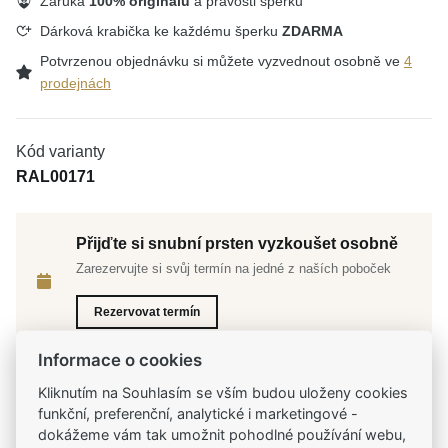
Záruka
100% originálu
a pravosti šperku
Dárková krabička ke každému šperku
ZDARMA
Potvrzenou objednávku si můžete vyzvednout osobně ve
4
prodejnách
Kód varianty
RAL00171
Přijďte si snubní prsten vyzkoušet osobně
Zarezervujte si svůj termín na jedné z naších poboček
Rezervovat termín
Informace o cookies
Kliknutím na Souhlasím se vším budou uloženy cookies
funkční, preferenční, analytické i marketingové -
Tradiční česká firma
dokážeme vám tak umožnit pohodlné používání webu,
Už od roku 2001 jsme součástí vašich příběhů