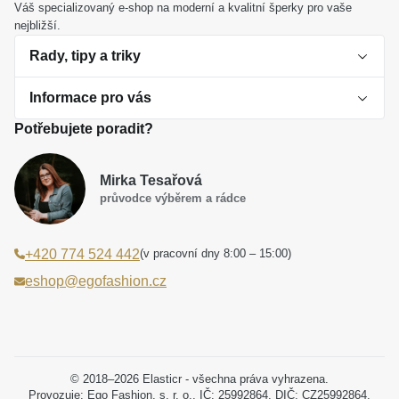
Váš specializovaný e-shop na moderní a kvalitní šperky pro vaše
nejbližší.
Rady, tipy a triky
Informace pro vás
O perlách
Potřebujete poradit?
Jak vybrat perlový šperk
Doprava a platba Česká republika
Dárková inspirace
Mirka Tesařová
Obchodní podmínky
průvodce výběrem a rádce
Smaltované a korálkové šperky jako trend
Reklamační řád
(v pracovní dny 8:00 – 15:00)
+420 774 524 442
Laboratorní diamanty jsou budoucnost
Poučení o právu na odstoupení od smlouvy
eshop@egofashion.cz
Jak správně pečovat o šperky
Souhlas se zpracováním osobních údajů
Cookies a podmínky používání
Podmínky slev a akčních nabídek
© 2018–2026 Elasticr - všechna práva vyhrazena.
Provozuje: Ego Fashion, s. r. o., IČ: 25992864, DIČ: CZ25992864.