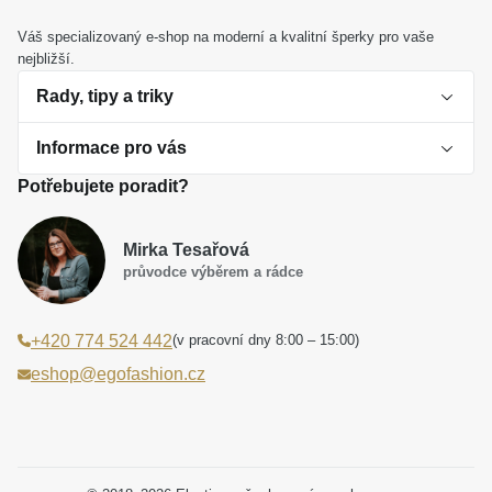
Váš specializovaný e-shop na moderní a kvalitní šperky pro vaše
nejbližší.
Rady, tipy a triky
Informace pro vás
O perlách
Potřebujete poradit?
Jak vybrat perlový šperk
Doprava a platba Česká republika
Dárková inspirace
Mirka Tesařová
Obchodní podmínky
průvodce výběrem a rádce
Smaltované a korálkové šperky jako trend
Reklamační řád
(v pracovní dny 8:00 – 15:00)
+420 774 524 442
Laboratorní diamanty jsou budoucnost
Poučení o právu na odstoupení od smlouvy
eshop@egofashion.cz
Jak správně pečovat o šperky
Souhlas se zpracováním osobních údajů
Cookies a podmínky používání
Podmínky slev a akčních nabídek