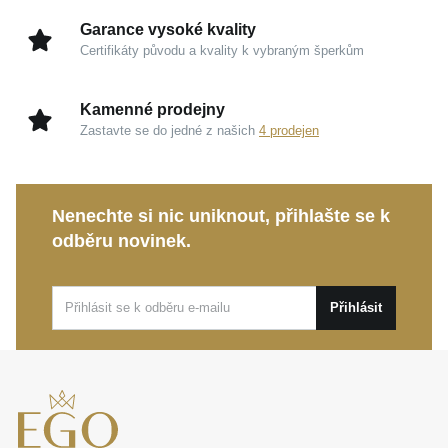
trvale zachová svůj jas, s plným respektem k
Garance vysoké kvality
udržitelné eleganci.
Certifikáty původu a kvality k vybraným šperkům
Bílé zlato 585/1000:
Zrcadlově čistý základ s
vysokým leskem tvoří chladně elegantní rámeček,
Kamenné prodejny
jenž dává naplno vyniknout čiré kráse kamene.
Zastavte se do jedné z našich
4 prodejen
Dokonalá ergonomie:
Ve velikosti 52 je šperk
navržen tak, aby na ženské ruce působil
mimořádně lehce a stal se přirozenou součástí
Nenechte si nic uniknout, přihlašte se k
vašeho osobitého stylu.
odběru novinek.
Tento výjimečný šperk je stvořen pro jeden z
nejdůležitějších životních kroků a oslavu vašeho
Přihlásit
pouta. Váš nový
MOISS LG diamantový prsten z
bílého zlata
se stane osobním talismanem, který vás
bude s noblesou provázet každým dnem.