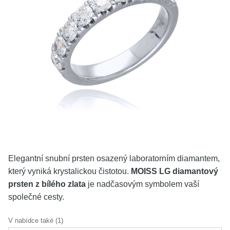
KOLEKCE
VŠE
O NÁS
BLOG
Vyberte region
Česko
Slovensko
Elegantní snubní prsten osazený laboratorním diamantem,
který vyniká krystalickou čistotou.
MOISS LG diamantový
prsten z bílého zlata
je nadčasovým symbolem vaší
společné cesty.
V nabídce také (1)