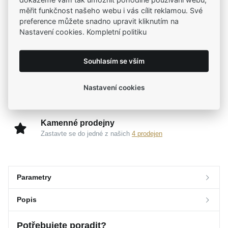
Tradiční česká firma
měřit funkčnost našeho webu i vás cílit reklamou. Své
Už od roku 2001 jsme součástí vašich příběhů
preference můžete snadno upravit kliknutím na
Nastavení cookies. Kompletní politiku
Široký výběr produktů
Na našem e-shopu máte výběr z tisíců šperků
Souhlasím se vším
Garance vysoké kvality
Nastavení cookies
Certifikáty původu a kvality k vybraným šperkům
Kamenné prodejny
Zastavte se do jedné z našich
4 prodejen
Parametry
Popis
Parametry a specifikace
Potřebujete poradit?
Značka
Popis
MOISS