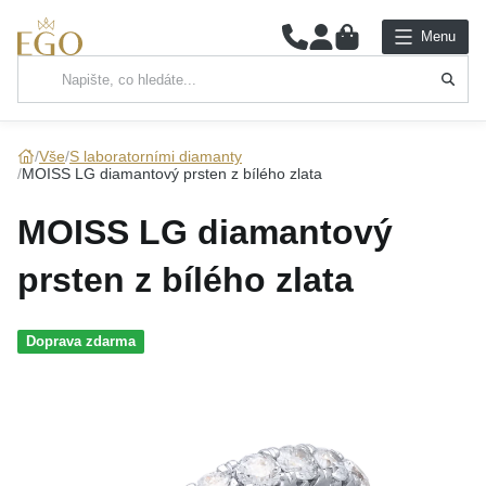
0
Menu
Hlavní kategorie
NÁHRDELNÍKY
Vše
S laboratorními diamanty
MOISS LG diamantový prsten z bílého zlata
PŘÍVĚSKY
MOISS LG diamantový
ŘETÍZKY
prsten z bílého zlata
NÁRAMKY
Doprava zdarma
PRSTENY
NÁUŠNICE
SADY