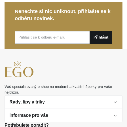
intenzivně láme světlo a dodává prstenu vysoce
Nenechte si nic uniknout, přihlašte se k
luxusní charakter.
odběru novinek.
Velikost 55:
Pečlivě zpracovaný rozměr, který
splyne s vaší rukou a zaručí komfort při
Přihlásit
každodenním nošení.
Tento výjimečný
prsten MOISS
je dokonalým
vyjádřením vašich emocí i vytříbeného stylu.
Představuje ideální dárek k výjimečným událostem,
ale i nádhernou odměnu, která vás bude těšit a zdobit
každý den.
Váš specializovaný e-shop na moderní a kvalitní šperky pro vaše
nejbližší.
Rady, tipy a triky
Informace pro vás
O perlách
Potřebujete poradit?