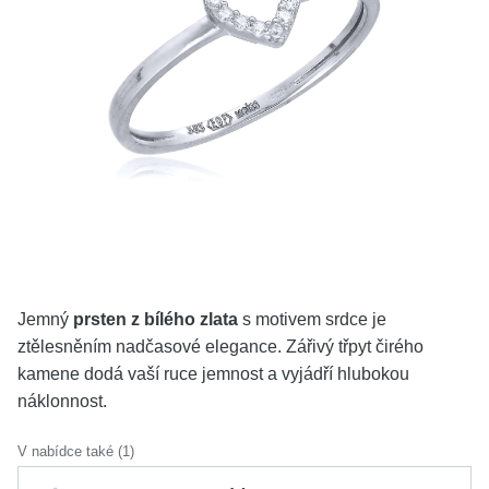
KOLEKCE
VŠE
O NÁS
BLOG
Vyberte region
Česko
Slovensko
Jemný
prsten z bílého zlata
s motivem srdce je
ztělesněním nadčasové elegance. Zářivý třpyt čirého
kamene dodá vaší ruce jemnost a vyjádří hlubokou
náklonnost.
V nabídce také (1)