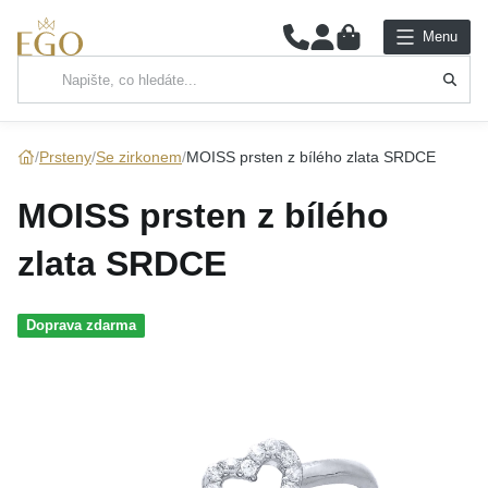
0
Menu
Hlavní kategorie
NÁHRDELNÍKY
Prsteny
Se zirkonem
MOISS prsten z bílého zlata SRDCE
PŘÍVĚSKY
MOISS prsten z bílého
ŘETÍZKY
zlata SRDCE
NÁRAMKY
Doprava zdarma
PRSTENY
NÁUŠNICE
SADY