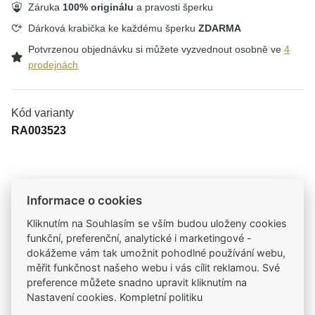
Záruka
100% originálu
a pravosti šperku
Dárková krabička ke každému šperku
ZDARMA
Potvrzenou objednávku si můžete vyzvednout osobně ve
4
prodejnách
Kód varianty
RA003523
Tradiční česká firma
Informace o cookies
Už od roku 2001 jsme součástí vašich příběhů
Kliknutím na Souhlasím se vším budou uloženy cookies
funkční, preferenční, analytické i marketingové -
Široký výběr produktů
dokážeme vám tak umožnit pohodlné používání webu,
Na našem e-shopu máte výběr z tisíců šperků
měřit funkčnost našeho webu i vás cílit reklamou. Své
preference můžete snadno upravit kliknutím na
Nastavení cookies. Kompletní politiku
Garance vysoké kvality