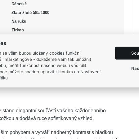
Dámské
Zlato žluté 585/1000
Na ruku
Zirkon
Zirkon syntetický
ies
čirá, žlutá
Sou
m se vším budou uloženy cookies funkční,
Lesk
ké i marketingové - dokážeme vám tak umožnit
53
bu, měřit funkčnost našeho webu i vás cílit
Nas
nce můžete snadno upravit kliknutím na Nastavení
2,65 g
tiku
se stane elegantní součástí vašeho každodenního
kožkou a dodává ruce sofistikovaný vzhled.
 vaším pohybem a vytváří nádherný kontrast s hladkou