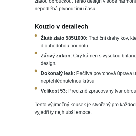
zlatou obroučkou. Tento design v sobě harmonic
nepodléhá plynoucímu času.
Kouzlo v detailech
Žluté zlato 585/1000:
Tradiční drahý kov, k
dlouhodobou hodnotu.
Zářivý zirkon:
Čirý kámen s vysokou brilanc
design.
Dokonalý lesk:
Pečlivá povrchová úprava um
nepřehlédnutelnou krásu.
Velikost 53:
Precizně zpracovaný tvar obrou
Tento výjimečný kousek je stvořený pro každoden
vyjádří ty nejhlubší emoce.