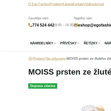
O Ego Fashion
Prodejny
Kariéra
Kontakty
Velkoobchod
Zavolejte nám
Napište nám
(8:00 – 14:30)
774 524 442
eshop@egofashi
NÁHRDELNÍKY
PŘÍVĚSKY
ŘETÍZKY
NÁ
Prsteny
Se zirkonem
MOISS prsten ze žlutého zla
MOISS prsten ze žluté
Doprava zdarma