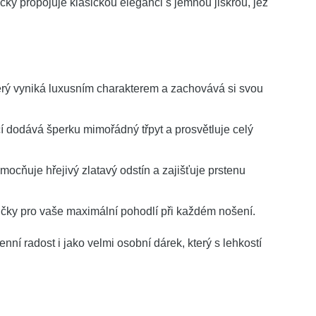
ky propojuje klasickou eleganci s jemnou jiskrou, jež
terý vyniká luxusním charakterem a zachovává si svou
í dodává šperku mimořádný třpyt a prosvětluje celý
ocňuje hřejivý zlatavý odstín a zajišťuje prstenu
čky pro vaše maximální pohodlí při každém nošení.
ní radost i jako velmi osobní dárek, který s lehkostí