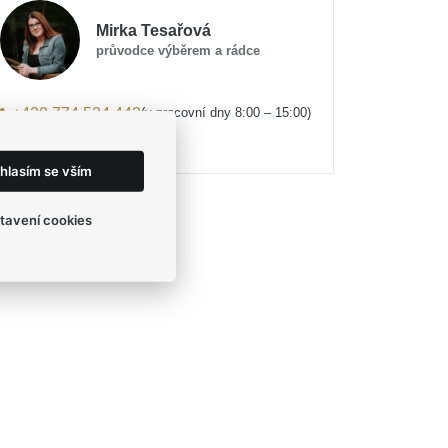
Mirka Tesařová
průvodce výběrem a rádce
(v pracovní dny 8:00 – 15:00)
+420 774 524 442
eshop@egofashion.cz
hlasím se vším
tavení cookies