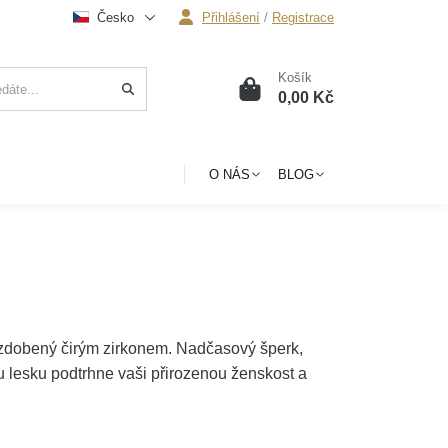
Česko
Přihlášení
/
Registrace
Košík
0
0,00 Kč
O NÁS
BLOG
zdobený čirým zirkonem. Nadčasový šperk,
u lesku podtrhne vaši přirozenou ženskost a