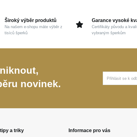
Široký výběr produktů
Garance vysoké kva
Na našem e-shopu máte výběr z
Certifikáty původu a kvali
tisíců šperků
vybraným šperkům
niknout,
běru novinek.
tipy a triky
Informace pro vás