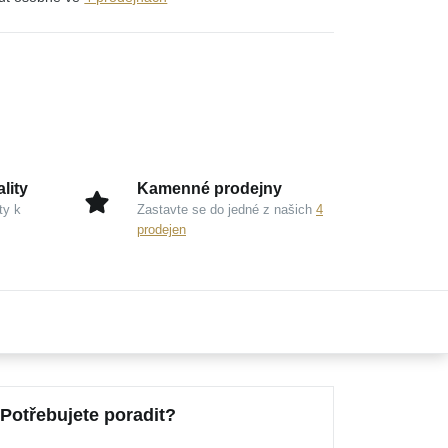
lity
Kamenné prodejny
ty k
Zastavte se do jedné z našich
4
prodejen
Potřebujete poradit?