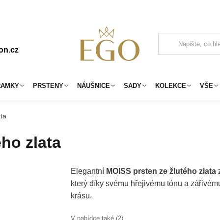
on.cz
RAMKY
PRSTENY
NÁUŠNICE
SADY
KOLEKCE
VŠE
ta
ho zlata
Elegantní
MOISS prsten ze žlutého zlata
který díky svému hřejivému tónu a zářivém
krásu.
V nabídce také (2)