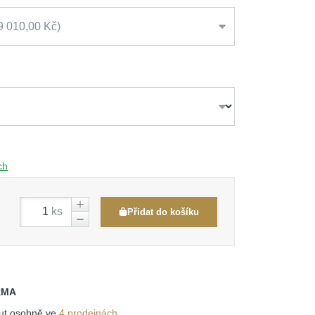
9 010,00 Kč
ch
ks
Přidat do košíku
RMA
out osobně ve
4 prodejnách