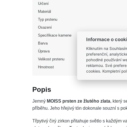
Určení
Materiál
Typ prstenu
Osazení
Specifikace kamene
Informace o cook
Barva
Kliknutím na Souhlasí
Úprava
preferenční, analytic
Velikost prstenu
pohodlné používání we
reklamou. Své prefere
Hmotnost
cookies. Kompletní poli
Popis
Jemný
MOISS prsten ze žlutého zlata
, který 
příběhu. Jeho hřejivý tón dokonale souzní s po
Třpytivý čirý zirkon přitahuje světlo s každým