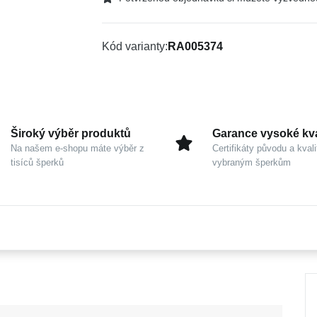
Kód varianty
RA005374
Široký výběr produktů
Garance vysoké kva
Na našem e-shopu máte výběr z
Certifikáty původu a kvali
tisíců šperků
vybraným šperkům