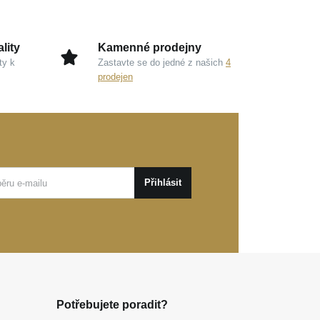
lity
Kamenné prodejny
ty k
Zastavte se do jedné z našich
4
prodejen
Přihlásit
Potřebujete poradit?