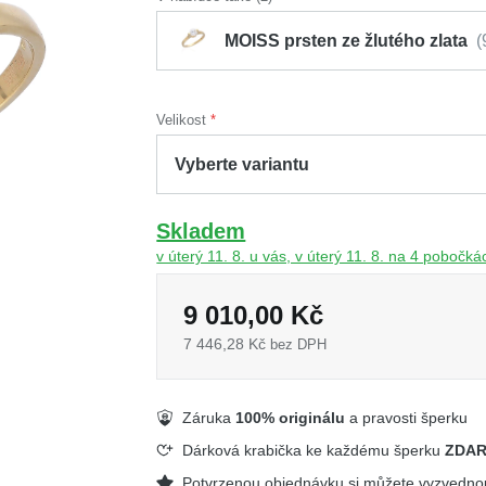
MOISS prsten ze žlutého zlata
Velikost
Skladem
v úterý 11. 8. u vás, v úterý 11. 8. na 4 pobočká
9 010,00 Kč
7 446,28 Kč
bez DPH
Záruka
100% originálu
a pravosti šperku
Dárková krabička ke každému šperku
ZDA
Potvrzenou objednávku si můžete vyzvedn