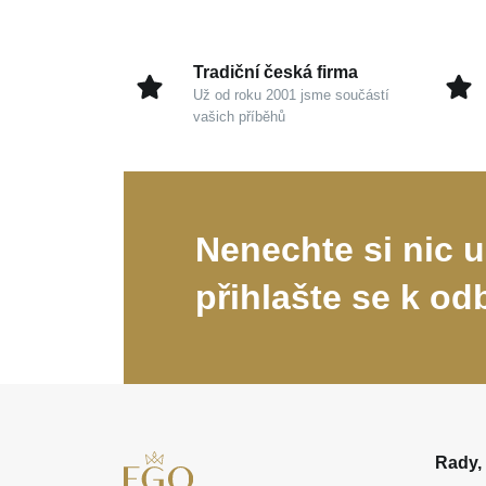
Tradiční česká firma
Už od roku 2001 jsme součástí
vašich příběhů
Nenechte si nic u
přihlašte se k od
Rady, 