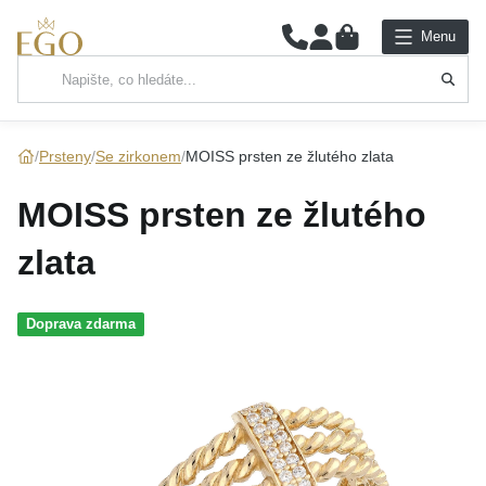
0
Menu
Hlavní kategorie
NÁHRDELNÍKY
Prsteny
Se zirkonem
MOISS prsten ze žlutého zlata
PŘÍVĚSKY
MOISS prsten ze žlutého
ŘETÍZKY
zlata
NÁRAMKY
Doprava zdarma
PRSTENY
NÁUŠNICE
SADY