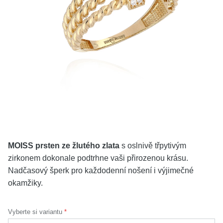
KOLEKCE
VŠE
O NÁS
BLOG
Vyberte region
Česko
Slovensko
MOISS prsten ze žlutého zlata
s oslnivě třpytivým
zirkonem dokonale podtrhne vaši přirozenou krásu.
Nadčasový šperk pro každodenní nošení i výjimečné
okamžiky.
Vyberte si variantu