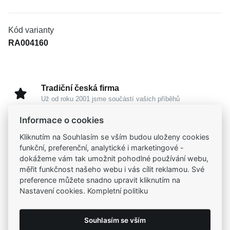
Kód varianty
RA004160
Tradiční česká firma
Už od roku 2001 jsme součástí vašich příběhů
Informace o cookies
Široký výběr produktů
Kliknutím na Souhlasím se vším budou uloženy cookies
Na našem e-shopu máte výběr z tisíců šperků
funkční, preferenční, analytické i marketingové -
dokážeme vám tak umožnit pohodlné používání webu,
měřit funkčnost našeho webu i vás cílit reklamou. Své
Garance vysoké kvality
preference můžete snadno upravit kliknutím na
Certifikáty původu a kvality k vybraným šperkům
Nastavení cookies. Kompletní politiku
Kamenné prodejny
Souhlasím se vším
Zastavte se do jedné z našich
4 prodejen