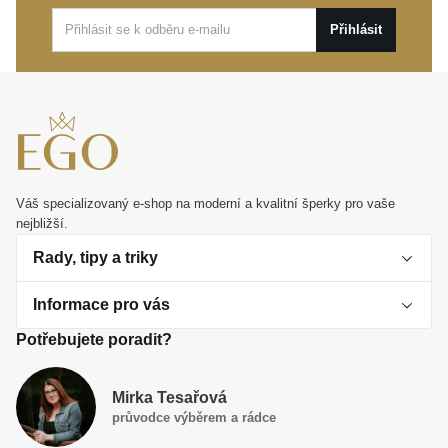
sobě nebo svým blízkým kousek, který bude s grácií
Přihlásit
sdílet váš jedinečný příběh.
Váš specializovaný e-shop na moderní a kvalitní šperky pro vaše
nejbližší.
Rady, tipy a triky
Informace pro vás
O perlách
Potřebujete poradit?
Jak vybrat perlový šperk
Doprava a platba Česká republika
Dárková inspirace
Mirka Tesařová
Obchodní podmínky
průvodce výběrem a rádce
Smaltované a korálkové šperky jako trend
Reklamační řád