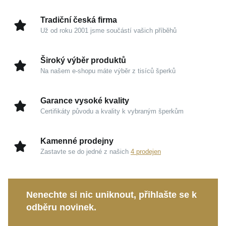
nošení.
Tradiční česká firma
Už od roku 2001 jsme součástí vašich příběhů
Kouzlo v detailech
Žluté zlato 585/1000:
Tradiční a prestižní materiál,
Široký výběr produktů
který vyniká dlouhodobou hodnotou, vysokou
Na našem e-shopu máte výběr z tisíců šperků
odolností a hřejivým odstínem lichotícím vaší
pokožce.
Garance vysoké kvality
Zářivý zirkon:
Pečlivě zasazený syntetický kámen
Certifikáty původu a kvality k vybraným šperkům
přináší mimořádný třpyt a brilanci, jež na ruce
okamžitě upoutá pozornost.
Kamenné prodejny
Lesklá povrchová úprava:
Dokonale odráží
Zastavte se do jedné z našich
4 prodejen
světlo a umocňuje celkový prémiový vzhled i
eleganci zlatých linií.
Nenechte si nic uniknout, přihlašte se k
Tento
MOISS prsten ze žlutého zlata
je ideální
odběru novinek.
volbou pro jemné oživení všedních dnů, ale skvěle
poslouží také jako nezapomenutelný dárek. Věnujte