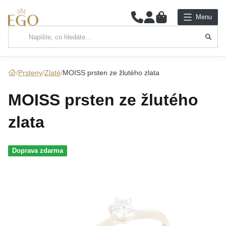
0
Menu
Hlavní kategorie
NÁHRDELNÍKY
Prsteny
Zlaté
MOISS prsten ze žlutého zlata
PŘÍVĚSKY
MOISS prsten ze žlutého
ŘETÍZKY
zlata
NÁRAMKY
Doprava zdarma
PRSTENY
NÁUŠNICE
SADY