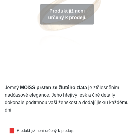
KOLEKCE
Produkt již není
určený k prodeji.
VŠE
O NÁS
BLOG
Vyberte region
Česko
Slovensko
Jemný
MOISS prsten ze žlutého zlata
je ztělesněním
nadčasové elegance. Jeho hřejivý lesk a čiré detaily
dokonale podtrhnou vaši ženskost a dodají jiskru každému
dni.
Produkt již není určený k prodeji.