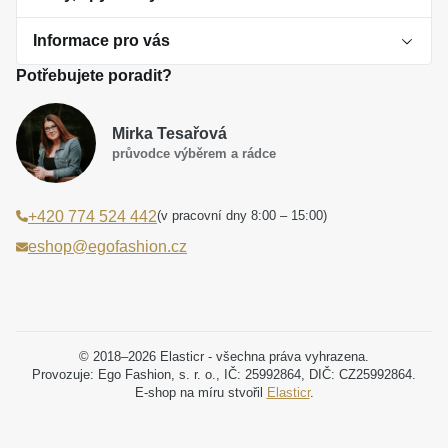
Informace pro vás
O perlách
Potřebujete poradit?
Jak vybrat perlový šperk
Doprava a platba Česká republika
Dárková inspirace
Mirka Tesařová
Obchodní podmínky
průvodce výběrem a rádce
Smaltované a korálkové šperky jako trend
Reklamační řád
(v pracovní dny 8:00 – 15:00)
+420 774 524 442
Laboratorní diamanty jsou budoucnost
Poučení o právu na odstoupení od smlouvy
eshop@egofashion.cz
Jak správně pečovat o šperky
Souhlas se zpracováním osobních údajů
Cookies a podmínky používání
Podmínky slev a akčních nabídek
© 2018–2026 Elasticr - všechna práva vyhrazena.
Provozuje: Ego Fashion, s. r. o., IČ: 25992864, DIČ: CZ25992864.
E-shop na míru stvořil
Elasticr
.
Projekt registrace ochranné známky