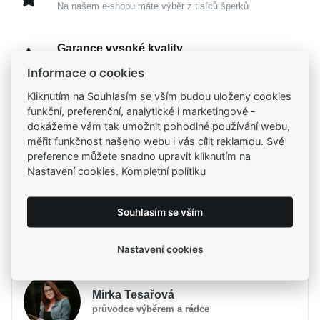
Na našem e-shopu máte výběr z tisíců šperků
Garance vysoké kvality
Certifikáty původu a kvality k vybraným šperkům
Informace o cookies
Kliknutím na Souhlasím se vším budou uloženy cookies
Kamenné prodejny
funkční, preferenční, analytické i marketingové -
Zastavte se do jedné z našich
4 prodejen
dokážeme vám tak umožnit pohodlné používání webu,
měřit funkčnost našeho webu i vás cílit reklamou. Své
preference můžete snadno upravit kliknutím na
Nastavení cookies. Kompletní politiku
Parametry
Souhlasím se vším
Popis
Parametry a specifikace
Potřebujete poradit?
Značka
Popis
MOISS
Nastavení cookies
Určení
Dámské
Jemný
MOISS prsten ze žlutého zlata
vnáší do
Materiál
Zlato žluté 585/1000
Mirka Tesařová
vašeho každodenního příběhu dotek hřejivé elegance
Typ prstenu
Na ruku
průvodce výběrem a rádce
a nadčasového luxusu. Jeho dokonale lesklý povrch