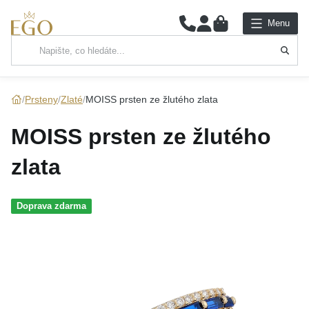
0
Menu
Hlavní kategorie
NÁHRDELNÍKY
Prsteny
Zlaté
MOISS prsten ze žlutého zlata
PŘÍVĚSKY
MOISS prsten ze žlutého
ŘETÍZKY
zlata
NÁRAMKY
Doprava zdarma
PRSTENY
NÁUŠNICE
SADY