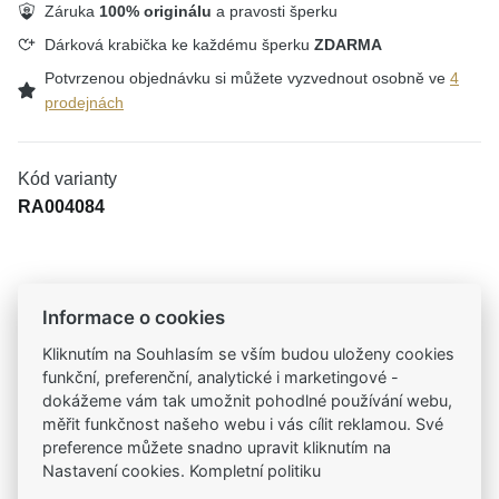
Záruka
100% originálu
a pravosti šperku
Dárková krabička ke každému šperku
ZDARMA
Potvrzenou objednávku si můžete vyzvednout osobně ve
4
prodejnách
Kód varianty
RA004084
Tradiční česká firma
Informace o cookies
Už od roku 2001 jsme součástí vašich příběhů
Kliknutím na Souhlasím se vším budou uloženy cookies
funkční, preferenční, analytické i marketingové -
Široký výběr produktů
dokážeme vám tak umožnit pohodlné používání webu,
Na našem e-shopu máte výběr z tisíců šperků
měřit funkčnost našeho webu i vás cílit reklamou. Své
preference můžete snadno upravit kliknutím na
Nastavení cookies. Kompletní politiku
Garance vysoké kvality