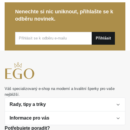
Tento elegantní prsten je ideální volbou pro oživení
Nenechte si nic uniknout, přihlašte se k
vašich pracovních dnů i pro výjimečné události.
odběru novinek.
Skvěle poslouží také jako nezapomenutelný dárek,
který s lehkostí vyjádří vaše pocity a stane se trvalou
vzpomínkou.
Přihlásit
Váš specializovaný e-shop na moderní a kvalitní šperky pro vaše
nejbližší.
Rady, tipy a triky
Informace pro vás
O perlách
Potřebujete poradit?