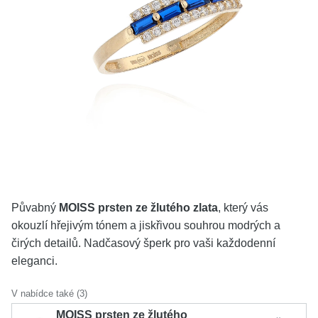
KOLEKCE
VŠE
O NÁS
BLOG
Vyberte region
Česko
Slovensko
Půvabný
MOISS prsten ze žlutého zlata
, který vás
okouzlí hřejivým tónem a jiskřivou souhrou modrých a
čirých detailů. Nadčasový šperk pro vaši každodenní
eleganci.
V nabídce také (3)
MOISS prsten ze žlutého