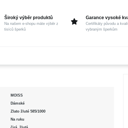
Široký výběr produktů
Garance vysoké kva
Na našem e-shopu máte výběr z
Certifikáty původu a kvali
tisíců šperků
vybraným šperkům
MOISS
Dámské
Zlato žluté 585/1000
Na ruku
čirá, žlutá