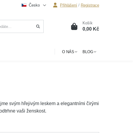
Česko
Přihlášení
/
Registrace
Košík
0
0,00 Kč
O NÁS
BLOG
jme svým hřejivým leskem a elegantními čirými
odtrhne vaši ženskost.