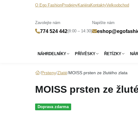
O Ego Fashion
Prodejny
Kariéra
Kontakty
Velkoobchod
Zavolejte nám
Napište nám
(8:00 – 14:30)
774 524 442
eshop@egofashi
NÁHRDELNÍKY
PŘÍVĚSKY
ŘETÍZKY
NÁ
Prsteny
Zlaté
MOISS prsten ze žlutého zlata
MOISS prsten ze žluté
Doprava zdarma