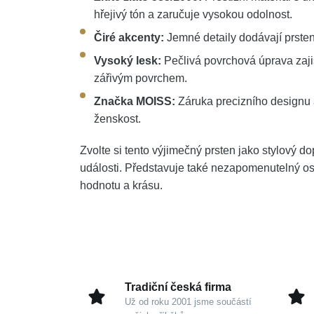
hřejivý tón a zaručuje vysokou odolnost.
Čiré akcenty:
Jemné detaily dodávají prstenu
Vysoký lesk:
Pečlivá povrchová úprava zaji
zářivým povrchem.
Značka MOISS:
Záruka precizního designu 
ženskost.
Zvolte si tento výjimečný prsten jako stylový d
události. Představuje také nezapomenutelný oso
hodnotu a krásu.
Tradiční česká firma
Už od roku 2001 jsme součástí