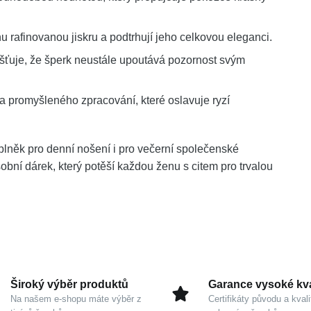
 rafinovanou jiskru a podtrhují jeho celkovou eleganci.
šťuje, že šperk neustále upoutává pozornost svým
a promyšleného zpracování, které oslavuje ryzí
oplněk pro denní nošení i pro večerní společenské
bní dárek, který potěší každou ženu s citem pro trvalou
Široký výběr produktů
Garance vysoké kva
Na našem e-shopu máte výběr z
Certifikáty původu a kvali