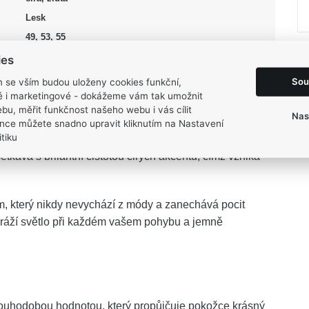
Lesk
49, 53, 55
0,9 g
ies
Sou
m se vším budou uloženy cookies funkční,
ké i marketingové - dokážeme vám tak umožnit
bu, měřit funkčnost našeho webu i vás cílit
Nas
nce můžete snadno upravit kliknutím na Nastavení
tiku
e oslnivou součástí vašeho každodenního příběhu.
etkává s brilantní čistotou čirých akcentů, čímž vzniká
 který nikdy nevychází z módy a zanechává pocit
dráží světlo při každém vašem pohybu a jemně
dlouhodobou hodnotou, který propůjčuje pokožce krásný