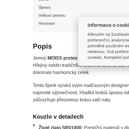
Úprava
Velikost prstenu
Hmotnost
Informace o cook
Kliknutím na Souhlasí
preferenční, analytic
Popis
pohodlné používání we
reklamou. Své prefere
cookies. Kompletní poli
Jemný
MOISS prsten ze žlutého zlata
se stan
Hřejivý odstín tradičního drahého kovu se zde s
dokonale harmonický celek.
Tento šperk vyniká svým nadčasovým designem,
naprosté výjimečnosti. Hladká lesklá úprava o
zdůrazňuje přirozenou krásu vaší ruky.
Kouzlo v detailech
Žluté zlato 585/1000:
Prestižní materiál s 