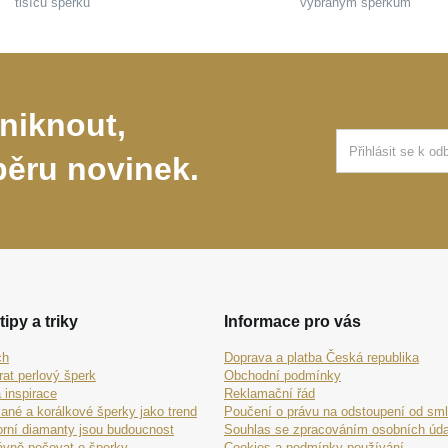
tisíců šperků
vybraným šperkům
niknout,
běru novinek.
tipy a triky
Informace pro vás
ch
Doprava a platba Česká republika
rat perlový šperk
Obchodní podmínky
 inspirace
Reklamační řád
ané a korálkové šperky jako trend
Poučení o právu na odstoupení od sm
orní diamanty jsou budoucnost
Souhlas se zpracováním osobních úda
ávně pečovat o šperky
Cookies a podmínky používání