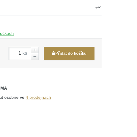
obočkách
ks
Přidat do košíku
RMA
out osobně ve
4 prodejnách