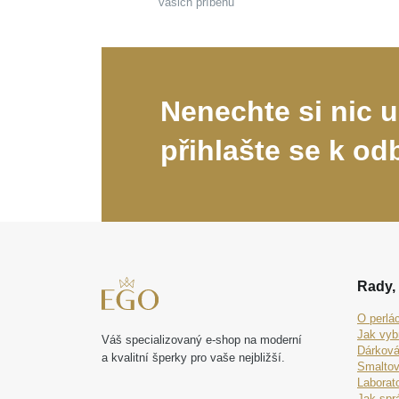
vašich příběhů
Nenechte si nic u
přihlašte se k od
Rady, 
O perlá
Jak vyb
Váš specializovaný e-shop na moderní
Dárková
a kvalitní šperky pro vaše nejbližší.
Smaltov
Laborat
Jak spr