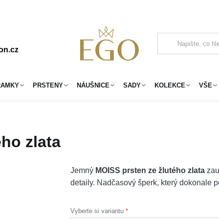
on.cz
RAMKY
PRSTENY
NÁUŠNICE
SADY
KOLEKCE
VŠE
ho zlata
Jemný
MOISS prsten ze žlutého zlata
zau
detaily. Nadčasový šperk, který dokonale p
Vyberte si variantu