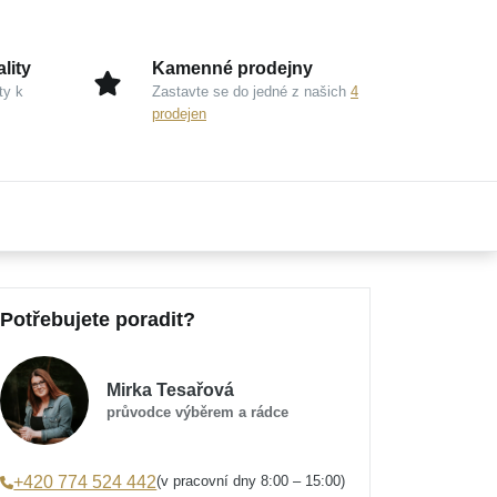
lity
Kamenné prodejny
ty k
Zastavte se do jedné z našich
4
prodejen
Potřebujete poradit?
Mirka Tesařová
průvodce výběrem a rádce
(v pracovní dny 8:00 – 15:00)
+420 774 524 442