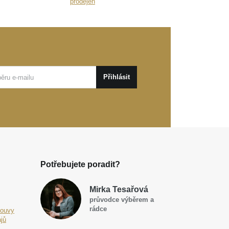
prodejen
Přihlásit
Potřebujete poradit?
Mirka Tesařová
průvodce výběrem a
rádce
louvy
jů