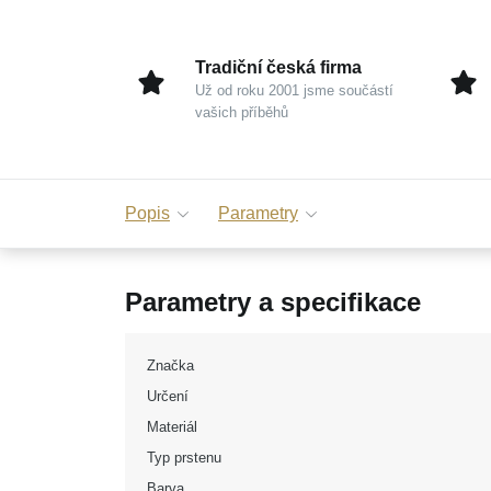
Tradiční česká firma
Už od roku 2001 jsme součástí
vašich příběhů
Popis
Parametry
Parametry a specifikace
Značka
Určení
Materiál
Typ prstenu
Barva