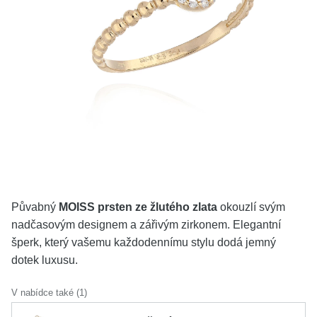
KOLEKCE
VŠE
O NÁS
BLOG
Vyberte region
Česko
Slovensko
Půvabný
MOISS prsten ze žlutého zlata
okouzlí svým
nadčasovým designem a zářivým zirkonem. Elegantní
šperk, který vašemu každodennímu stylu dodá jemný
dotek luxusu.
V nabídce také (1)