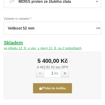
MOISS prsten ze žlutého zlata
Vyberte si variantu
Skladem
ve středu 12. 8. u vás, v úterý 11. 8. na 2 pobočkách
5 400,00 Kč
4 462,81 Kč
bez DPH
ks
Přidat do košíku