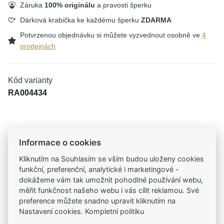
Záruka
100% originálu
a pravosti šperku
Dárková krabička ke každému šperku
ZDARMA
Potvrzenou objednávku si můžete vyzvednout osobně ve
4
prodejnách
Kód varianty
RA004434
Tradiční česká firma
Informace o cookies
Už od roku 2001 jsme součástí vašich příběhů
Kliknutím na Souhlasím se vším budou uloženy cookies
funkční, preferenční, analytické i marketingové -
Široký výběr produktů
dokážeme vám tak umožnit pohodlné používání webu,
Na našem e-shopu máte výběr z tisíců šperků
měřit funkčnost našeho webu i vás cílit reklamou. Své
preference můžete snadno upravit kliknutím na
Nastavení cookies. Kompletní politiku
Garance vysoké kvality