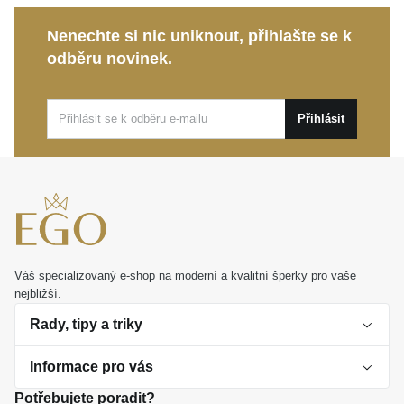
Nadčasový design:
Klasické linie z něj činí
Nenechte si nic uniknout, přihlašte se k
ideální doplněk pro výjimečné události i běžné
odběru novinek.
nošení.
Tento
MOISS prsten ze žlutého zlata
je krásným
Přihlásit
osobním dárkem, který zaručeně potěší, i dokonalou
volbou pro vaše každodenní radosti. Nechte jej, aby s
vámi sdílel váš jedinečný životní příběh.
Váš specializovaný e-shop na moderní a kvalitní šperky pro vaše
nejbližší.
Rady, tipy a triky
Informace pro vás
O perlách
Potřebujete poradit?