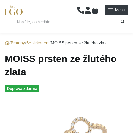
0
Menu
Hlavní kategorie
NÁHRDELNÍKY
Prsteny
Se zirkonem
MOISS prsten ze žlutého zlata
PŘÍVĚSKY
MOISS prsten ze žlutého
ŘETÍZKY
zlata
NÁRAMKY
Doprava zdarma
PRSTENY
NÁUŠNICE
SADY