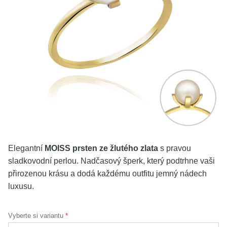
KOLEKCE
VŠE
O NÁS
BLOG
Vyberte region
Česko
Slovensko
Elegantní
MOISS prsten ze žlutého zlata
s pravou
sladkovodní perlou. Nadčasový šperk, který podtrhne vaši
přirozenou krásu a dodá každému outfitu jemný nádech
luxusu.
Vyberte si variantu