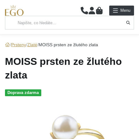
0
Menu
Hlavní kategorie
NÁHRDELNÍKY
Prsteny
Zlaté
MOISS prsten ze žlutého zlata
PŘÍVĚSKY
MOISS prsten ze žlutého
ŘETÍZKY
zlata
NÁRAMKY
Doprava zdarma
PRSTENY
NÁUŠNICE
SADY