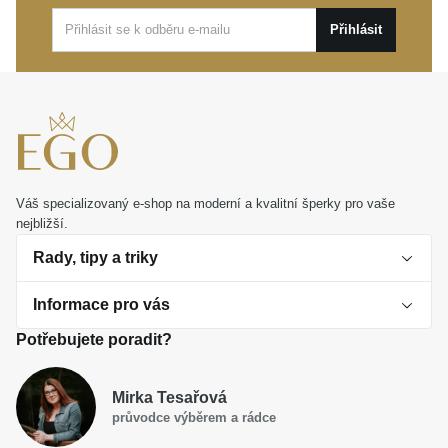
okamžiky. Představuje také nádherný a osobní dárek,
Přihlásit
který potěší každou ženu a uchová si svou oblibu
napříč generacemi.
Váš specializovaný e-shop na moderní a kvalitní šperky pro vaše
nejbližší.
Rady, tipy a triky
Informace pro vás
O perlách
Potřebujete poradit?
Jak vybrat perlový šperk
Doprava a platba Česká republika
Dárková inspirace
Mirka Tesařová
Obchodní podmínky
průvodce výběrem a rádce
Smaltované a korálkové šperky jako trend
Reklamační řád