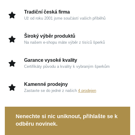
čemuž s vámi bude sdílet radost z každého nového
dne.
Tradiční česká firma
Už od roku 2001 jsme součástí vašich příběhů
Kouzlo v detailech
Široký výběr produktů
14karátové žluté zlato:
Kvalitní slitina 585/1000 s
Na našem e-shopu máte výběr z tisíců šperků
vysokým leskem zaručuje šperku dlouhodobou
hodnotu, mimořádnou odolnost a luxusní vzhled.
Garance vysoké kvality
Pravá sladkovodní perla:
Přírodní klenot v
Certifikáty původu a kvality k vybraným šperkům
jemném bílém odstínu působí velmi vkusně a
sofistikovaně, přičemž každá perla je naprostým
Kamenné prodejny
originálem.
Zastavte se do jedné z našich
4 prodejen
Kolekce Pearls:
Spojení klasické krásy perel s
moderní nositelností se hodí jak k lehkým šatům,
tak k formálnímu večernímu outfitu.
Nenechte si nic uniknout, přihlašte se k
odběru novinek.
Tento výjimečný
MOISS prsten ze žlutého zlata
je
stvořený pro každodenní nošení i slavnostní