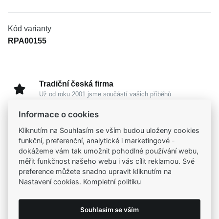
Kód varianty
RPA00155
Tradiční česká firma
Už od roku 2001 jsme součástí vašich příběhů
Informace o cookies
Široký výběr produktů
Kliknutím na Souhlasím se vším budou uloženy cookies
Na našem e-shopu máte výběr z tisíců šperků
funkční, preferenční, analytické i marketingové -
dokážeme vám tak umožnit pohodlné používání webu,
měřit funkčnost našeho webu i vás cílit reklamou. Své
Garance vysoké kvality
preference můžete snadno upravit kliknutím na
Certifikáty původu a kvality k vybraným šperkům
Nastavení cookies. Kompletní politiku
Kamenné prodejny
Souhlasím se vším
Zastavte se do jedné z našich
4 prodejen