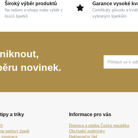
Široký výběr produktů
Garance vysoké kva
Na našem e-shopu máte výběr z
Certifikáty původu a kvali
tisíců šperků
vybraným šperkům
niknout,
běru novinek.
tipy a triky
Informace pro vás
ch
Doprava a platba Česká republika
rat perlový šperk
Obchodní podmínky
 inspirace
Reklamační řád