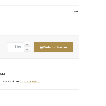
ks
Přidat do košíku
RMA
out osobně ve
4 prodejnách