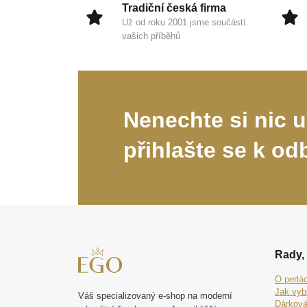
Tradiční česká firma
Už od roku 2001 jsme součástí
vašich příběhů
Nenechte si nic u
přihlašte se k od
Rady, 
O perlá
Jak vyb
Váš specializovaný e-shop na moderní
Dárková