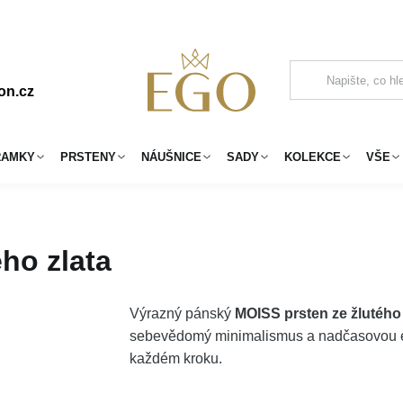
on.cz
RAMKY
PRSTENY
NÁUŠNICE
SADY
KOLEKCE
VŠE
ho zlata
Výrazný pánský
MOISS prsten ze žlutého 
sebevědomý minimalismus a nadčasovou ele
každém kroku.