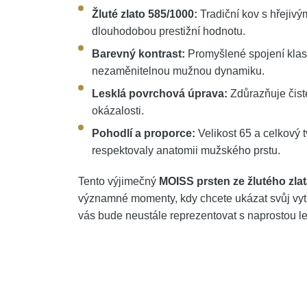
Žluté zlato 585/1000:
Tradiční kov s hřejiv
dlouhodobou prestižní hodnotu.
Barevný kontrast:
Promyšlené spojení klas
nezaměnitelnou mužnou dynamiku.
Lesklá povrchová úprava:
Zdůrazňuje čisté
okázalosti.
Pohodlí a proporce:
Velikost 65 a celkový t
respektovaly anatomii mužského prstu.
Tento výjimečný
MOISS prsten ze žlutého zla
významné momenty, kdy chcete ukázat svůj vyt
vás bude neustále reprezentovat s naprostou le