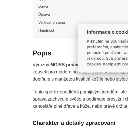
Barva
Úprava
Velikost prstenu
Hmotnost
Informace o cook
Kliknutím na Souhlasí
preferenční, analytic
Popis
pohodlné používání we
reklamou. Své prefere
cookies. Kompletní poli
Výrazný
MOISS prsten ze žlutého zlata
s domi
kousek pro moderního muže. Jeho precizní zpr
doplňuje s manžetou kvalitní košile nebo styl
Tento šperk nepodléhá pomíjivým trendům, ale s
úprava zachycuje světlo a podtrhuje prestižní 
kanceláře plné dřeva a kůže, nebo právě držíte
Charakter a detaily zpracování