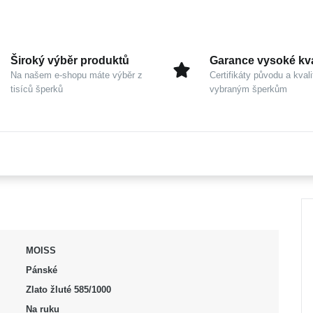
Široký výběr produktů
Garance vysoké kva
Na našem e-shopu máte výběr z
Certifikáty původu a kvali
tisíců šperků
vybraným šperkům
MOISS
Pánské
Zlato žluté 585/1000
Na ruku