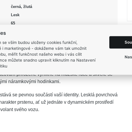
černá, žlutá
Lesk
65
6,55 g
ies
Sou
m se vším budou uloženy cookies funkční,
ké i marketingové - dokážeme vám tak umožnit
bu, měřit funkčnost našeho webu i vás cílit
Nas
nce můžete snadno upravit kliknutím na Nastavení
tiku
nantními černými detaily představuje sebevědomý
acování přirozeně vynikne na mužské ruce a skvěle se
ovými náramkovými hodinkami.
tává se pevnou součástí vaší identity. Lesklá povrchová
charakter prstenu, ať už jednáte v dynamickém prostředí
 volant svého vozu.