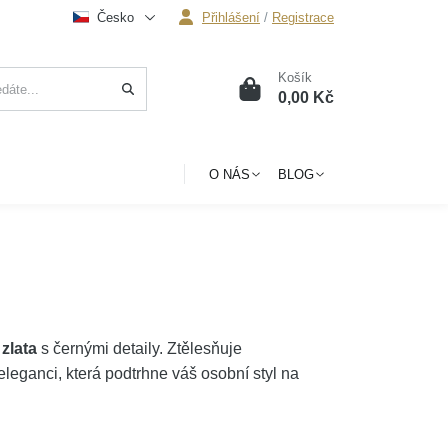
Česko
Přihlášení
/
Registrace
Košík
0
0,00 Kč
O NÁS
BLOG
zlata
s černými detaily. Ztělesňuje
ganci, která podtrhne váš osobní styl na