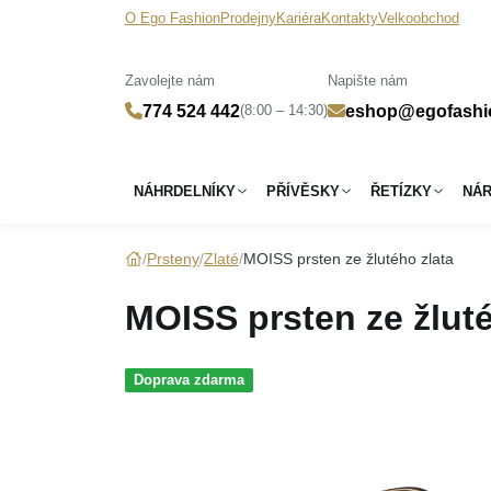
O Ego Fashion
Prodejny
Kariéra
Kontakty
Velkoobchod
Zavolejte nám
Napište nám
(8:00 – 14:30)
774 524 442
eshop@egofashi
NÁHRDELNÍKY
PŘÍVĚSKY
ŘETÍZKY
NÁ
Prsteny
Zlaté
MOISS prsten ze žlutého zlata
MOISS prsten ze žluté
Doprava zdarma