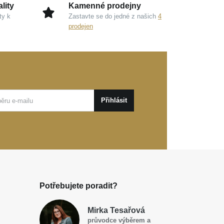
lity
Kamenné prodejny
ty k
Zastavte se do jedné z našich
4
prodejen
Přihlásit
Potřebujete poradit?
Mirka Tesařová
průvodce výběrem a