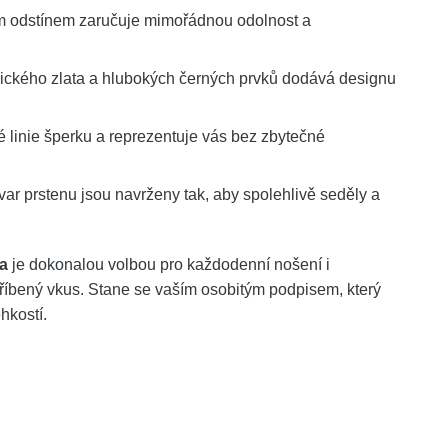
ým odstínem zaručuje mimořádnou odolnost a
ického zlata a hlubokých černých prvků dodává designu
 linie šperku a reprezentuje vás bez zbytečné
var prstenu jsou navrženy tak, aby spolehlivě seděly a
ta
je dokonalou volbou pro každodenní nošení i
říbený vkus. Stane se vaším osobitým podpisem, který
hkostí.