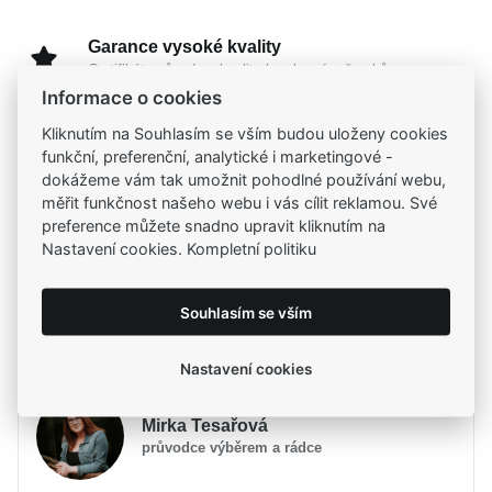
Garance vysoké kvality
Certifikáty původu a kvality k vybraným šperkům
Informace o cookies
Kliknutím na Souhlasím se vším budou uloženy cookies
Kamenné prodejny
funkční, preferenční, analytické i marketingové -
Zastavte se do jedné z našich
4 prodejen
dokážeme vám tak umožnit pohodlné používání webu,
měřit funkčnost našeho webu i vás cílit reklamou. Své
preference můžete snadno upravit kliknutím na
Nastavení cookies. Kompletní politiku
Parametry
Popis
Parametry a specifikace
Souhlasím se vším
Potřebujete poradit?
Určení
Popis
Dámské
Nastavení cookies
Materiál
Zlato žluté 585/1000
Jemný
MOISS prsten ze žlutého zlata
se stane
Typ prstenu
Na ruku
Mirka Tesařová
elegantní součástí vašeho každodenního příběhu.
Osazení
Zirkon
průvodce výběrem a rádce
Jeho nadčasový design propojuje ušlechtilý drahý
Specifikace kamene
Zirkon syntetický
kov s čistou krásou, která ztělesňuje skutečnou