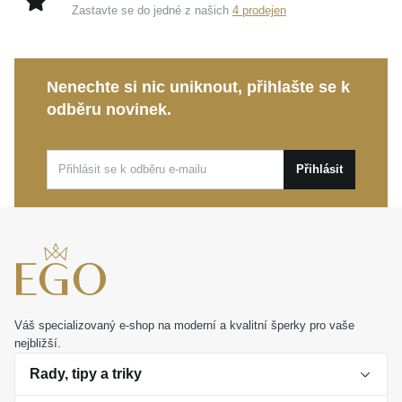
hladké linie šperku a umocňuje jeho sofistikovaný
Zastavte se do jedné z našich
4 prodejen
vzhled.
Tento
MOISS prsten ze žlutého zlata
je ideální
Nenechte si nic uniknout, přihlašte se k
volbou pro elegantní denní nošení i slavnostnější
odběru novinek.
události. Představuje také překrásný osobní dárek,
který vyjádří hluboké emoce a stane se trvalou
vzpomínkou.
Přihlásit
Váš specializovaný e-shop na moderní a kvalitní šperky pro vaše
nejbližší.
Rady, tipy a triky