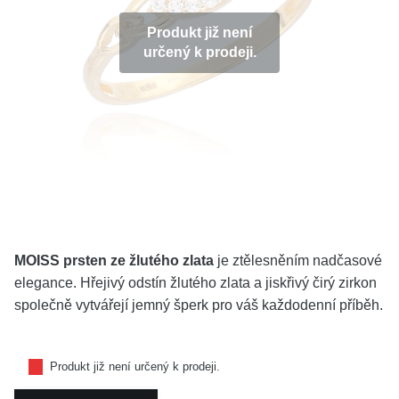
KOLEKCE
Produkt již není
určený k prodeji.
VŠE
O NÁS
BLOG
Vyberte region
Česko
Slovensko
MOISS prsten ze žlutého zlata
je ztělesněním nadčasové
elegance. Hřejivý odstín žlutého zlata a jiskřivý čirý zirkon
společně vytvářejí jemný šperk pro váš každodenní příběh.
Produkt již není určený k prodeji.