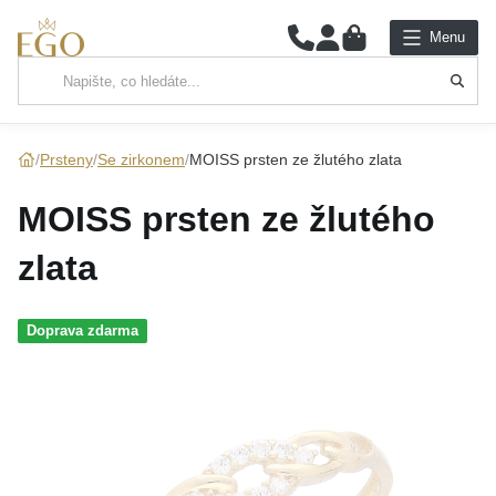
0
Menu
Hlavní kategorie
NÁHRDELNÍKY
Prsteny
Se zirkonem
MOISS prsten ze žlutého zlata
PŘÍVĚSKY
MOISS prsten ze žlutého
ŘETÍZKY
zlata
NÁRAMKY
Doprava zdarma
PRSTENY
NÁUŠNICE
SADY