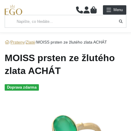
0
Menu
Hlavní kategorie
NÁHRDELNÍKY
Prsteny
Zlaté
MOISS prsten ze žlutého zlata ACHÁT
PŘÍVĚSKY
MOISS prsten ze žlutého
ŘETÍZKY
zlata ACHÁT
NÁRAMKY
Doprava zdarma
PRSTENY
NÁUŠNICE
SADY