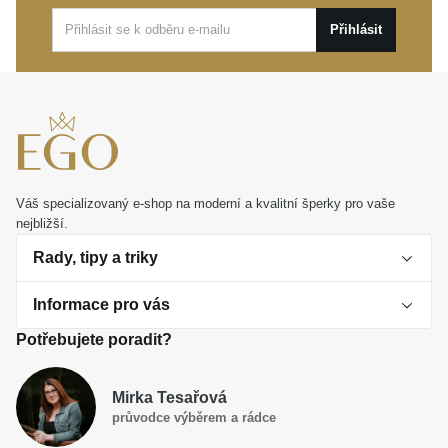
výjimečné události. Představuje také
Přihlásit
nezapomenutelný dar, kterým vyjádříte obdiv a
potěšíte každou milovnici vytříbeného vkusu.
Váš specializovaný e-shop na moderní a kvalitní šperky pro vaše
nejbližší.
Rady, tipy a triky
Informace pro vás
O perlách
Potřebujete poradit?
Jak vybrat perlový šperk
Doprava a platba Česká republika
Dárková inspirace
Mirka Tesařová
Obchodní podmínky
průvodce výběrem a rádce
Smaltované a korálkové šperky jako trend
Reklamační řád