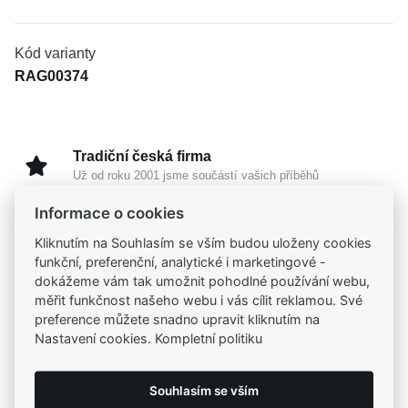
Kód varianty
RAG00374
Tradiční česká firma
Už od roku 2001 jsme součástí vašich příběhů
Informace o cookies
Široký výběr produktů
Kliknutím na Souhlasím se vším budou uloženy cookies
Na našem e-shopu máte výběr z tisíců šperků
funkční, preferenční, analytické i marketingové -
dokážeme vám tak umožnit pohodlné používání webu,
měřit funkčnost našeho webu i vás cílit reklamou. Své
Garance vysoké kvality
preference můžete snadno upravit kliknutím na
Certifikáty původu a kvality k vybraným šperkům
Nastavení cookies. Kompletní politiku
Kamenné prodejny
Souhlasím se vším
Zastavte se do jedné z našich
4 prodejen