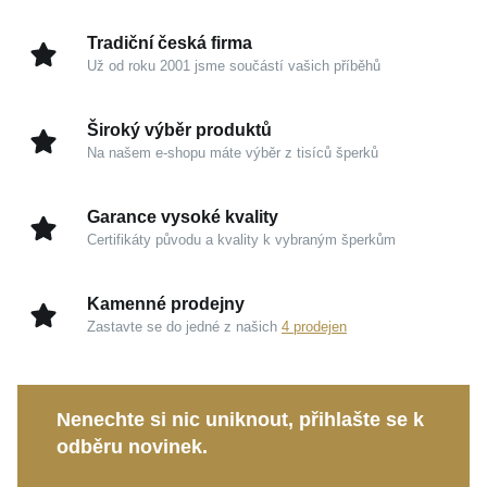
křivky prstenu elegantně splynou s vaší rukou a
dodají naprosto každému gestu punc rafinovanosti a
Tradiční česká firma
luxusu.
Už od roku 2001 jsme součástí vašich příběhů
Kouzlo v detailech
Široký výběr produktů
Na našem e-shopu máte výběr z tisíců šperků
Žluté zlato 585/1000:
Hřejivý a prestižní materiál,
který zaručuje dlouhodobou hodnotu, vysokou
Garance vysoké kvality
odolnost a nikdy nevyjde z módy.
Certifikáty původu a kvality k vybraným šperkům
Přírodní achát:
Zelený drahokam symbolizující
ochranu, jenž do vašeho každodenního života
Kamenné prodejny
vnese klid a tolik potřebnou vnitřní rovnováhu.
Zastavte se do jedné z našich
4 prodejen
Oslnivý lesk:
Pečlivá povrchová úprava kovu
maximalizuje odraz světla a nechává naplno
vyniknout precizní usazení kamene.
Nenechte si nic uniknout, přihlašte se k
odběru novinek.
Tento osobitý šperk se stane vaším věrným
společníkem pro denní nošení i pro skutečně