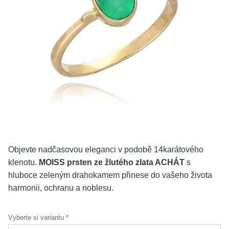
KOLEKCE
VŠE
O NÁS
BLOG
Vyberte region
Česko
Slovensko
Objevte nadčasovou eleganci v podobě 14karátového
klenotu.
MOISS prsten ze žlutého zlata ACHÁT
s
hluboce zeleným drahokamem přinese do vašeho života
harmonii, ochranu a noblesu.
Vyberte si variantu