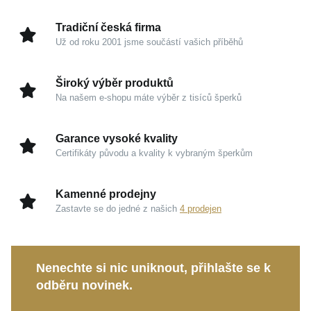
přirozeně doplní váš každodenní styl a propůjčí vám
pocit naprosté výjimečnosti.
Tradiční česká firma
Už od roku 2001 jsme součástí vašich příběhů
Kouzlo v detailech
Široký výběr produktů
Bicolor provedení:
Propojení nadčasového
Na našem e-shopu máte výběr z tisíců šperků
žlutého a moderního bílého zlata (585/1000) nabízí
úžasnou variabilitu při kombinování s dalšími
Garance vysoké kvality
šperky.
Certifikáty původu a kvality k vybraným šperkům
Precizní úprava:
Mistrovské broušení a vysoký
lesk dodávají prstenu jiskru a umocňují jeho
Kamenné prodejny
luxusní charakter.
Zastavte se do jedné z našich
4 prodejen
Rukopis MOISS:
Čisté a sebevědomé linie, které
nikdy nevyjdou z módy a dokonale podtrhnou vaši
krásu.
Nenechte si nic uniknout, přihlašte se k
odběru novinek.
Ať už tento elegantní prsten zvolíte pro každodenní
nošení, nebo jako nezapomenutelný dárek k