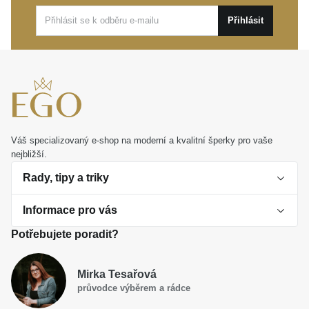
výjimečné události, stane se trvalou a láskyplnou
Přihlásit
součástí vašeho životního příběhu.
Váš specializovaný e-shop na moderní a kvalitní šperky pro vaše
nejbližší.
Rady, tipy a triky
Informace pro vás
O perlách
Potřebujete poradit?
Jak vybrat perlový šperk
Doprava a platba Česká republika
Dárková inspirace
Mirka Tesařová
Obchodní podmínky
průvodce výběrem a rádce
Smaltované a korálkové šperky jako trend
Reklamační řád