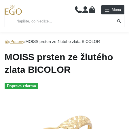
0
Menu
Hlavní kategorie
NÁHRDELNÍKY
Prsteny
MOISS prsten ze žlutého zlata BICOLOR
PŘÍVĚSKY
MOISS prsten ze žlutého
ŘETÍZKY
zlata BICOLOR
NÁRAMKY
Doprava zdarma
PRSTENY
NÁUŠNICE
SADY