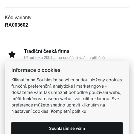
Kód varianty
RA003602
Tradiční česká firma
Už od roku 2001 jsme součástí vašich příběhů
Informace o cookies
Široký výběr produktů
Kliknutím na Souhlasím se vším budou uloženy cookies
Na našem e-shopu máte výběr z tisíců šperků
funkční, preferenční, analytické i marketingové -
dokážeme vám tak umožnit pohodlné používání webu,
měřit funkčnost našeho webu i vás cílit reklamou. Své
Garance vysoké kvality
preference můžete snadno upravit kliknutím na
Certifikáty původu a kvality k vybraným šperkům
Nastavení cookies. Kompletní politiku
Kamenné prodejny
Souhlasím se vším
Zastavte se do jedné z našich
4 prodejen