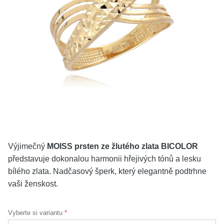
KOLEKCE
VŠE
O NÁS
BLOG
Vyberte region
Česko
Slovensko
Výjimečný
MOISS prsten ze žlutého zlata BICOLOR
představuje dokonalou harmonii hřejivých tónů a lesku
bílého zlata. Nadčasový šperk, který elegantně podtrhne
vaši ženskost.
Vyberte si variantu