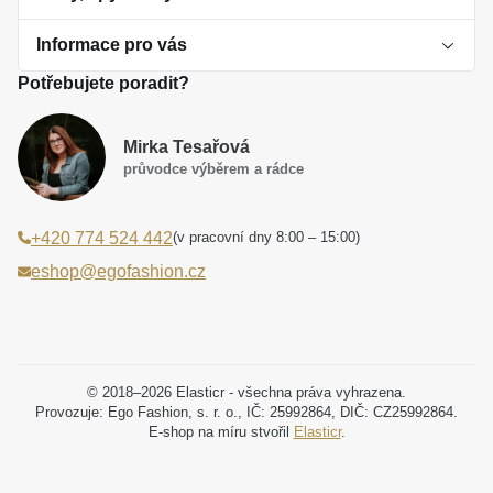
Informace pro vás
O perlách
Potřebujete poradit?
Jak vybrat perlový šperk
Doprava a platba Česká republika
Dárková inspirace
Mirka Tesařová
Obchodní podmínky
průvodce výběrem a rádce
Smaltované a korálkové šperky jako trend
Reklamační řád
(v pracovní dny 8:00 – 15:00)
+420 774 524 442
Laboratorní diamanty jsou budoucnost
Poučení o právu na odstoupení od smlouvy
eshop@egofashion.cz
Jak správně pečovat o šperky
Souhlas se zpracováním osobních údajů
Cookies a podmínky používání
Podmínky slev a akčních nabídek
© 2018–2026 Elasticr - všechna práva vyhrazena.
Provozuje: Ego Fashion, s. r. o., IČ: 25992864, DIČ: CZ25992864.
E-shop na míru stvořil
Elasticr
.
Projekt registrace ochranné známky