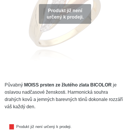
KOLEKCE
Produkt již není
určený k prodeji.
VŠE
O NÁS
BLOG
Vyberte region
Česko
Slovensko
Půvabný
MOISS prsten ze žlutého zlata BICOLOR
je
oslavou nadčasové ženskosti. Harmonická souhra
drahých kovů a jemných barevných tónů dokonale rozzáří
váš každý den.
Produkt již není určený k prodeji.