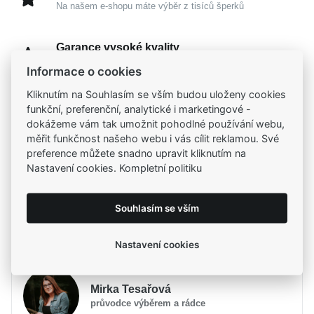
Na našem e-shopu máte výběr z tisíců šperků
Garance vysoké kvality
Certifikáty původu a kvality k vybraným šperkům
Informace o cookies
Kliknutím na Souhlasím se vším budou uloženy cookies
Kamenné prodejny
funkční, preferenční, analytické i marketingové -
Zastavte se do jedné z našich
4 prodejen
dokážeme vám tak umožnit pohodlné používání webu,
měřit funkčnost našeho webu i vás cílit reklamou. Své
preference můžete snadno upravit kliknutím na
Nastavení cookies. Kompletní politiku
Parametry
Souhlasím se vším
Popis
Parametry a specifikace
Potřebujete poradit?
Značka
Popis
MOISS
Nastavení cookies
Určení
Dámské
Půvabný
MOISS prsten ze žlutého zlata BICOLOR
Materiál
Zlato bílé 585/1000, Zlato
Mirka Tesařová
do detailu ztělesňuje harmonii mezi tradičním
žluté 585/1000
průvodce výběrem a rádce
šperkařským uměním a moderní elegancí. Spojení