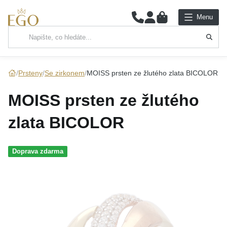
0
Menu
Hlavní kategorie
NÁHRDELNÍKY
Prsteny
Se zirkonem
MOISS prsten ze žlutého zlata BICOLOR
PŘÍVĚSKY
MOISS prsten ze žlutého
ŘETÍZKY
zlata BICOLOR
NÁRAMKY
Doprava zdarma
PRSTENY
NÁUŠNICE
SADY