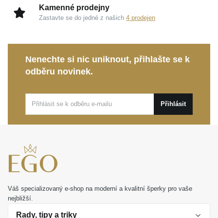
Kamenné prodejny
Zářivé osazení:
Třpytivé syntetické zirkony jsou
Zastavte se do jedné z našich
4 prodejen
precizně zpracované tak, aby dokonale odrážely
světlo a propůjčily šperku nepřehlédnutelnou
brilanci.
Nenechte si nic uniknout, přihlašte se k
Hra barev a lesku:
Prolínání žlutavých a růžových
odběru novinek.
odstínů podtrhne přirozenou jemnost a půvab vaší
ruky.
Přihlásit
Pohodlné nošení:
Prsten ve velikosti 55 je
promyšleně navržen tak, aby vám poskytl
maximální komfort od rána až do večera.
Ať už hledáte elegantní doplněk pro slavnostní večer,
nebo si chcete udělat radost jen tak, tento kousek vás
zaručeně okouzlí. Jde také o nádherný osobní dárek,
který s vámi bude sdílet váš životní příběh a nikdy
Váš specializovaný e-shop na moderní a kvalitní šperky pro vaše
nejbližší.
nevyjde z módy.
Rady, tipy a triky