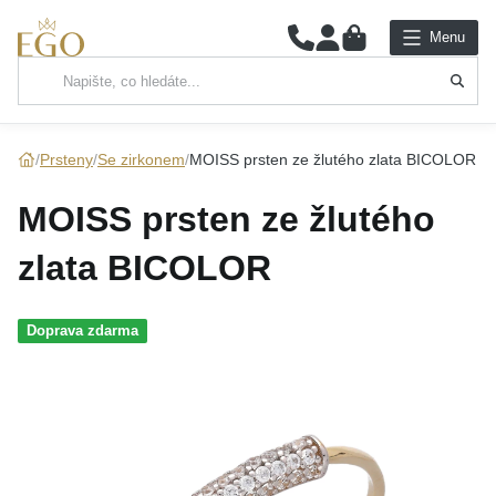
0
Menu
Hlavní kategorie
NÁHRDELNÍKY
Prsteny
Se zirkonem
MOISS prsten ze žlutého zlata BICOLOR
PŘÍVĚSKY
MOISS prsten ze žlutého
ŘETÍZKY
zlata BICOLOR
NÁRAMKY
Doprava zdarma
PRSTENY
NÁUŠNICE
SADY