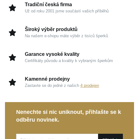
Tradiční česká firma
Už od roku 2001 jsme součástí vašich příběhů
Kouzlo v detailech
Bicolor provedení:
Kombinace nadčasového
Široký výběr produktů
žlutého a moderního bílého zlata působí luxusně a
Na našem e-shopu máte výběr z tisíců šperků
snadno se ladí s vaším oblíbeným šatníkem.
Oslnivý třpyt:
Mistrně vybroušený syntetický
Garance vysoké kvality
zirkon zachycuje každý paprsek světla a oslní vás
Certifikáty původu a kvality k vybraným šperkům
svou vysokou brilancí.
Vysoký lesk:
Pečlivá povrchová úprava podtrhuje
Kamenné prodejny
hladké linie prstenu a zvýrazňuje jeho prémiový
Zastavte se do jedné z našich
4 prodejen
charakter.
Tento sofistikovaný šperk je ideální volbou pro oslavu
Nenechte si nic uniknout, přihlašte se k
výjimečných chvil i jako elegantní doplněk pro každý
odběru novinek.
den. Dopřejte si krásu, která bude s noblesou
provázet vaše nejkrásnější životní okamžiky.