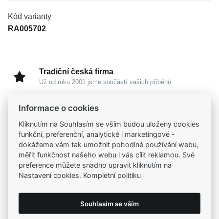
Kód varianty
RA005702
Tradiční česká firma
Už od roku 2001 jsme součástí vašich příběhů
Informace o cookies
Široký výběr produktů
Na našem e-shopu máte výběr z tisíců šperků
Kliknutím na Souhlasím se vším budou uloženy cookies
funkční, preferenční, analytické i marketingové -
dokážeme vám tak umožnit pohodlné používání webu,
Garance vysoké kvality
měřit funkčnost našeho webu i vás cílit reklamou. Své
Certifikáty původu a kvality k vybraným šperkům
preference můžete snadno upravit kliknutím na
Nastavení cookies. Kompletní politiku
Kamenné prodejny
Zastavte se do jedné z našich
4 prodejen
Souhlasím se vším