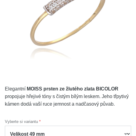
KOLEKCE
VŠE
O NÁS
BLOG
Vyberte region
Česko
Slovensko
Elegantní
MOISS prsten ze žlutého zlata BICOLOR
propojuje hřejivé tóny s čistým bílým leskem. Jeho třpytivý
kámen dodá vaší ruce jemnost a nadčasový půvab.
Vyberte si variantu