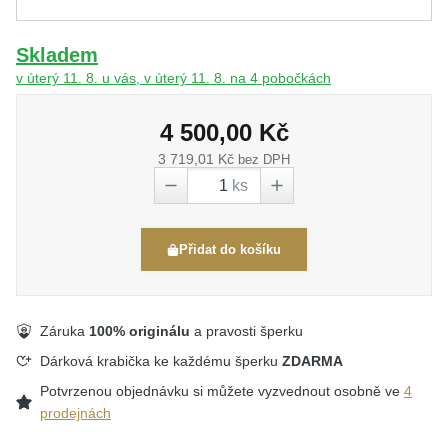
Skladem
v úterý 11. 8. u vás, v úterý 11. 8. na 4 pobočkách
4 500,00 Kč
3 719,01 Kč
bez DPH
ks
Přidat do košíku
Záruka
100% originálu
a pravosti šperku
Dárková krabička ke každému šperku
ZDARMA
Potvrzenou objednávku si můžete vyzvednout osobně ve
4
prodejnách