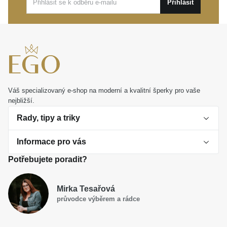
Přihlásit
Váš specializovaný e-shop na moderní a kvalitní šperky pro vaše
nejbližší.
Rady, tipy a triky
Informace pro vás
O perlách
Potřebujete poradit?
Jak vybrat perlový šperk
Doprava a platba Česká republika
Dárková inspirace
Mirka Tesařová
Obchodní podmínky
průvodce výběrem a rádce
Smaltované a korálkové šperky jako trend
Reklamační řád