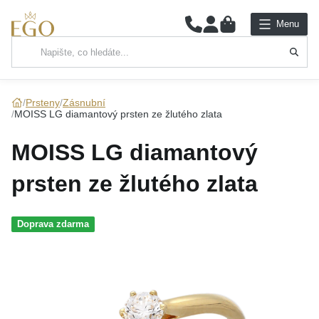
0
Menu
Hlavní kategorie
NÁHRDELNÍKY
Prsteny
Zásnubní
MOISS LG diamantový prsten ze žlutého zlata
PŘÍVĚSKY
MOISS LG diamantový
ŘETÍZKY
prsten ze žlutého zlata
NÁRAMKY
Doprava zdarma
PRSTENY
NÁUŠNICE
SADY