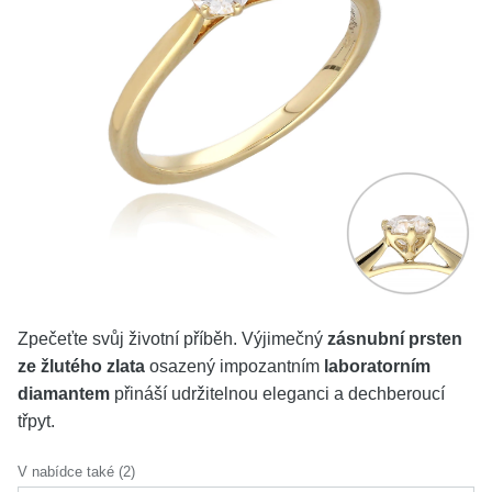
KOLEKCE
VŠE
O NÁS
BLOG
Vyberte region
Česko
Slovensko
Zpečeťte svůj životní příběh. Výjimečný
zásnubní prsten
ze žlutého zlata
osazený impozantním
laboratorním
diamantem
přináší udržitelnou eleganci a dechberoucí
třpyt.
V nabídce také (2)