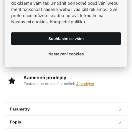
dokážeme vám tak umožnit pohodlné používání webu,
Tradiční česká firma
měřit funkčnost našeho webu i vás cílit reklamou. Své
Už od roku 2001 jsme součástí vašich příběhů
preference můžete snadno upravit kliknutím na
Nastavení cookies. Kompletní politiku
Široký výběr produktů
Na našem e-shopu máte výběr z tisíců šperků
Souhlasím se vším
Nastavení cookies
Garance vysoké kvality
Certifikáty původu a kvality k vybraným šperkům
Kamenné prodejny
Zastavte se do jedné z našich
4 prodejen
Parametry
Popis
Parametry a specifikace