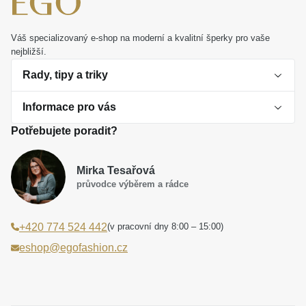
cesty, nebo jako dar k mimořádné události, stane se
nadčasovým osobním symbolem. Oslavte lásku
způsobem, který si zachová svůj jas po celé
Váš specializovaný e-shop na moderní a kvalitní šperky pro vaše
nejbližší.
generace.
Rady, tipy a triky
Informace pro vás
O perlách
Potřebujete poradit?
Jak vybrat perlový šperk
Doprava a platba Česká republika
Dárková inspirace
Mirka Tesařová
Obchodní podmínky
průvodce výběrem a rádce
Smaltované a korálkové šperky jako trend
Reklamační řád
(v pracovní dny 8:00 – 15:00)
+420 774 524 442
Laboratorní diamanty jsou budoucnost
Poučení o právu na odstoupení od smlouvy
eshop@egofashion.cz
Jak správně pečovat o šperky
Souhlas se zpracováním osobních údajů
Cookies a podmínky používání