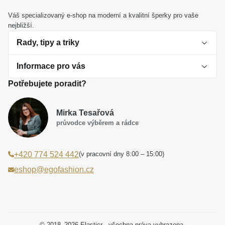
zlata
je dokonalým symbolem pro společný krok do
budoucnosti. Stane se trvalým a elegantním
Váš specializovaný e-shop na moderní a kvalitní šperky pro vaše
nejbližší.
vyjádřením vaší lásky, které nikdy neztratí svůj zářivý
jas.
Rady, tipy a triky
Informace pro vás
O perlách
Potřebujete poradit?
Jak vybrat perlový šperk
Doprava a platba Česká republika
Dárková inspirace
Mirka Tesařová
Obchodní podmínky
průvodce výběrem a rádce
Smaltované a korálkové šperky jako trend
Reklamační řád
(v pracovní dny 8:00 – 15:00)
+420 774 524 442
Laboratorní diamanty jsou budoucnost
Poučení o právu na odstoupení od smlouvy
eshop@egofashion.cz
Jak správně pečovat o šperky
Souhlas se zpracováním osobních údajů
Cookies a podmínky používání
Podmínky slev a akčních nabídek
© 2018–2026 Elasticr - všechna práva vyhrazena.