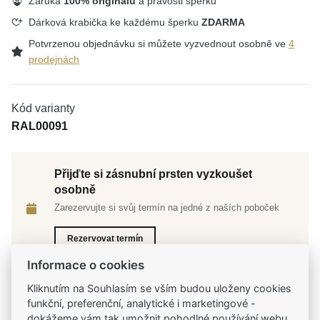
Záruka
100% originálu
a pravosti šperku
Dárková krabička ke každému šperku
ZDARMA
Potvrzenou objednávku si můžete vyzvednout osobně ve
4
prodejnách
Kód varianty
RAL00091
Přijďte si zásnubní prsten vyzkoušet
osobně
Zarezervujte si svůj termín na jedné z naších poboček
Rezervovat termín
Informace o cookies
Kliknutím na Souhlasím se vším budou uloženy cookies
funkční, preferenční, analytické i marketingové -
dokážeme vám tak umožnit pohodlné používání webu,
Tradiční česká firma