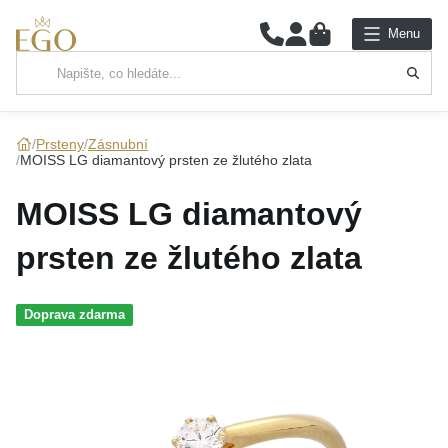
0
Menu
Hlavní kategorie
NÁHRDELNÍKY
Prsteny
Zásnubní
MOISS LG diamantový prsten ze žlutého zlata
PŘÍVĚSKY
MOISS LG diamantový
ŘETÍZKY
prsten ze žlutého zlata
NÁRAMKY
Doprava zdarma
PRSTENY
NÁUŠNICE
SADY