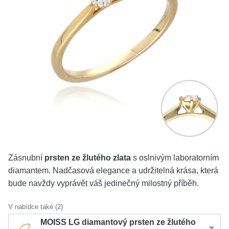
KOLEKCE
VŠE
O NÁS
BLOG
Vyberte region
Česko
Slovensko
Zásnubní
prsten ze žlutého zlata
s oslnivým laboratorním
diamantem. Nadčasová elegance a udržitelná krása, která
bude navždy vyprávět váš jedinečný milostný příběh.
V nabídce také (2)
MOISS LG diamantový prsten ze žlutého