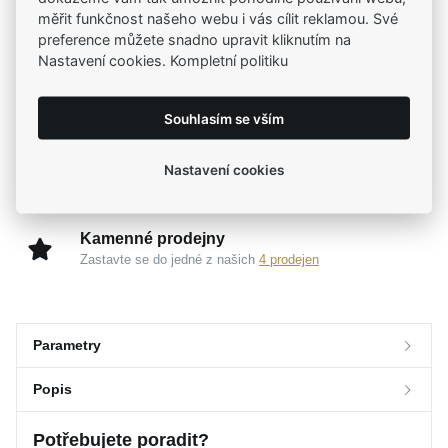
měřit funkčnost našeho webu i vás cílit reklamou. Své
Už od roku 2001 jsme součástí vašich příběhů
preference můžete snadno upravit kliknutím na
Nastavení cookies. Kompletní politiku
Široký výběr produktů
Na našem e-shopu máte výběr z tisíců šperků
Souhlasím se vším
Garance vysoké kvality
Nastavení cookies
Certifikáty původu a kvality k vybraným šperkům
Kamenné prodejny
Zastavte se do jedné z našich
4 prodejen
Parametry
Popis
Parametry a specifikace
Potřebujete poradit?
Značka
Popis
MOISS