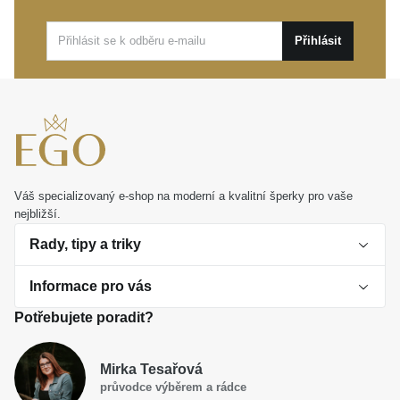
Tento prsten je ideální volbou pro elegantní oživení
vašeho denního outfitu, ale poslouží i jako krásný dar
Přihlásit
pro ženu, na které vám záleží. Věnujte šperk, který
bude navždy připomínat ty nejcennější emoce.
Váš specializovaný e-shop na moderní a kvalitní šperky pro vaše
nejbližší.
Rady, tipy a triky
Informace pro vás
O perlách
Potřebujete poradit?
Jak vybrat perlový šperk
Doprava a platba Česká republika
Dárková inspirace
Mirka Tesařová
Obchodní podmínky
průvodce výběrem a rádce