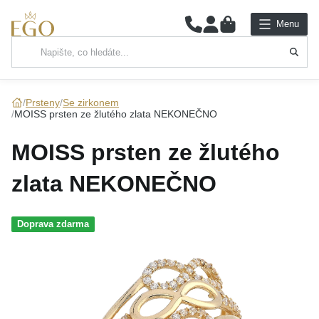
0
Menu
Hlavní kategorie
NÁHRDELNÍKY
Prsteny
Se zirkonem
MOISS prsten ze žlutého zlata NEKONEČNO
PŘÍVĚSKY
MOISS prsten ze žlutého
ŘETÍZKY
zlata NEKONEČNO
NÁRAMKY
Doprava zdarma
PRSTENY
NÁUŠNICE
SADY