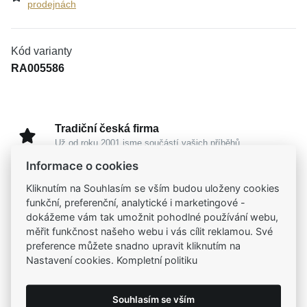
prodejnách
Kód varianty
RA005586
Tradiční česká firma
Už od roku 2001 jsme součástí vašich příběhů
Informace o cookies
Široký výběr produktů
Kliknutím na Souhlasím se vším budou uloženy cookies
Na našem e-shopu máte výběr z tisíců šperků
funkční, preferenční, analytické i marketingové -
dokážeme vám tak umožnit pohodlné používání webu,
měřit funkčnost našeho webu i vás cílit reklamou. Své
Garance vysoké kvality
preference můžete snadno upravit kliknutím na
Certifikáty původu a kvality k vybraným šperkům
Nastavení cookies. Kompletní politiku
Kamenné prodejny
Souhlasím se vším