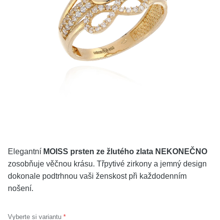
KOLEKCE
VŠE
O NÁS
BLOG
Vyberte region
Česko
Slovensko
Elegantní
MOISS prsten ze žlutého zlata NEKONEČNO
zosobňuje věčnou krásu. Třpytivé zirkony a jemný design
dokonale podtrhnou vaši ženskost při každodenním
nošení.
Vyberte si variantu