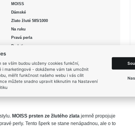
MOISS
Dámské
Zlato žluté 585/1000
Na ruku
Pravá perla
Perleť
ies
bílá, žlutá
Lesk
Sou
m se vším budou uloženy cookies funkční,
ké i marketingové - dokážeme vám tak umožnit
50, 52, 54, 56, 58
bu, měřit funkčnost našeho webu i vás cílit
Nas
1,75 g
nce můžete snadno upravit kliknutím na Nastavení
tiku
stylu.
MOISS prsten ze žlutého zlata
jemně propojuje
ravé perly. Tento šperk se stane nenápadnou, ale o to