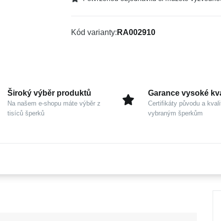
Kód varianty
RA002910
Široký výběr produktů
Garance vysoké kva
Na našem e-shopu máte výběr z
Certifikáty původu a kvali
tisíců šperků
vybraným šperkům