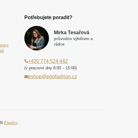
Potřebujete poradit?
Mirka Tesařová
průvodce výběrem a
rádce
louvy
jů
+420 774 524 442
(v pracovní dny 8:00 – 15:00)
eshop@egofashion.cz
řil
Elasticr
.