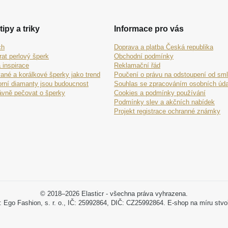
tipy a triky
Informace pro vás
ch
Doprava a platba Česká republika
rat perlový šperk
Obchodní podmínky
 inspirace
Reklamační řád
ané a korálkové šperky jako trend
Poučení o právu na odstoupení od sm
orní diamanty jsou budoucnost
Souhlas se zpracováním osobních úda
ávně pečovat o šperky
Cookies a podmínky používání
Podmínky slev a akčních nabídek
Projekt registrace ochranné známky
© 2018–2026 Elasticr - všechna práva vyhrazena.
: Ego Fashion, s. r. o., IČ: 25992864, DIČ: CZ25992864. E-shop na míru stvo