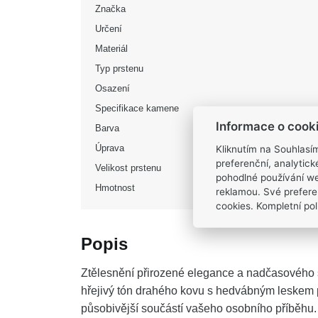
Značka
Určení
Materiál
Typ prstenu
Osazení
Specifikace kamene
Informace o cook
Barva
Úprava
Kliknutím na Souhlasí
preferenční, analytic
Velikost prstenu
pohodlné používání we
Hmotnost
reklamou. Své prefere
cookies. Kompletní poli
Popis
Ztělesnění přirozené elegance a nadčasového 
hřejivý tón drahého kovu s hedvábným leskem p
působivější součástí vašeho osobního příběhu.