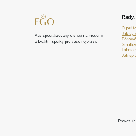
Rady, 
O perlá
Jak vyb
Váš specializovaný e-shop na moderní
Dárková
a kvalitní šperky pro vaše nejbližší.
Smaltov
Laborat
Jak spr
Provozuje