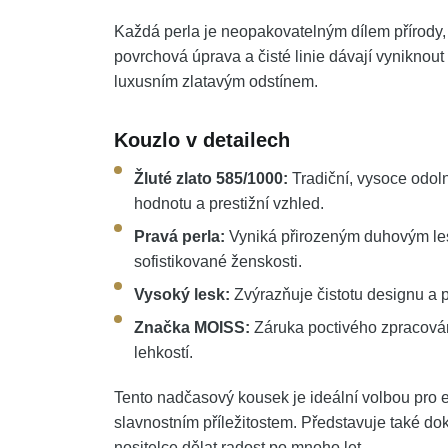
Každá perla je neopakovatelným dílem přírody, 
povrchová úprava a čisté linie dávají vyniknou
luxusním zlatavým odstínem.
Kouzlo v detailech
Žluté zlato 585/1000:
Tradiční, vysoce odol
hodnotu a prestižní vzhled.
Pravá perla:
Vyniká přirozeným duhovým les
sofistikované ženskosti.
Vysoký lesk:
Zvýrazňuje čistotu designu a p
Značka MOISS:
Záruka poctivého zpracování
lehkostí.
Tento nadčasový kousek je ideální volbou pro 
slavnostním příležitostem. Představuje také do
nositelce dělat radost po mnoho let.