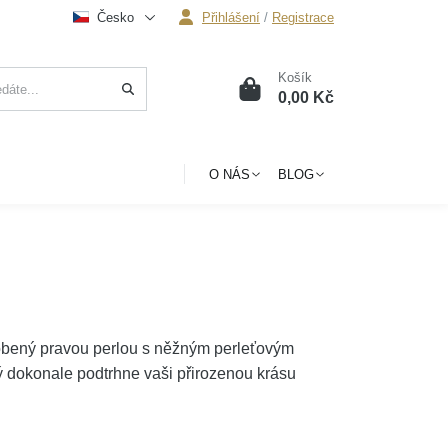
Česko
Přihlášení
/
Registrace
Košík
0
0,00 Kč
O NÁS
BLOG
bený pravou perlou s něžným perleťovým
ý dokonale podtrhne vaši přirozenou krásu