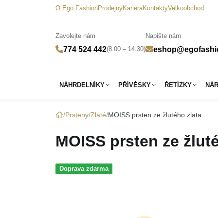
O Ego Fashion
Prodejny
Kariéra
Kontakty
Velkoobchod
Zavolejte nám
Napište nám
(8:00 – 14:30)
774 524 442
eshop@egofashi
NÁHRDELNÍKY
PŘÍVĚSKY
ŘETÍZKY
NÁ
Prsteny
Zlaté
MOISS prsten ze žlutého zlata
MOISS prsten ze žluté
Doprava zdarma