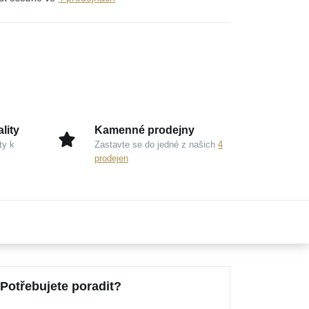
lity
Kamenné prodejny
ty k
Zastavte se do jedné z našich
4
prodejen
Potřebujete poradit?