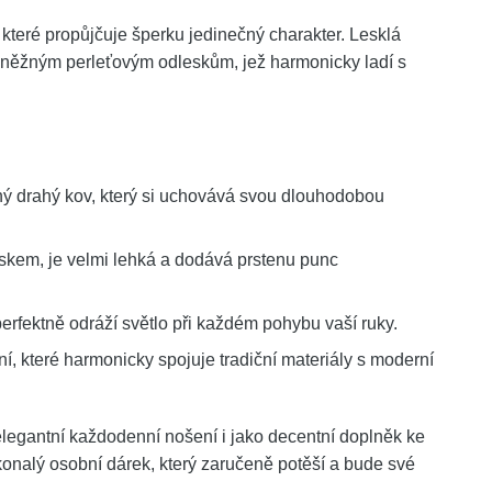
které propůjčuje šperku jedinečný charakter. Lesklá
t něžným perleťovým odleskům, jež harmonicky ladí s
ný drahý kov, který si uchovává svou dlouhodobou
kem, je velmi lehká a dodává prstenu punc
erfektně odráží světlo při každém pohybu vaší ruky.
, které harmonicky spojuje tradiční materiály s moderní
elegantní každodenní nošení i jako decentní doplněk ke
konalý osobní dárek, který zaručeně potěší a bude své