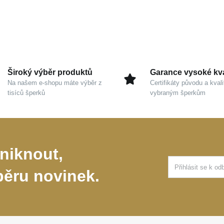
Široký výběr produktů
Garance vysoké kva
Na našem e-shopu máte výběr z
Certifikáty původu a kvali
tisíců šperků
vybraným šperkům
niknout,
běru novinek.