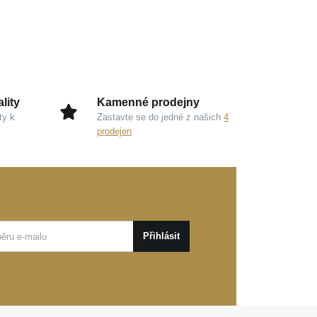
lity
Kamenné prodejny
ty k
Zastavte se do jedné z našich
4
prodejen
Přihlásit