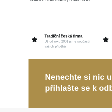
Tradiční česká firma
Už od roku 2001 jsme součástí
vašich příběhů
Nenechte si nic u
přihlašte se k od