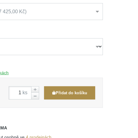
7 425,00 Kč
čkách
ks
Přidat do košíku
RMA
out osobně ve
4 prodejnách