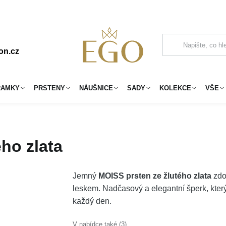
on.cz
RAMKY
PRSTENY
NÁUŠNICE
SADY
KOLEKCE
VŠE
ho zlata
Jemný
MOISS prsten ze žlutého zlata
zdo
leskem. Nadčasový a elegantní šperk, kter
každý den.
V nabídce také (3)