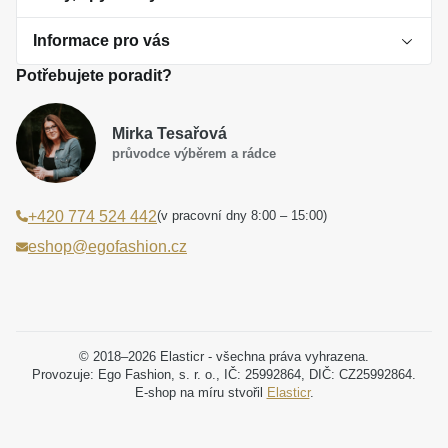
Informace pro vás
O perlách
Potřebujete poradit?
Jak vybrat perlový šperk
Doprava a platba Česká republika
Dárková inspirace
Mirka Tesařová
Obchodní podmínky
průvodce výběrem a rádce
Smaltované a korálkové šperky jako trend
Reklamační řád
(v pracovní dny 8:00 – 15:00)
+420 774 524 442
Laboratorní diamanty jsou budoucnost
Poučení o právu na odstoupení od smlouvy
eshop@egofashion.cz
Jak správně pečovat o šperky
Souhlas se zpracováním osobních údajů
Cookies a podmínky používání
Podmínky slev a akčních nabídek
© 2018–2026 Elasticr - všechna práva vyhrazena.
Provozuje: Ego Fashion, s. r. o., IČ: 25992864, DIČ: CZ25992864.
E-shop na míru stvořil
Elasticr
.
Projekt registrace ochranné známky