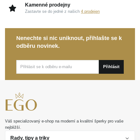
Kamenné prodejny
Lesklá povrchová úprava:
Precizní leštění
Zastavte se do jedné z našich
4 prodejen
umocňuje celkový dojem ze šperku a propůjčuje
mu dokonalou hladkost.
Velikost 56:
Pečlivě navržená proporce pro velmi
Nenechte si nic uniknout, přihlašte se k
pohodlné a příjemné nošení.
odběru novinek.
Tento výjimečný
MOISS prsten ze žlutého zlata
představuje ideální volbu pro denní nošení i
Přihlásit
slavnostní příležitosti. Je to také překrásný a osobní
dárek, který dokáže zachytit jedinečné emoce a bude
s vámi sdílet váš životní příběh.
Váš specializovaný e-shop na moderní a kvalitní šperky pro vaše
nejbližší.
Rady, tipy a triky