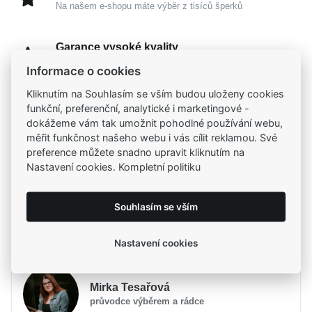
Na našem e-shopu máte výběr z tisíců šperků
Garance vysoké kvality
Certifikáty původu a kvality k vybraným šperkům
Informace o cookies
Kliknutím na Souhlasím se vším budou uloženy cookies
Kamenné prodejny
funkční, preferenční, analytické i marketingové -
Zastavte se do jedné z našich
4 prodejen
dokážeme vám tak umožnit pohodlné používání webu,
měřit funkčnost našeho webu i vás cílit reklamou. Své
preference můžete snadno upravit kliknutím na
Nastavení cookies. Kompletní politiku
Parametry
Souhlasím se vším
Popis
Parametry a specifikace
Potřebujete poradit?
Značka
Popis
MOISS
Nastavení cookies
Určení
Dámské
Představujeme vám elegantní
MOISS prsten ze
Materiál
Zlato žluté 585/1000
Mirka Tesařová
žlutého zlata
, který se stane nádhernou oslavou vaší
Typ prstenu
Na ruku
průvodce výběrem a rádce
ženskosti. Hřejivý tón ušlechtilého kovu se v něm