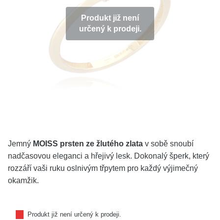
KOLEKCE
Produkt již není
určený k prodeji.
VŠE
O NÁS
BLOG
Vyberte region
Česko
Slovensko
Jemný
MOISS prsten ze žlutého zlata
v sobě snoubí
nadčasovou eleganci a hřejivý lesk. Dokonalý šperk, který
rozzáří vaši ruku oslnivým třpytem pro každý výjimečný
okamžik.
Produkt již není určený k prodeji.