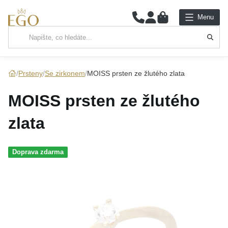
0
Menu
Hlavní kategorie
NÁHRDELNÍKY
Prsteny
Se zirkonem
MOISS prsten ze žlutého zlata
PŘÍVĚSKY
MOISS prsten ze žlutého
ŘETÍZKY
zlata
NÁRAMKY
Doprava zdarma
PRSTENY
NÁUŠNICE
SADY