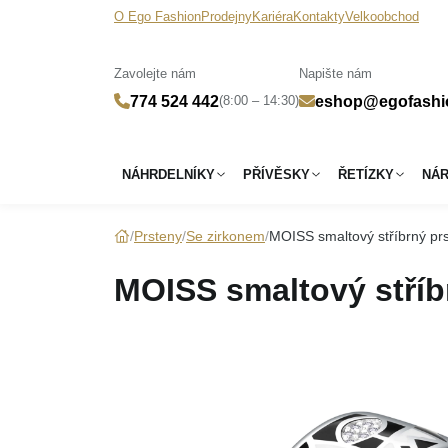
O Ego Fashion
Prodejny
Kariéra
Kontakty
Velkoobchod
Zavolejte nám
Napište nám
(8:00 – 14:30)
774 524 442
eshop@egofashi
NÁHRDELNÍKY
PŘÍVĚSKY
ŘETÍZKY
NÁ
Prsteny
Se zirkonem
MOISS smaltový stříbrný pr
MOISS smaltový stříb