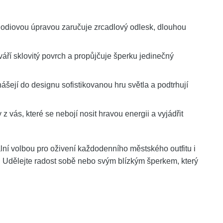
hodiovou úpravou zaručuje zrcadlový odlesk, dlouhou
ří sklovitý povrch a propůjčuje šperku jedinečný
šejí do designu sofistikovanou hru světla a podtrhují
z vás, které se nebojí nosit hravou energii a vyjádřit
lní volbou pro oživení každodenního městského outfitu i
 Udělejte radost sobě nebo svým blízkým šperkem, který