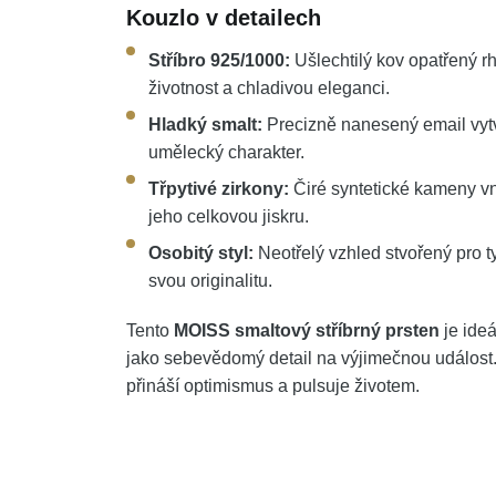
Kouzlo v detailech
Stříbro 925/1000:
Ušlechtilý kov opatřený r
životnost a chladivou eleganci.
Hladký smalt:
Precizně nanesený email vytvá
umělecký charakter.
Třpytivé zirkony:
Čiré syntetické kameny vná
jeho celkovou jiskru.
Osobitý styl:
Neotřelý vzhled stvořený pro ty 
svou originalitu.
Tento
MOISS smaltový stříbrný prsten
je ideá
jako sebevědomý detail na výjimečnou událost.
přináší optimismus a pulsuje životem.