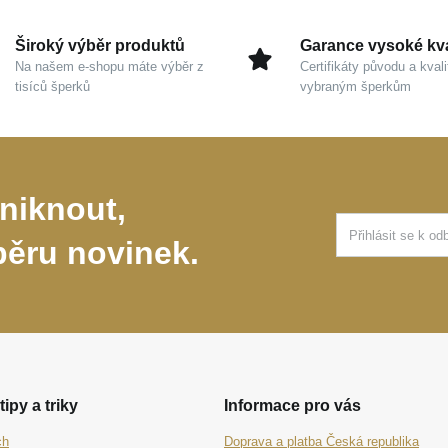
Široký výběr produktů
Garance vysoké kva
Na našem e-shopu máte výběr z
Certifikáty původu a kvali
tisíců šperků
vybraným šperkům
niknout,
běru novinek.
tipy a triky
Informace pro vás
ch
Doprava a platba Česká republika