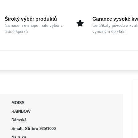
Široký výběr produktů
Garance vysoké kva
Na našem e-shopu máte výběr z
Certifikáty původu a kvali
tisíců šperků
vybraným šperkům
MOISS
RAINBOW
Dámské
Smalt, Stříbro 925/1000
Na ruku