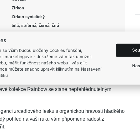
Zirkon
Zirkon syntetický
bílá, stříbrná, černá, čirá
Lesk, Rhodium
ies
55, 61, 63, 65, 67
Sou
m se vším budou uloženy cookies funkční,
4,95 g
ké i marketingové - dokážeme vám tak umožnit
bu, měřit funkčnost našeho webu i vás cílit
Nas
nce můžete snadno upravit kliknutím na Nastavení
tiku
avé kolekce Rainbow se stane nepřehlédnutelným
ganci zrcadlového lesku s organickou hravostí hladkého
dý pohled na vaši ruku vám připomene radost z
it.