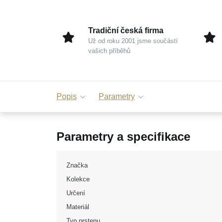
Tradiční česká firma
Už od roku 2001 jsme součástí
vašich příběhů
Popis
Parametry
Parametry a specifikace
Značka
Kolekce
Určení
Materiál
Typ prstenu