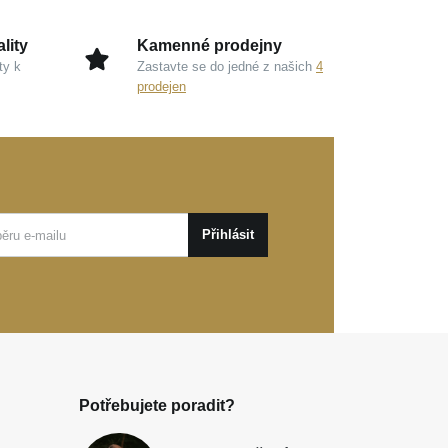
lity
Kamenné prodejny
ty k
Zastavte se do jedné z našich
4
prodejen
Přihlásit
Potřebujete poradit?