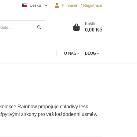
Česko
Přihlášení
/
Registrace
Košík
0
0,00 Kč
O NÁS
BLOG
kolekce Rainbow propojuje chladivý lesk
řpytivými zirkony pro váš každodenní úsměv.