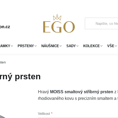
on.cz
RAMKY
PRSTENY
NÁUŠNICE
SADY
KOLEKCE
VŠE
sten
rný prsten
Hravý
MOISS smaltový stříbrný prsten
z 
rhodiovaného kovu s precizním smaltem a t
Velikost