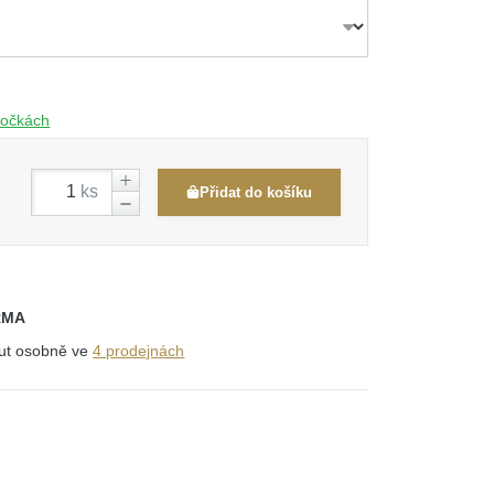
obočkách
ks
Přidat do košíku
RMA
out osobně ve
4 prodejnách