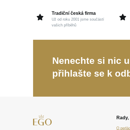
Tradiční česká firma
Už od roku 2001 jsme součástí
vašich příběhů
Nenechte si nic u
přihlašte se k od
Rady, 
O perlá