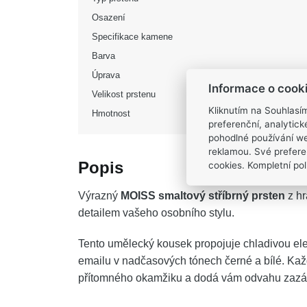
Osazení
Specifikace kamene
Barva
Úprava
Informace o cook
Velikost prstenu
Kliknutím na Souhlasí
Hmotnost
preferenční, analytic
pohodlné používání we
reklamou. Své prefere
Popis
cookies. Kompletní poli
Výrazný
MOISS smaltový stříbrný prsten
z hr
detailem vašeho osobního stylu.
Tento umělecký kousek propojuje chladivou ele
emailu v nadčasových tónech černé a bílé. Kaž
přítomného okamžiku a dodá vám odvahu zazář