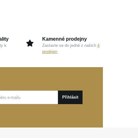
lity
Kamenné prodejny
ty k
Zastavte se do jedné z našich
4
prodejen
Přihlásit