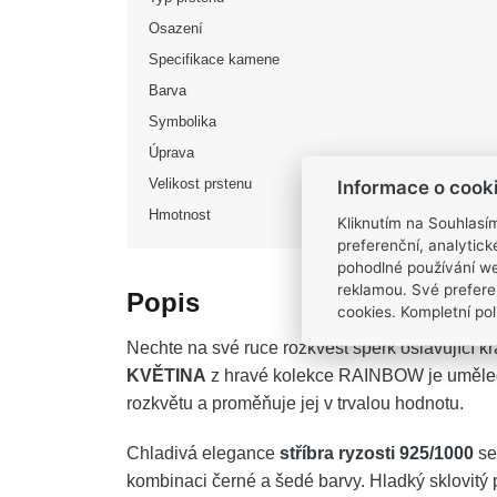
Osazení
Specifikace kamene
Barva
Symbolika
Úprava
Velikost prstenu
Informace o cook
Hmotnost
Kliknutím na Souhlasí
preferenční, analytic
pohodlné používání we
reklamou. Své prefere
Popis
cookies. Kompletní poli
Nechte na své ruce rozkvést šperk oslavující k
KVĚTINA
z hravé kolekce RAINBOW je umělec
rozkvětu a proměňuje jej v trvalou hodnotu.
Chladivá elegance
stříbra ryzosti 925/1000
se
kombinaci černé a šedé barvy. Hladký sklovitý 