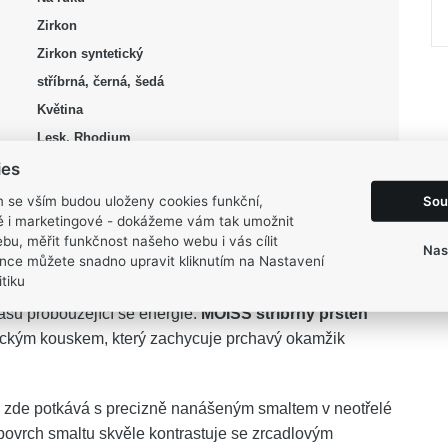
Zirkon
Zirkon syntetický
stříbrná, černá, šedá
Květina
Lesk, Rhodium
55, 57
ies
6,9 g
Sou
m se vším budou uloženy cookies funkční,
ké i marketingové - dokážeme vám tak umožnit
bu, měřit funkčnost našeho webu i vás cílit
Nas
nce můžete snadno upravit kliknutím na Nastavení
tiku
rásu probouzející se energie.
MOISS stříbrný prsten
kým kouskem, který zachycuje prchavý okamžik
 zde potkává s precizně nanášeným smaltem v neotřelé
povrch smaltu skvěle kontrastuje se zrcadlovým