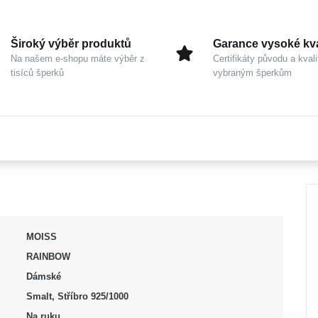
Široký výběr produktů
Garance vysoké kva
Na našem e-shopu máte výběr z
Certifikáty původu a kvali
tisíců šperků
vybraným šperkům
MOISS
RAINBOW
Dámské
Smalt, Stříbro 925/1000
Na ruku