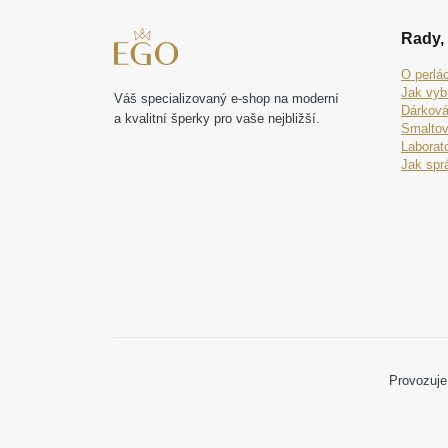
Rady, 
O perlá
Jak vyb
Váš specializovaný e-shop na moderní
Dárková
a kvalitní šperky pro vaše nejbližší.
Smaltov
Laborat
Jak spr
Provozuje