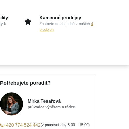
lity
Kamenné prodejny
ty k
Zastavte se do jedné z našich
4
prodejen
Potřebujete poradit?
Mirka Tesařová
průvodce výběrem a rádce
(v pracovní dny 8:00 – 15:00)
+420 774 524 442