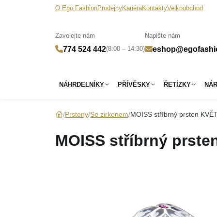
O Ego Fashion
Prodejny
Kariéra
Kontakty
Velkoobchod
Zavolejte nám
Napište nám
(8:00 – 14:30)
774 524 442
eshop@egofashi
NÁHRDELNÍKY
PŘÍVĚSKY
ŘETÍZKY
NÁ
Prsteny
Se zirkonem
MOISS stříbrný prsten KVĚ
MOISS stříbrný prst