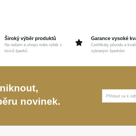
Široký výběr produktů
Garance vysoké kva
Na našem e-shopu máte výběr z
Certifikáty původu a kvali
tisíců šperků
vybraným šperkům
niknout,
běru novinek.