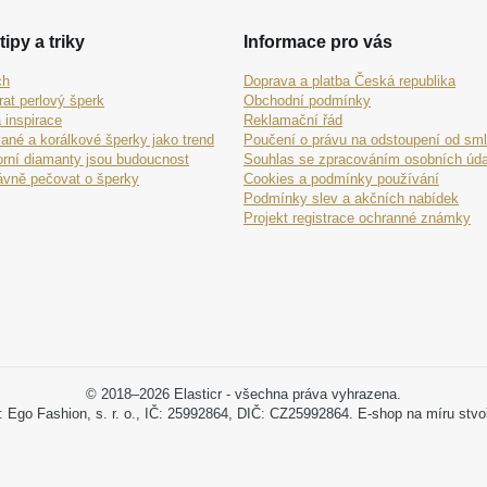
tipy a triky
Informace pro vás
ch
Doprava a platba Česká republika
rat perlový šperk
Obchodní podmínky
 inspirace
Reklamační řád
ané a korálkové šperky jako trend
Poučení o právu na odstoupení od sm
orní diamanty jsou budoucnost
Souhlas se zpracováním osobních úda
ávně pečovat o šperky
Cookies a podmínky používání
Podmínky slev a akčních nabídek
Projekt registrace ochranné známky
© 2018–2026 Elasticr - všechna práva vyhrazena.
: Ego Fashion, s. r. o., IČ: 25992864, DIČ: CZ25992864. E-shop na míru stvo