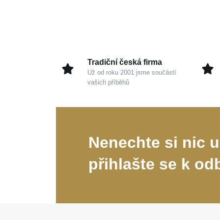
Tradiční česká firma
Už od roku 2001 jsme součástí
vašich příběhů
Nenechte si nic u
přihlašte se k od