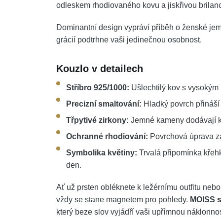
odleskem rhodiovaného kovu a jiskřivou brilanc
Dominantní design vypráví příběh o ženské jemnos
grácií podtrhne vaši jedinečnou osobnost.
Kouzlo v detailech
Stříbro 925/1000:
Ušlechtilý kov s vysokým 
Precizní smaltování:
Hladký povrch přináší 
Třpytivé zirkony:
Jemné kameny dodávají kvě
Ochranné rhodiování:
Povrchová úprava zaj
Symbolika květiny:
Trvalá připomínka křehké
den.
Ať už prsten obléknete k ležérnímu outfitu nebo
vždy se stane magnetem pro pohledy.
MOISS s
který beze slov vyjádří vaši upřímnou náklonnos