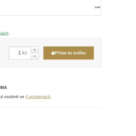
čkách
ks
Přidat do košíku
RMA
out osobně ve
4 prodejnách