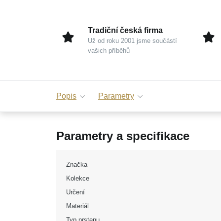
Tradiční česká firma
Už od roku 2001 jsme součástí
vašich příběhů
Popis
Parametry
Parametry a specifikace
Značka
Kolekce
Určení
Materiál
Typ prstenu