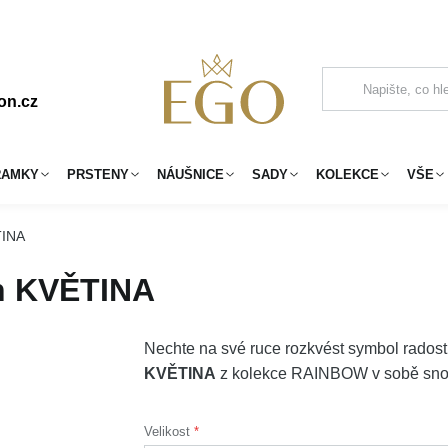
on.cz
RAMKY
PRSTENY
NÁUŠNICE
SADY
KOLEKCE
VŠE
TINA
en KVĚTINA
Nechte na své ruce rozkvést symbol radosti 
KVĚTINA
z kolekce RAINBOW v sobě snoubí
Velikost