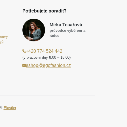
Potřebujete poradit?
Mirka Tesařová
průvodce výběrem a
rádce
louvy
jů
+420 774 524 442
(v pracovní dny 8:00 – 15:00)
eshop@egofashion.cz
řil
Elasticr
.