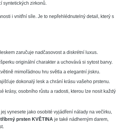
í syntetických zirkonů.
ti i vnitřní síle. Je to nepřehlédnutelný detail, který s
leskem zaručuje nadčasovost a diskrétní luxus.
šperku originální charakter a uchovává si sytost barvy.
tině mimořádnou hru světla a elegantní jiskru.
išťuje dokonalý lesk a chrání krásu vašeho prstenu.
 krásy, osobního růstu a radosti, kterou lze nosit každý
 jej vynesete jako osobité vyjádření nálady na večírku,
tříbrný prsten KVĚTINA
je také nádherným darem,
t.