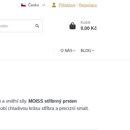
Česko
Přihlášení
/
Registrace
Košík
0
0,00 Kč
O NÁS
BLOG
a vnitřní síly.
MOISS stříbrný prsten
 chladivou krásu stříbra a precizní smalt.