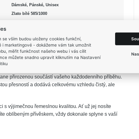
Dámské, Pánské, Unisex
Zlato bílé 585/1000
stříbrná
ies
50 cm
Sou
m se vším budou uloženy cookies funkční,
3,8 g
ké i marketingové - dokážeme vám tak umožnit
bu, měřit funkčnost našeho webu i vás cílit
Nas
nce můžete snadno upravit kliknutím na Nastavení
tiku
tane přirozenou součástí vašeho každodenního příběhu.
tou přesností a dodává celkovému vzhledu čistý, ale
i s výjimečnou řemeslnou kvalitou. Ať už jej nosíte
níte oblíbeným přívěskem, vždy dokonale splyne s vaší