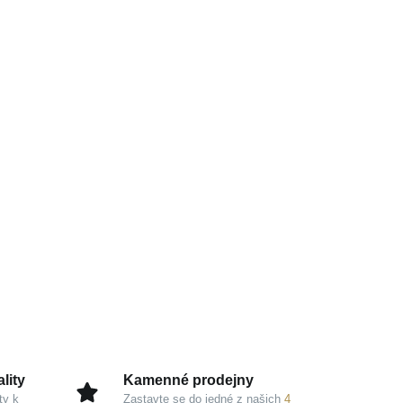
lity
Kamenné prodejny
ty k
Zastavte se do jedné z našich
4