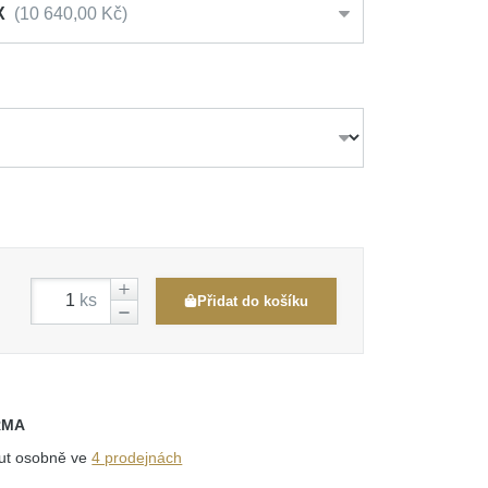
X
10 640,00 Kč
ks
Přidat do košíku
RMA
out osobně ve
4 prodejnách