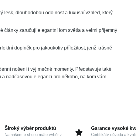
ý lesk, dlouhodobou odolnost a luxusní vzhled, který
 články zaručují elegantní lom světla a velmi příjemný
erfektní doplněk pro jakoukoliv příležitost, jenž krásně
o denní nošení i výjimečné momenty. Představuje také
otu a nadčasovou eleganci pro někoho, na kom vám
Široký výběr produktů
Garance vysoké kva
Na našem e-shopu máte výběr z
Certifikáty původu a kvali