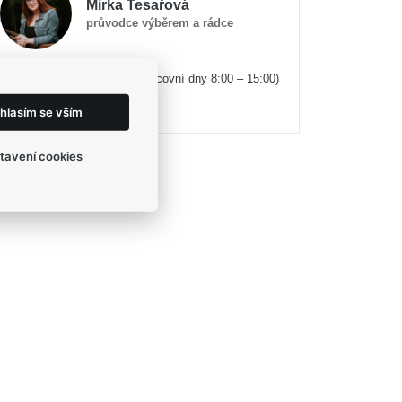
Mirka Tesařová
průvodce výběrem a rádce
(v pracovní dny 8:00 – 15:00)
+420 774 524 442
eshop@egofashion.cz
hlasím se vším
tavení cookies