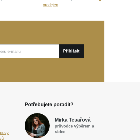
prodejen
Přihlásit
Potřebujete poradit?
Mirka Tesařová
průvodce výběrem a
rádce
louvy
jů