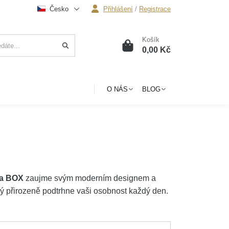
Česko
Přihlášení
/
Registrace
Košík
0
0,00 Kč
O NÁS
BLOG
ata BOX
zaujme svým moderním designem a
ý přirozeně podtrhne vaši osobnost každý den.