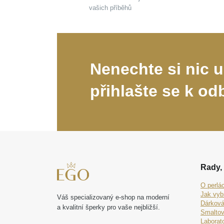
vašich příběhů
Nenechte si nic u
přihlašte se k od
Rady, 
O perlá
Jak vyb
Váš specializovaný e-shop na moderní
Dárková
a kvalitní šperky pro vaše nejbližší.
Smaltov
Laborat