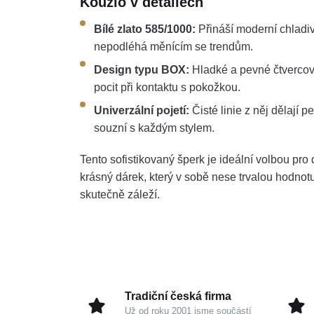
Kouzlo v detailech
Bílé zlato 585/1000:
Přináší moderní chladiv
nepodléhá měnícím se trendům.
Design typu BOX:
Hladké a pevné čtvercové
pocit při kontaktu s pokožkou.
Univerzální pojetí:
Čisté linie z něj dělají p
souzní s každým stylem.
Tento sofistikovaný šperk je ideální volbou pr
krásný dárek, který v sobě nese trvalou hodn
skutečně záleží.
Tradiční česká firma
Už od roku 2001 jsme součástí