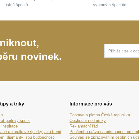
tisíců šperků
vybraným šperkům
niknout,
běru novinek.
tipy a triky
Informace pro vás
ch
Doprava a platba Česká republika
rat perlový šperk
Obchodní podmínky
 inspirace
Reklamační řád
ané a korálkové šperky jako trend
Poučení o právu na odstoupení od sm
orní diamanty jsou budoucnost
Souhlas se zpracováním osobních úda