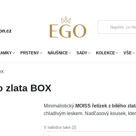
on.cz
RAMKY
PRSTENY
NÁUŠNICE
SADY
KOLEKCE
VŠE
OX
o zlata BOX
Minimalistický
MOISS řetízek z bílého zl
chladivým leskem. Nadčasový kousek, kter
V nabídce také (2)