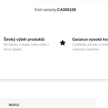
Kód varianty
CA000108
Široký výběr produktů
Garance vysoké kva
Na našem e-shopu máte výběr z
Certifikáty původu a kvali
tisíců šperků
vybraným šperkům
MOISS