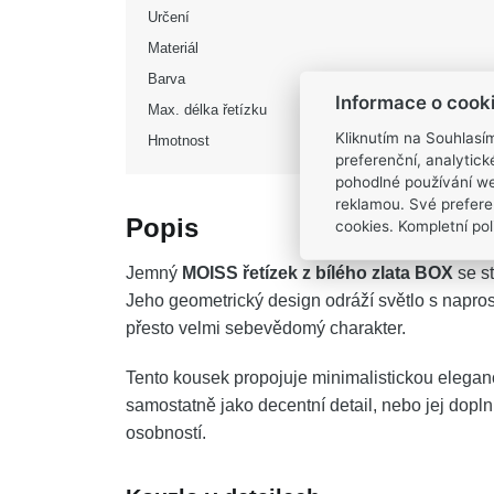
Určení
Materiál
Barva
Informace o cook
Max. délka řetízku
Kliknutím na Souhlasí
Hmotnost
preferenční, analytic
pohodlné používání we
reklamou. Své prefere
Popis
cookies. Kompletní poli
Jemný
MOISS řetízek z bílého zlata BOX
se s
Jeho geometrický design odráží světlo s napros
přesto velmi sebevědomý charakter.
Tento kousek propojuje minimalistickou eleganc
samostatně jako decentní detail, nebo jej dopl
osobností.