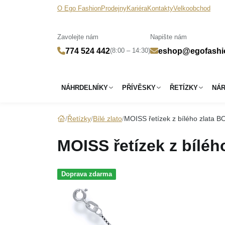
O Ego Fashion
Prodejny
Kariéra
Kontakty
Velkoobchod
Zavolejte nám
Napište nám
(8:00 – 14:30)
774 524 442
eshop@egofashi
NÁHRDELNÍKY
PŘÍVĚSKY
ŘETÍZKY
NÁ
Řetízky
Bílé zlato
MOISS řetízek z bílého zlata B
MOISS řetízek z bíléh
Doprava zdarma