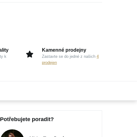
lity
Kamenné prodejny
ty k
Zastavte se do jedné z našich
4
prodejen
Potřebujete poradit?