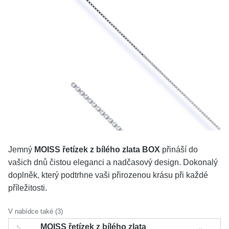
KOLEKCE
VŠE
O NÁS
BLOG
Vyberte region
Česko
Slovensko
Jemný
MOISS řetízek z bílého zlata BOX
přináší do
vašich dnů čistou eleganci a nadčasový design. Dokonalý
doplněk, který podtrhne vaši přirozenou krásu při každé
příležitosti.
V nabídce také (3)
MOISS řetízek z bílého zlata