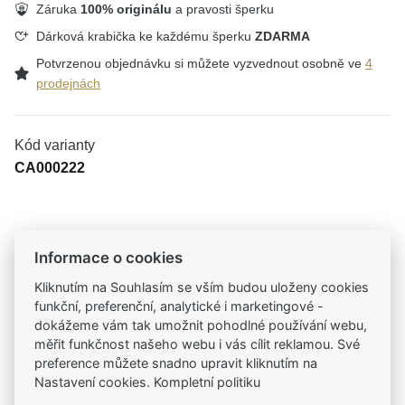
Záruka
100% originálu
a pravosti šperku
Dárková krabička ke každému šperku
ZDARMA
Potvrzenou objednávku si můžete vyzvednout osobně ve
4
prodejnách
Kód varianty
CA000222
Tradiční česká firma
Informace o cookies
Už od roku 2001 jsme součástí vašich příběhů
Kliknutím na Souhlasím se vším budou uloženy cookies
funkční, preferenční, analytické i marketingové -
Široký výběr produktů
dokážeme vám tak umožnit pohodlné používání webu,
Na našem e-shopu máte výběr z tisíců šperků
měřit funkčnost našeho webu i vás cílit reklamou. Své
preference můžete snadno upravit kliknutím na
Nastavení cookies. Kompletní politiku
Garance vysoké kvality