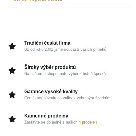
Tento klenot v sobě nese moderní jiskřivý lesk, který
krásně odráží světlo při každém vašem pohybu. Je
navržen tak, aby působil nenápadně, ale přesto
dokázal upoutat pozornost svou dokonalou
precizností a lehkostí, která vás bude provázet celým
Tradiční česká firma
dnem.
Už od roku 2001 jsme součástí vašich příběhů
Kouzlo v detailech
Široký výběr produktů
Na našem e-shopu máte výběr z tisíců šperků
Bílé zlato 585/1000:
Prémiový drahý kov zaručuje
luxusní vzhled, zachovává si svou krásu a vyniká
Garance vysoké kvality
nadčasovou hodnotou.
Certifikáty původu a kvality k vybraným šperkům
Styl pletení BOX:
Hladký a sofistikovaný profil
oček zajišťuje maximální komfort a nádherný lesk
Kamenné prodejny
na vaší pokožce.
Zastavte se do jedné z našich
4 prodejen
Univerzální harmonie:
Kousek vynikne nádherně
samostatně, ale poslouží i jako dokonalý nosný