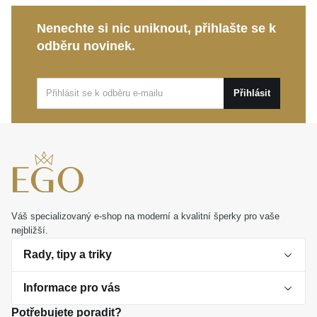
prvek pro váš oblíbený přívěsek.
Nenechte si nic uniknout, přihlašte se k
odběru novinek.
Ať už se chystáte na výjimečnou událost, nebo
hledáte šperk pro běžný den, tento řetízek krásně
doplní váš osobitý styl. Představuje také nádherný a
Přihlásit
osobní dárek, který spolehlivě potěší každou ženu
milující vytříbený design.
Váš specializovaný e-shop na moderní a kvalitní šperky pro vaše
nejbližší.
Rady, tipy a triky
Informace pro vás
O perlách
Potřebujete poradit?